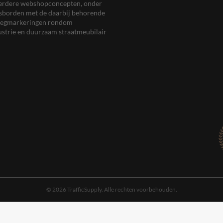
meerdere webshopconcepten, onder
eersborden met de daarbij behorende
, wegmarkeringen rondom
ustrie en duurzaam straatmeubilair
© 2026 TrafficSupply. Alle rechten voorbehouden.