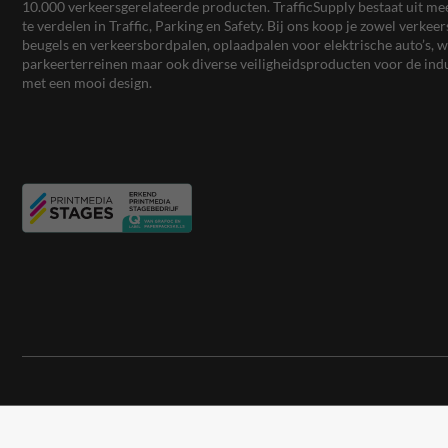
10.000 verkeersgerelateerde producten. TrafficSupply bestaat uit 
te verdelen in Traffic, Parking en Safety. Bij ons koop je zowel verk
beugels en verkeersbordpalen, oplaadpalen voor elektrische auto’s
parkeerterreinen maar ook diverse veiligheidsproducten voor de ind
met een mooi design.