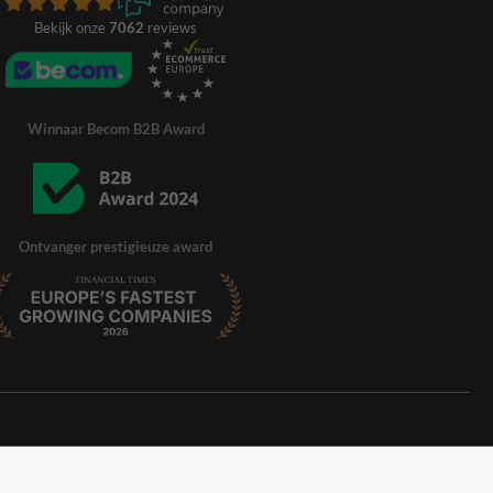
Bekijk onze
7062
reviews
Winnaar Becom B2B Award
Ontvanger prestigieuze award