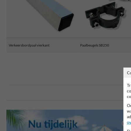
Verkeersbordpaal vierkant
Paalbeugels SB250
C
Tr
co
co
Oo
wa
ad
ov