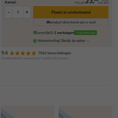
23,
Aantal:
Prijs p/st
incl. btw
-
+
Plaats in winkelmand
product doorsturen per e-mail
Levertijd:
1-2 werkdagen
✓op voorraad
Volumekorting? Bekijk de opties
9.4
7062 beoordelingen
Onafhankelijke reviews door FeedbackCompany