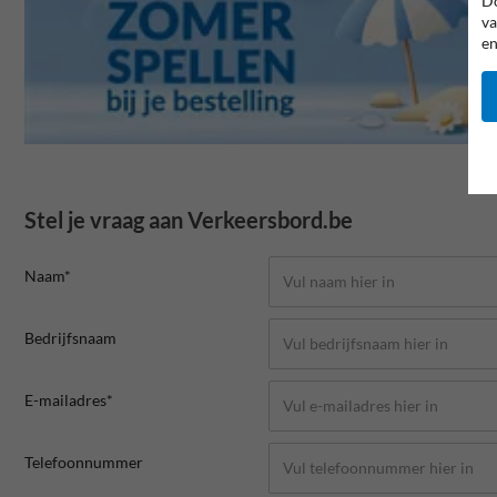
Do
va
en
Stel je vraag aan Verkeersbord.be
Naam*
Bedrijfsnaam
E-mailadres*
Telefoonnummer