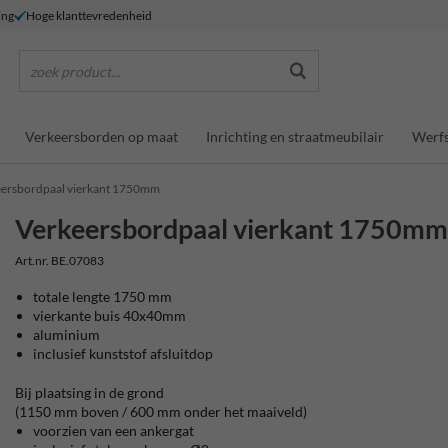
ing
Hoge klanttevredenheid
zoek product...
Verkeersborden op maat
Inrichting en straatmeubilair
Werfs
eersbordpaal vierkant 1750mm
Verkeersbordpaal vierkant 1750m
Art.nr. BE.07083
totale lengte 1750 mm
vierkante buis 40x40mm
aluminium
inclusief kunststof afsluitdop
Bij plaatsing in de grond
(1150 mm boven / 600 mm onder het maaiveld)
voorzien van een ankergat