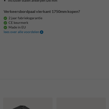
inclusief stalen ankerpen Ø8 mm
Verkeersbordpaal vierkant 1750mm kopen?
2 jaar fabrieksgarantie
CE keurmerk
Made in EU
lees over alle voordelen