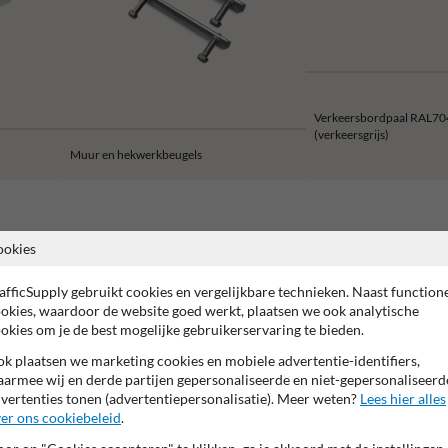
Verkeersbordpaal RAL70
(verkeersgrijs)
Muur en hekwerkbeugels
ookies
2 jaar fabrieksgarantie
CE keurmerk
Made in EU
afficSupply gebruikt cookies en vergelijkbare technieken. Naast function
okies, waardoor de website goed werkt, plaatsen we ook analytische
okies om je de best mogelijke gebruikerservaring te bieden.
k plaatsen we marketing cookies en mobiele advertentie-identifiers,
armee wij en derde partijen gepersonaliseerde en niet-gepersonaliseerd
vertenties tonen (advertentiepersonalisatie). Meer weten?
Lees hier alles
er ons cookiebeleid
.