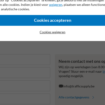
or op "Cookies accepteren" te klikken, ga je akkoord met de instellingen
n alle cookies. Indien je kiest voor
weigeren
, plaatsen we alleen functione
 analytische cookies.
Cookies accepteren
Cookies weigeren
Neem contact met ons o
Wij zijn op werkdagen (van 8.00
Vragen? Stuur een e-mail naar
i
spoedig mogelijk.
info@trafficsupply.be
Alle contactgegevens