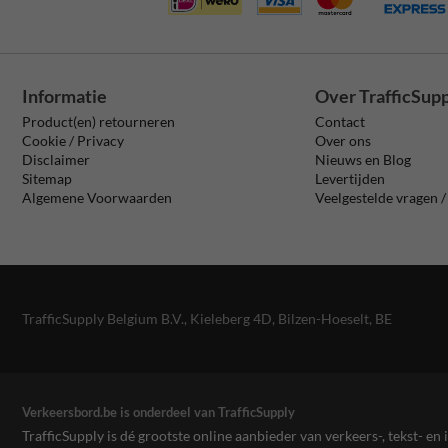
Informatie
Over TrafficSup
Product(en) retourneren
Contact
Cookie / Privacy
Over ons
Disclaimer
Nieuws en Blog
Sitemap
Levertijden
Algemene Voorwaarden
Veelgestelde vragen 
TrafficSupply Belgium B.V.,
Kieleberg 4D
,
Bilzen-Hoeselt, BE
Verkeersbord.be is onderdeel van TrafficSupply
TrafficSupply is dé grootste online aanbieder van verkeers-, tekst- 