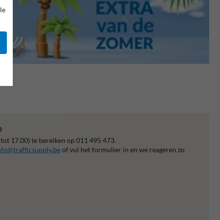
le
p
 tot 17.00) te bereiken op 011 495 473.
nfo@trafficsupply.be
of vul het formulier in en we reageren zo