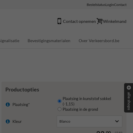
Bestelstatus
Login
Contact
Contact opnemen
Winkelmand
ignalisatie
Bevestigingsmaterialen
Over Verkeersbord.be
m
Productopties
alle shops
Plaatsing in kunststof sokkel
(-1,15)
Plaatsing*
Plaatsing in de grond
Kleur
00
27,83