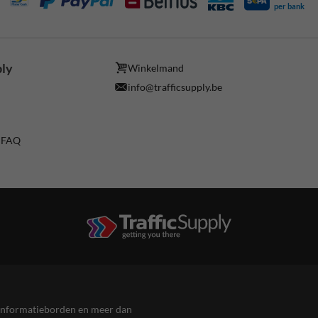
per bank
ply
Winkelmand
info@trafficsupply.be
/ FAQ
en informatieborden en meer dan