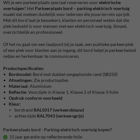
Wil je een parkeerplaats speciaal reserveren voor
elektrische
voertuigen
? Het
Parkeerplaats bord – parking elektrisch voertuig
maakt dat meteen duidelijk voor iedereen die jouw terrein oprijdt.
Met dit bord laat je bezoekers, klanten en personeel weten dat die
plek bedoeld is voor mensen met een elektrisch voertuig. Simpel,
overzichtelijk en professioneel.
Of het nu gaat om een laadpunt bij je zaak, een publieke parkeerplek
of een plek voor klanten aan je ingang, dit bord helpt je parkeerbeleid
netjes en herkenbaar te communiceren.
Productspecificaties:
Bordmodel:
Bord met dubbel omgeplooide rand (SB250)
Afmetingen:
Zie productopties
Materiaal:
Aluminium
Reflectie:
Voorzijde in Klasse 1, Klasse 2 of Klasse 3-folie
Opdruk conform voorbeeld
Kleur:
bordrand
RAL5017 (verkeersblauw)
achterzijde
RAL7043 (verkeersgrijs)
Parkeerplaats bord - Parking elektrisch voertuig kopen?
15 jaar garantie op reflecterende folie