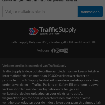
ontwikkelingen. Vul dan hieronder je e-mailadres in.
Aanmelden
TrafficSupply Belgium B.V.,
Kieleberg 4D
,
Bilzen-Hoeselt, BE
Volg ons
Verkeersbord.be is onderdeel van TrafficSupply
TrafficSupply is dé grootste online aanbieder van verkeers-, tekst- en
informatieborden en meer dan 10.000 verkeersgerelateerde
producten. TrafficSupply bestaat uit meerdere webshopconcepten,
onder te verdelen in Traffic, Parking en Safety. Bij ons koop je zowel
verkeersborden met de daarbij behorende beugels en
verkeersbordpalen, oplaadpalen voor elektrische auto’s,
wegmarkeringen rondom parkeerterreinen maar ook diverse
veiligheidsproducten voor de industrie en duurzaam straatmeubilair