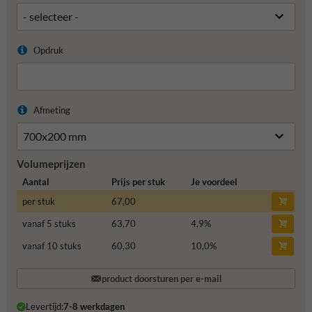
Opdruk
Afmeting
Volumeprijzen
Aantal
Prijs per stuk
Je voordeel
per stuk
67,00
vanaf 5 stuks
63,70
4,9
%
vanaf 10 stuks
60,30
10,0
%
product doorsturen per e-mail
Levertijd:
7-8 werkdagen