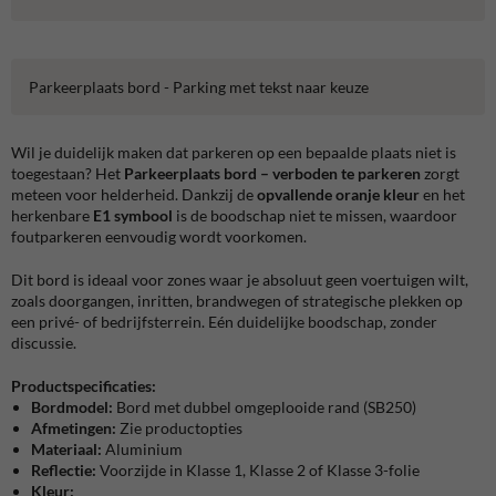
Parkeerplaats bord - Parking met tekst naar keuze
Wil je duidelijk maken dat parkeren op een bepaalde plaats niet is
toegestaan? Het
Parkeerplaats bord – verboden te parkeren
zorgt
meteen voor helderheid. Dankzij de
opvallende oranje kleur
en het
herkenbare
E1 symbool
is de boodschap niet te missen, waardoor
foutparkeren eenvoudig wordt voorkomen.
Dit bord is ideaal voor zones waar je absoluut geen voertuigen wilt,
zoals doorgangen, inritten, brandwegen of strategische plekken op
een privé- of bedrijfsterrein. Eén duidelijke boodschap, zonder
discussie.
Productspecificaties:
Bordmodel:
Bord met dubbel omgeplooide rand (SB250)
Afmetingen:
Zie productopties
Materiaal:
Aluminium
Reflectie:
Voorzijde in Klasse 1, Klasse 2 of Klasse 3-folie
Kleur: