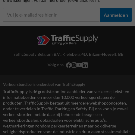
ontwikkelingen. Vul dan hieronder je e-mailadres in.
Aanmelden
TrafficSupply Belgium B.V.,
Kieleberg 4D
,
Bilzen-Hoeselt, BE
Volg ons
Verkeersbord.be is onderdeel van TrafficSupply
TrafficSupply is dé grootste online aanbieder van verkeers-, tekst- en
informatieborden en meer dan 10.000 verkeersgerelateerde
producten. TrafficSupply bestaat uit meerdere webshopconcepten,
onder te verdelen in Traffic, Parking en Safety. Bij ons koop je zowel
verkeersborden met de daarbij behorende beugels en
verkeersbordpalen, oplaadpalen voor elektrische auto’s,
wegmarkeringen rondom parkeerterreinen maar ook diverse
veiligheidsproducten voor de industrie en duurzaam straatmeubilair