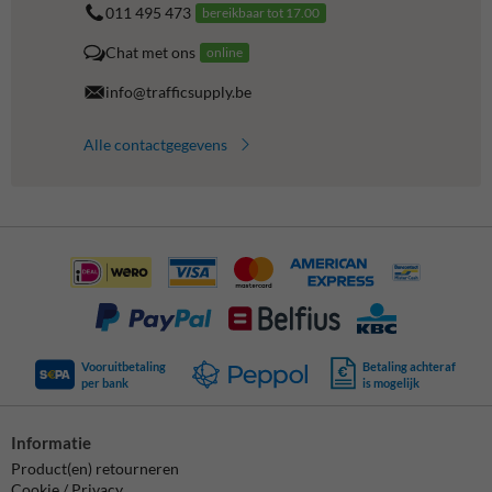
011 495 473
bereikbaar tot 17.00
Chat met ons
online
info@trafficsupply.be
Alle contactgegevens
Vooruitbetaling
Betaling achteraf
per bank
is mogelijk
Informatie
Product(en) retourneren
Cookie / Privacy