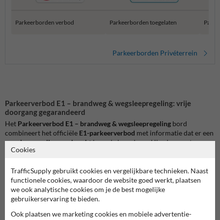
Parkeerborden verbod
Parkeerborden toegelaten
Parke
Parkeerborden Privéterrein
Parkeerverbod E1 – brandweg & wegsleepregeling: vrije
doorgang gegarandeerd
Het
Parkeerverbod E1 – brandweg & wegsleepregeling
bord
combineert het officiële
E1-parkeerverbod
met informatie dat er een
wegsleepregeling van kracht
is op de brandweg. Hierdoor weten
Cookies
bestuurders dat stilstaand en parkeren niet zijn toegestaan en dat
foutparkeerders verwijderd kunnen worden.
TrafficSupply gebruikt cookies en vergelijkbare technieken. Naast
functionele cookies, waardoor de website goed werkt, plaatsen
Dit bord is ideaal voor locaties zoals:
we ook analytische cookies om je de best mogelijke
brandwegen en noodroutes
gebruikerservaring te bieden.
bedrijfsterreinen met hoge verkeersdruk
parkeervakken nabij nooduitgangen
Ook plaatsen we marketing cookies en mobiele advertentie-
zones waar doorstroming en veiligheid prioriteit hebben