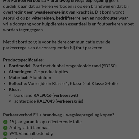
Het
Parkeerverbod E1 – brandweg & wegsleepregeling
geeft
duidelijk aan dat parkeren verboden is op een brandweg en dat bij
overtreding een
wegsleepregeling van kracht
is. Dit bord wordt
gebruikt op
privéterreinen, bedrijfsterreinen en noodroutes
waar
vrije doorgang voor hulpdiensten essentieel is en foutparkeren moet
worden tegengegaan.
Met dit bord zorg je voor heldere communicatie over de
parkeerregels en de consequenties bij fout parkeren.
Productspecificaties:
Bordmodel:
Bord met dubbel omgeplooide rand (SB250)
Afmetingen:
Zie productopties
Materiaal:
Aluminium
Reflectie:
Voorzijde in Klasse 1, Klasse 2 of Klasse 3-folie
Kleur:
bordrand
RAL9016 (verkeerswit)
achterzijde
RAL7043 (verkeersgrijs)
Parkeerverbod E1 + brandweg + wegsleepregeling kopen?
15 jaar garantie op reflecterende folie
Anti-graffiti laminaat
99% Vandaalbestendig