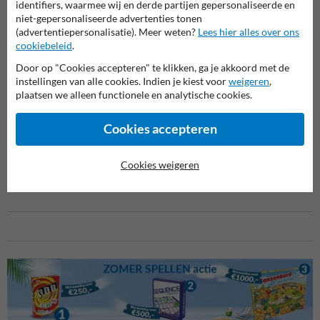
identifiers, waarmee wij en derde partijen gepersonaliseerde en
niet-gepersonaliseerde advertenties tonen
Het bord is gemaakt uit
duurzaam aluminium
en voorzien van
(advertentiepersonalisatie). Meer weten?
Lees hier alles over ons
reflecterende folie
, waardoor de boodschap zowel overdag als ’s
cookiebeleid
.
nachts goed zichtbaar blijft. Dit draagt bij aan een veilige en
overzichtelijke parkeeromgeving waarin de regels direct worden
Door op "Cookies accepteren" te klikken, ga je akkoord met de
begrepen.
instellingen van alle cookies. Indien je kiest voor
weigeren
,
plaatsen we alleen functionele en analytische cookies.
Waarom kiezen voor dit verkeersbord?
E1 parkeerverbod
gecombineerd met wegsleepinformatie
Cookies accepteren
SB250-uitvoering voor professioneel gebruik
Duurzame aluminium constructie
Reflecterende folie voor zichtbaarheid bij dag en nacht
Cookies weigeren
Ideaal voor brandwegen, noodroutes en bedrijfstoepassingen