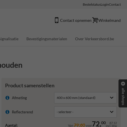
Bestelstatus
Login
Contact
Contact opnemen
Winkelmand
ignalisatie
Bevestigingsmaterialen
Over Verkeersbord.be
ehouden
Product samenstellen
alle shops
Afmeting
Reflecterend
72,
00
87,12
79,60
Aantal:
Van
voor
incl. btw