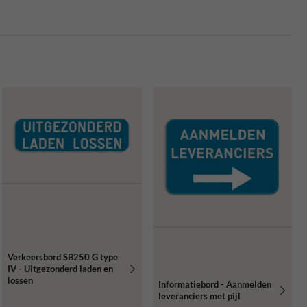
Verkeersbord SB250 G type
IV - Uitgezonderd laden en
lossen
Informatiebord - Aanmelden
leveranciers met pijl