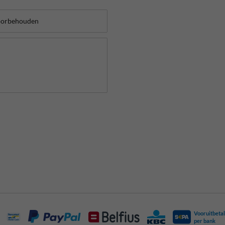
Vooruitbetal
per bank