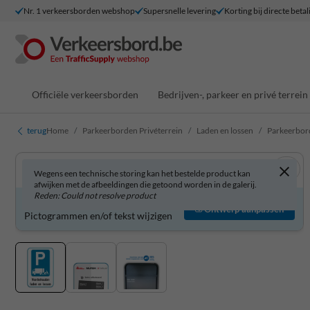
Nr. 1 verkeersborden webshop
Supersnelle levering
Korting bij directe betal
Officiële verkeersborden
Bedrijven-, parkeer en privé terrein
terug
Home
Parkeerborden Privéterrein
Laden en lossen
Parkeerbor
Wegens een technische storing kan het bestelde product kan
afwijken met de afbeeldingen die getoond worden in de galerij.
Reden: Could not resolve product
Parkeerbord zelf aanpassen?
Ontwerp aanpassen
Pictogrammen en/of tekst wijzigen