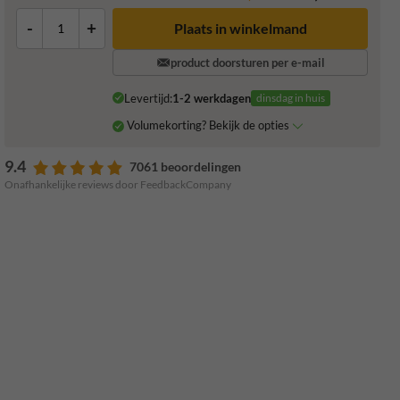
-
+
Plaats in winkelmand
product doorsturen per e-mail
Levertijd:
1-2 werkdagen
dinsdag in huis
Volumekorting? Bekijk de opties
9.4
7061 beoordelingen
Onafhankelijke reviews door FeedbackCompany