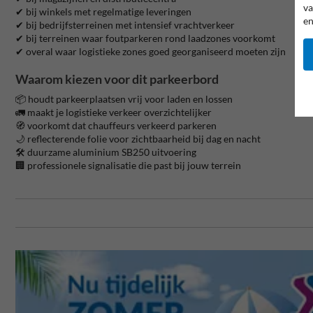
va
✔ bij winkels met regelmatige leveringen
en
✔ bij bedrijfsterreinen met intensief vrachtverkeer
✔ bij terreinen waar foutparkeren rond laadzones voorkomt
✔ overal waar logistieke zones goed georganiseerd moeten zijn
Waarom kiezen voor dit parkeerbord
📦 houdt parkeerplaatsen vrij voor laden en lossen
🚛 maakt je logistieke verkeer overzichtelijker
🧭 voorkomt dat chauffeurs verkeerd parkeren
🌙 reflecterende folie voor zichtbaarheid bij dag en nacht
🛠️ duurzame aluminium SB250 uitvoering
🏢 professionele signalisatie die past bij jouw terrein