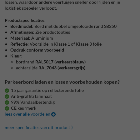
lossen, waardoor andere voertuigen sneller doorrijden en je
logistiek soepeler verloopt.
Productspecificaties:
Bordmodel:
Bord met dubbel omgeplooide rand SB250
Afmetingen:
Zie productopties
Materiaal:
Aluminium
Reflectie:
Voorzijde in Klasse 1 of Klasse 3 folie
Opdruk conform voorbeeld
Kleur:
bordrand
RAL5017 (verkeersblauw)
achterzijde
RAL7043 (verkeersgrijs)
Parkeerbord laden en lossen voorbehouden kopen?
15 jaar garantie op reflecterende folie
Anti-graffiti laminaat
99% Vandaalbestendig
CE keurmerk
lees over alle voordelen
meer specificaties van dit product