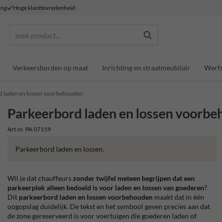
ing
Hoge klanttevredenheid
zoek product...
Verkeersborden op maat
Inrichting en straatmeubilair
Werfs
d laden en lossen voorbehouden
Parkeerbord laden en lossen voorb
Art.nr. PA.07159
Parkeerbord laden en lossen.
Wil je dat chauffeurs
zonder twijfel meteen begrijpen dat een
parkeerplek alleen bedoeld is voor laden en lossen van goederen
?
Dit
parkeerbord laden en lossen voorbehouden
maakt dat in één
oogopslag duidelijk. De tekst en het symbool geven precies aan dat
de zone gereserveerd is voor voertuigen die goederen laden of