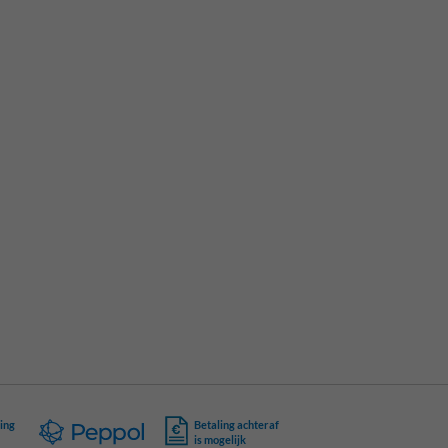
ing
Betaling achteraf
is mogelijk