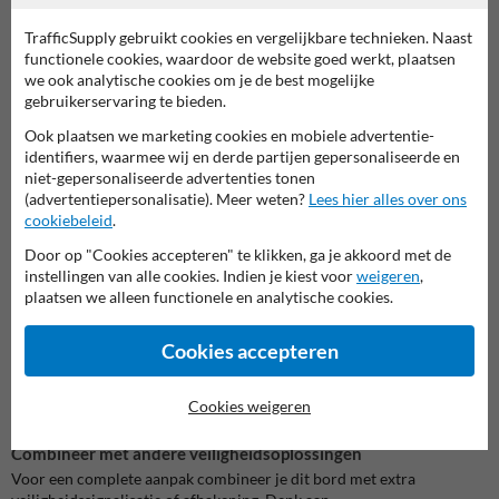
TrafficSupply gebruikt cookies en vergelijkbare technieken. Naast
Stevig verkeersbord voor vaste plaatsing
functionele cookies, waardoor de website goed werkt, plaatsen
Dankzij de dubbel omgeplooide rand (SB250) is dit bord extra stevig
we ook analytische cookies om je de best mogelijke
en geschikt voor langdurige buitenplaatsing. De afwerking in
gebruikerservaring te bieden.
verkeerswit (RAL 9016) en verkeersgrijs (RAL 7043) geeft het bord
een officiële, professionele uitstraling die perfect past op:
Ook plaatsen we marketing cookies en mobiele advertentie-
bedrijfsterreinen
identifiers, waarmee wij en derde partijen gepersonaliseerde en
magazijnen en logistieke zones
niet-gepersonaliseerde advertenties tonen
werven en industriële sites
(advertentiepersonalisatie). Meer weten?
Lees hier alles over ons
privéterreinen en parkings
cookiebeleid
.
Door op "Cookies accepteren" te klikken, ga je akkoord met de
Zelf aanpassen in de SignEditor
instellingen van alle cookies. Indien je kiest voor
weigeren
,
Wil je de tekst of pictogrammen aanpassen? Dat kan eenvoudig via
plaatsen we alleen functionele en analytische cookies.
onze SignEditor. Zo maak je van dit bord exact de signalisatie
camerabewaking die past bij jouw situatie, zonder in te boeten op
duidelijkheid of leesbaarheid.
Cookies accepteren
👉 Bekijk ook
ons assortiment aan veiligheidsborden
voor andere
Cookies weigeren
waarschuwingen en toegangsbeperkingen.
Combineer met andere veiligheidsoplossingen
Voor een complete aanpak combineer je dit bord met extra