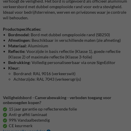
verhoogt de veiligheid. Het bord is uitgevoerd als officieel aluminium
verkeersbord met dubbel omgeplooide rand voor extra stevigheid.
Ideaal voor bedrijfsterreinen, werven en privézones waar je controle
wil behouden.
Productspecificaties:
Bordmodel:
Bord met dubbel omgeplooide rand (SB250)
Afmetingen:
Beschikbaar in verschillende maten (zie afmeting)
Materiaal:
Aluminium
Reflectie:
Voorzijde in basis reflectie (Klasse 1), goede reflectie
(Klasse 2) of maximale reflectie (Klasse 3-folie)
Bedrukking:
Volledig personaliseerbaar via onze SignEditor
Kleur:
Bordrand: RAL 9016 (verkeerswit)
Achterzijde: RAL 7043 (verkeersgrijs)
Veiligheidsbord - Camerabewaking - verboden toegang voor
onbevoegden kopen?
15 jaar garantie op reflecterende folie
Anti-graffiti laminaat
99% Vandaalbestendig
CE keurmerk