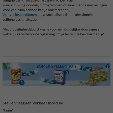
veiligheidssignalisatie of afbakening. Denk aan
waarschuwingsborden, pictogrammen of aanvullende markeringen.
Voor een ruim aanbod kan je ook terecht bij
Veiligheidsbordkopen.be
, gespecialiseerd in professionele
veiligheidssignalisatie.
Met dit veiligheidsbord kies je voor een duidelijke, duurzame en
wettelijk verantwoorde oplossing om je terrein te beschermen. ✔️
Stel je vraag aan Verkeersbord.be
Naam*