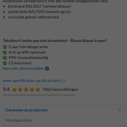
Aluminium verkeersbord met een dubbel omgeplooide rand.
bordrand
RAL5017 (verkeersblauw)
achterzijde RAL7043 (verkeersgrijs)
voorzijde
geheel reflecterend
Tekstbord landscape met boventekst - Blauw/blauw kopen?
2 jaar fabrieksgarantie
Anti-graffiti laminaat
99% Vandaalbestendig
CE keurmerk
lees over alle voordelen
meer specificaties van dit product
9.4
7062 beoordelingen
Onafhankelijke reviews door FeedbackCompany
Gerelateerde producten
Montageadvies