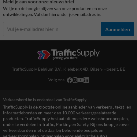
Meld je aan voor onze nieuwsbrief
Wil je op de hoogte blijven van onze producten en onze
ontwikkelingen. Vul dan hieronder je e-mailadres in.
Aanmelden
TrafficSupply Belgium B.V.,
Kieleberg 4D
,
Bilzen-Hoeselt, BE
Volg ons
Verkeersbord.be is onderdeel van TrafficSupply
TrafficSupply is dé grootste online aanbieder van verkeers-, tekst- en
informatieborden en meer dan 10.000 verkeersgerelateerde
producten. TrafficSupply bestaat uit meerdere webshopconcepten,
onder te verdelen in Traffic, Parking en Safety. Bij ons koop je zowel
verkeersborden met de daarbij behorende beugels en
verkeersbordpalen, oplaadpalen voor elektrische auto’s,