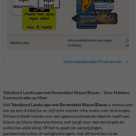
Informatieborden met eigen
Combi
Tekstborden
ontwerp
privét
Informatieborden Privé terrein
Tekstbord Landscape met Boventekst Blauw/Blauw – Voor Heldere
Communicatie op Maat
Het
Tekstbord Landscape met Boventekst Blauw/Blauw
is ontworpen
om op een duidelijke en stijlvolle manier informatie over te brengen.
Dit bord biedt ruimte voor een gepersonaliseerde tekst en heeft een
blauw op blauw kleurenschema, wat zorgt voor een verzorgde en
uniforme uitstraling. Of het nu gaat om aanwijzingen,
parkeerinstructies of veiligheidsregels, met dit bord kun je de