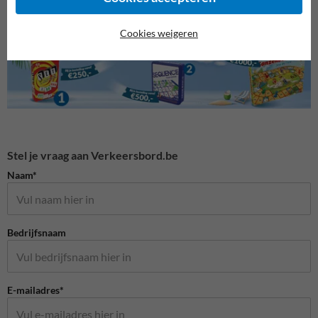
Cookies weigeren
Stel je vraag aan Verkeersbord.be
Naam*
Bedrijfsnaam
E-mailadres*