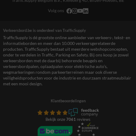
TrafficSupply Belgium B.V.,
Kieleberg 4D
,
Bilzen-Hoeselt, BE
Volg ons
Verkeersbord.be is onderdeel van TrafficSupply
TrafficSupply is dé grootste online aanbieder van verkeers-, tekst- en
informatieborden en meer dan 10.000 verkeersgerelateerde
producten. TrafficSupply bestaat uit meerdere webshopconcepten,
onder te verdelen in Traffic, Parking en Safety. Bij ons koop je zowel
verkeersborden met de daarbij behorende beugels en
verkeersbordpalen, oplaadpalen voor elektrische auto’s,
wegmarkeringen rondom parkeerterreinen maar ook diverse
veiligheidsproducten voor de industrie en duurzaam straatmeubilair
met een mooi design.
Klantbeoordelingen
Bekijk onze
7061
reviews