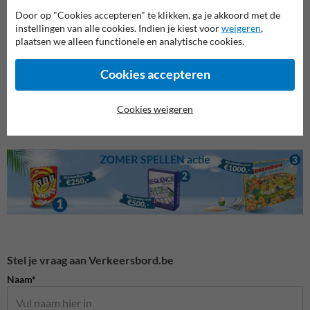
Door op "Cookies accepteren" te klikken, ga je akkoord met de
Kies voor het
Verkeersbord Onderbord met Eigen Tekst
als je een
instellingen van alle cookies. Indien je kiest voor
weigeren
,
flexibele en professionele oplossing zoekt voor het communiceren
plaatsen we alleen functionele en analytische cookies.
van specifieke regels op jouw terrein. Zo zorg je ervoor dat jouw
terrein overzichtelijk en veilig is, met duidelijke signalisatie die
naadloos aansluit op jouw behoeften.
Cookies accepteren
Cookies weigeren
Stel je vraag aan Verkeersbord.be
Naam*