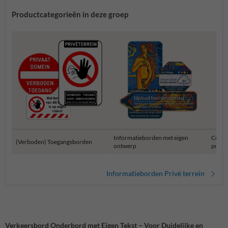
Productcategorieën in deze groep
Informatieborden met eigen
Combi
(Verboden) Toegangsborden
ontwerp
privét
Informatieborden Privé terrein
Verkeersbord Onderbord met Eigen Tekst – Voor Duidelijke en