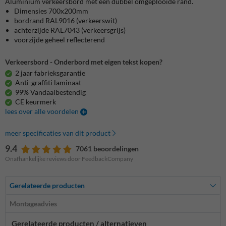
Aluminium verkeersbord met een dubbel omgeplooide rand.
Dimensies 700x200mm
bordrand
RAL9016 (verkeerswit)
achterzijde RAL7043 (verkeersgrijs)
voorzijde
geheel reflecterend
Verkeersbord - Onderbord met eigen tekst kopen?
2 jaar fabrieksgarantie
Anti-graffiti laminaat
99% Vandaalbestendig
CE keurmerk
lees over alle voordelen
meer specificaties van dit product
9.4
7061 beoordelingen
Onafhankelijke reviews door FeedbackCompany
Gerelateerde producten
Montageadvies
Gerelateerde producten / alternatieven