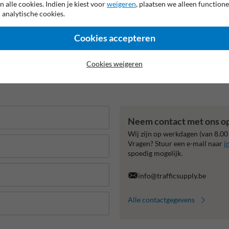
n alle cookies. Indien je kiest voor
weigeren
, plaatsen we alleen functione
 analytische cookies.
Cookies accepteren
Cookies weigeren
Neem contact met ons o
Wij zijn op werkdagen (van 8.00
Vragen? Stuur een e-mail naar
i
spoedig mogelijk.
info@trafficsupply.be
Alle contactgegevens