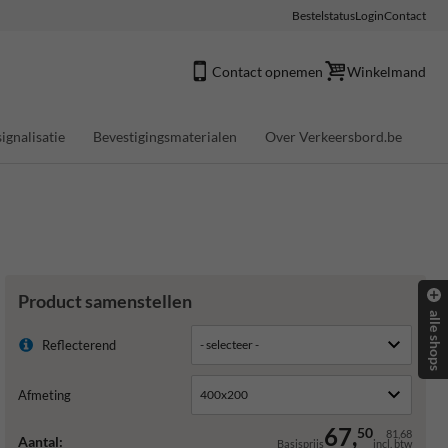
Bestelstatus
Login
Contact
Contact opnemen
Winkelmand
ignalisatie
Bevestigingsmaterialen
Over Verkeersbord.be
Product samenstellen
alle shops
Reflecterend
Afmeting
67,
50
81,68
Aantal:
Basisprijs
incl. btw