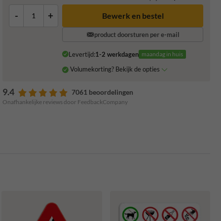
-
+
product doorsturen per e-mail
Levertijd:
1-2 werkdagen
maandag in huis
Volumekorting? Bekijk de opties
9.4
7061 beoordelingen
Onafhankelijke reviews door FeedbackCompany