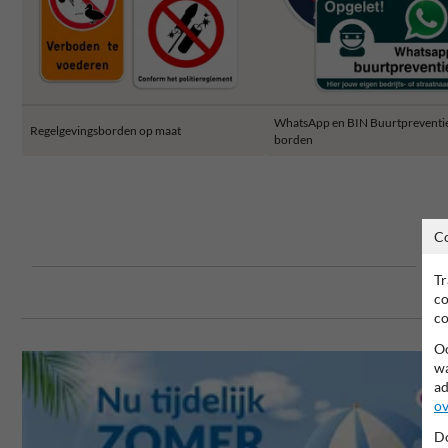
WhatsApp en BIN Buurtpreventi
Regelgevingsborden op maat
borden
C
Tr
co
co
Oo
wa
ad
ov
Do