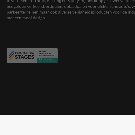
te verdelen in Traffic, Parking en Safety. Bij ons koop je zowel verk
beugels en verkeersbordpalen, oplaadpalen voor elektrische auto’s
parkeerterreinen maar ook diverse veiligheidsproducten voor de ind
met een mooi design.