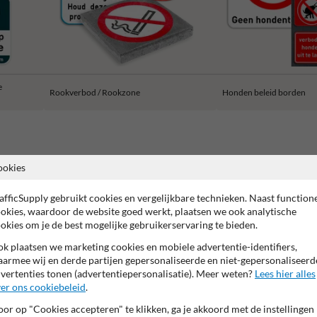
e
Rookverbod / Rookzone
Honden beleid borden
ookies
2 jaar fabrieksgarantie
99% Vandaalbestendig
CE keurm
afficSupply gebruikt cookies en vergelijkbare technieken. Naast function
okies, waardoor de website goed werkt, plaatsen we ook analytische
okies om je de best mogelijke gebruikerservaring te bieden.
k plaatsen we marketing cookies en mobiele advertentie-identifiers,
armee wij en derde partijen gepersonaliseerde en niet-gepersonaliseerd
vertenties tonen (advertentiepersonalisatie). Meer weten?
Lees hier alles
er ons cookiebeleid
.
or op "Cookies accepteren" te klikken, ga je akkoord met de instellingen