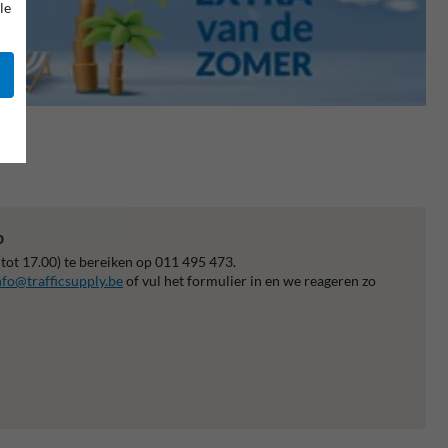
le
p
 tot 17.00) te bereiken op 011 495 473.
nfo@trafficsupply.be
of vul het formulier in en we reageren zo