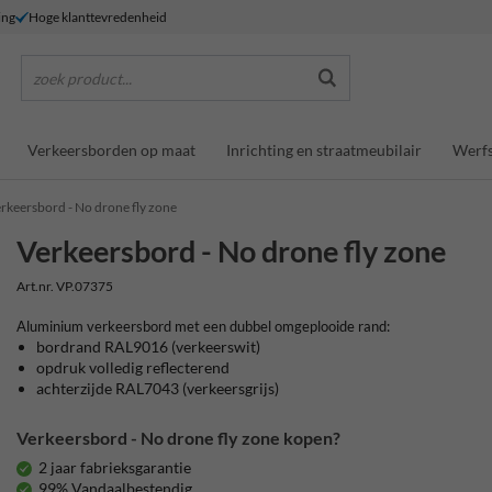
ing
Hoge klanttevredenheid
zoek product...
Verkeersborden op maat
Inrichting en straatmeubilair
Werfs
rkeersbord - No drone fly zone
Verkeersbord - No drone fly zone
Art.nr. VP.07375
Aluminium verkeersbord met een dubbel omgeplooide rand
:
bordrand
RAL9016 (verkeerswit)
opdruk
volledig reflecterend
achterzijde RAL7043 (verkeersgrijs)
Verkeersbord - No drone fly zone kopen?
2 jaar fabrieksgarantie
99% Vandaalbestendig