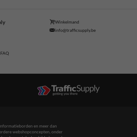
ply
Winkelmand
info@trafficsupply.be
/ FAQ
en informatieborden en meer dan
meerdere webshopconcepten, onder