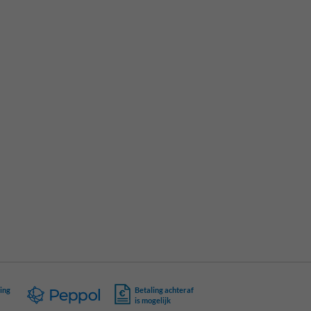
ing
Betaling achteraf
is mogelijk