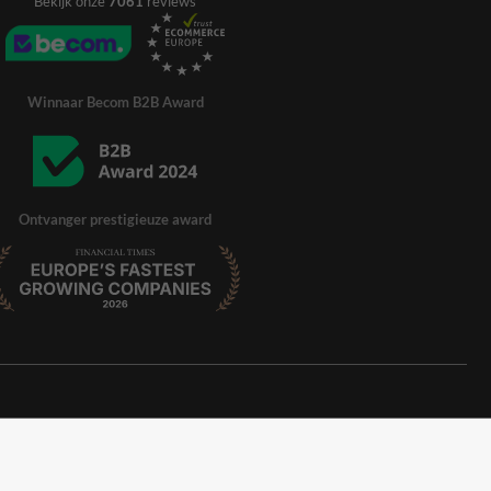
Bekijk onze
7061
reviews
Winnaar Becom B2B Award
Ontvanger prestigieuze award