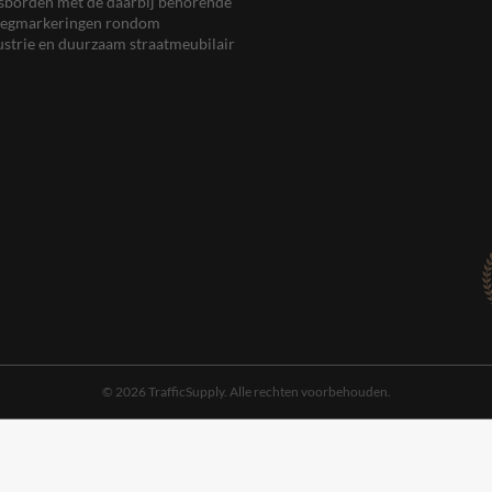
eersborden met de daarbij behorende
, wegmarkeringen rondom
ustrie en duurzaam straatmeubilair
© 2026 TrafficSupply. Alle rechten voorbehouden.