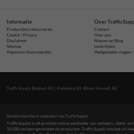
Informatie
Over TrafficSup
Product(en) retourneren
Contact
Cookie / Privacy
Over ons
Disclaimer
Nieuws en Blog
Sitemap
Levertijden
Algemene Voorwaarden
Veelgestelde vragen 
TrafficSupply Belgium B.V.,
Kieleberg 4D
,
Bilzen-Hoeselt, BE
Verkeersbord.be is onderdeel van TrafficSupply
TrafficSupply is dé grootste online aanbieder van verkeers-, tekst- 
10.000 verkeersgerelateerde producten. TrafficSupply bestaat uit 