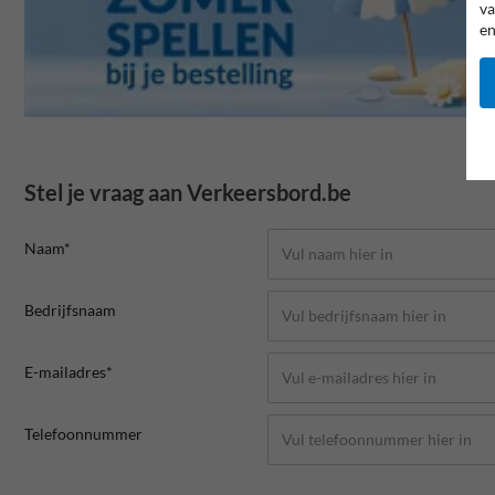
va
en
Stel je vraag aan Verkeersbord.be
Naam*
Bedrijfsnaam
E-mailadres*
Telefoonnummer