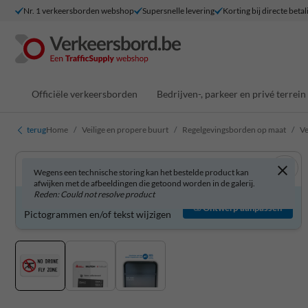
Nr. 1 verkeersborden webshop
Supersnelle levering
Korting bij directe betal
Officiële verkeersborden
Bedrijven-, parkeer en privé terrein
terug
Home
Veilige en propere buurt
Regelgevingsborden op maat
Ve
Wegens een technische storing kan het bestelde product kan
afwijken met de afbeeldingen die getoond worden in de galerij.
Reden: Could not resolve product
Verkeersbord zelf aanpassen?
Ontwerp aanpassen
Pictogrammen en/of tekst wijzigen