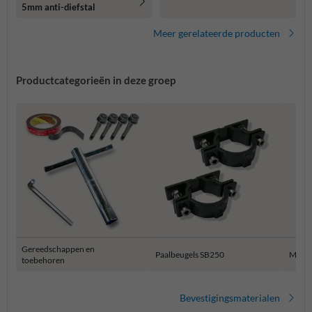
5mm anti-diefstal
Meer gerelateerde producten
Productcategorieën in deze groep
Gereedschappen en
Paalbeugels SB250
Muur 
toebehoren
Bevestigingsmaterialen