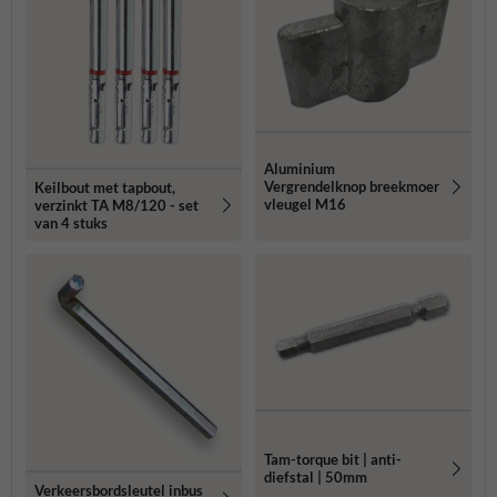
Aluminium
Vergrendelknop breekmoer
Keilbout met tapbout,
vleugel M16
verzinkt TA M8/120 - set
van 4 stuks
Tam-torque bit | anti-
diefstal | 50mm
Verkeersbordsleutel inbus