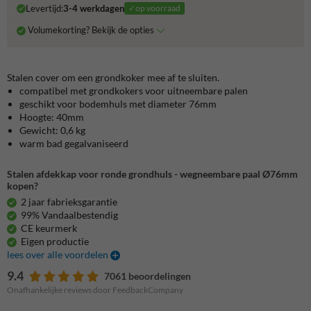
Levertijd:
3-4 werkdagen
✓op voorraad
Volumekorting? Bekijk de opties
Stalen cover om een grondkoker mee af te sluiten.
compatibel met grondkokers voor uitneembare palen
geschikt voor bodemhuls met diameter 76mm
Hoogte: 40mm
Gewicht: 0,6 kg
warm bad gegalvaniseerd
Stalen afdekkap voor ronde grondhuls - wegneembare paal Ø76mm
kopen?
2 jaar fabrieksgarantie
99% Vandaalbestendig
CE keurmerk
Eigen productie
lees over alle voordelen
9.4
7061 beoordelingen
Onafhankelijke reviews door FeedbackCompany