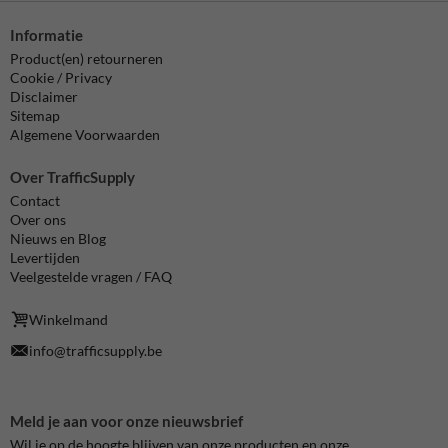
Informatie
Product(en) retourneren
Cookie / Privacy
Disclaimer
Sitemap
Algemene Voorwaarden
Over TrafficSupply
Contact
Over ons
Nieuws en Blog
Levertijden
Veelgestelde vragen / FAQ
Winkelmand
info@trafficsupply.be
Meld je aan voor onze nieuwsbrief
Wil je op de hoogte blijven van onze producten en onze