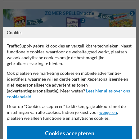
Cookies
TrafficSupply gebruikt cookies en vergelijkbare technieken. Naast
functionele cookies, waardoor de website goed werkt, plaatsen
Stel je vraag aan Verkeersbord.be
we ook analytische cookies om je de best mogelijke
gebruikerservaring te bieden.
Naam*
Ook plaatsen we marketing cookies en mobiele advertentie-
identifiers, waarmee wij en derde partijen gepersonaliseerde en
niet-gepersonaliseerde advertenties tonen
(advertentiepersonalisatie). Meer weten?
Lees hier alles over ons
Bedrijfsnaam
cookiebeleid
.
Door op "Cookies accepteren" te klikken, ga je akkoord met de
instellingen van alle cookies. Indien je kiest voor
weigeren
,
E-mailadres*
plaatsen we alleen functionele en analytische cookies.
Cookies accepteren