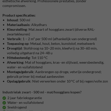
esthetische afwerking. Professionele prestaties, zonder
compromissen.
Product specificaties:
Inhoud
: 500 ml
Materiaalbasis
: Alkydhars
Kleurstelling
: Mat zwart of hoogglans zwart (diverse RAL-
zwartekleuren)
Verbruik
: 1 – 2 m² per 500 ml (afhankelijk van ondergrond)
Toepassing op
: Metaal, hout, beton, kunststof, metselwerk
Droogtijd
: Stofdroog na 10–20 min, kleefvrij na 30–60 min,
volledig uitgehard na 24–48 u
Hittebestendig
: Tot 110 °C
Afwerking
: Mat of hoogglans, kras- en slijtvast, weersbestendig,
water- en vuilafstotend
Montage/gebruik
: Aanbrengen op droge, vetvrije ondergrond;
gebruik primer bij metaal aanbevolen
Opslag/gebruik
: Niet verwerken onder 10 °C of bij regen/volle zon
Industrielak zwart - 500 ml - mat/hoogglans kopen?
2 jaar fabrieksgarantie
Water- en vuilafstotend
Sneldrogend