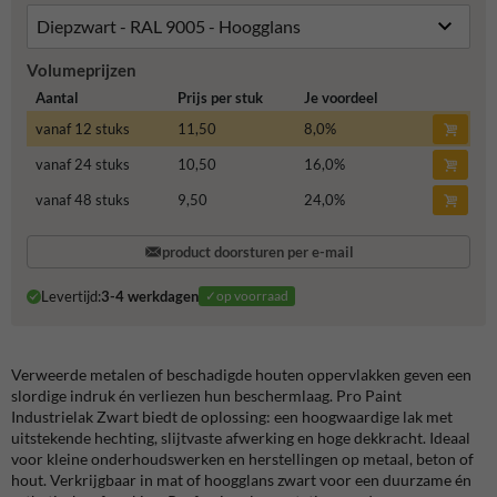
Volumeprijzen
Aantal
Prijs per stuk
Je voordeel
vanaf 12 stuks
11,50
8,0
%
vanaf 24 stuks
10,50
16,0
%
vanaf 48 stuks
9,50
24,0
%
product doorsturen per e-mail
Levertijd:
3-4 werkdagen
✓op voorraad
Verweerde metalen of beschadigde houten oppervlakken geven een
slordige indruk én verliezen hun beschermlaag. Pro Paint
Industrielak Zwart biedt de oplossing: een hoogwaardige lak met
uitstekende hechting, slijtvaste afwerking en hoge dekkracht. Ideaal
voor kleine onderhoudswerken en herstellingen op metaal, beton of
hout. Verkrijgbaar in mat of hoogglans zwart voor een duurzame én