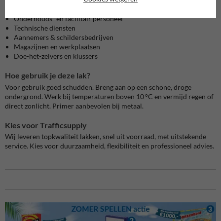
Voor wie is deze industrielak zwart?
Onderhouds- en facilitair personeel
Technische diensten
Aannemers & schildersbedrijven
Magazijnen en werkplaatsen
Doe-het-zelvers en klussers
Hoe gebruik je deze lak?
Voor gebruik goed schudden. Breng aan op een schone, droge
ondergrond. Werk bij temperaturen boven 10 °C en vermijd regen of
direct zonlicht. Primer aanbevolen bij metaal.
Kies voor Trafficsupply
Wij leveren topkwaliteit lakken, snel uit voorraad, met uitstekende
service. Kies voor duurzaamheid, flexibiliteit en professioneel advies.