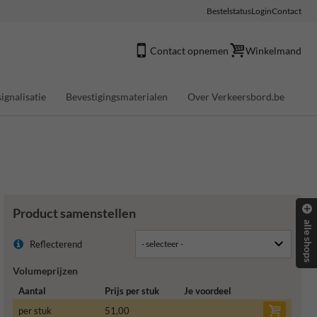
Bestelstatus
Login
Contact
Contact opnemen
Winkelmand
ignalisatie
Bevestigingsmaterialen
Over Verkeersbord.be
Product samenstellen
alle shops
Reflecterend
Volumeprijzen
Aantal
Prijs per stuk
Je voordeel
per stuk
51,00