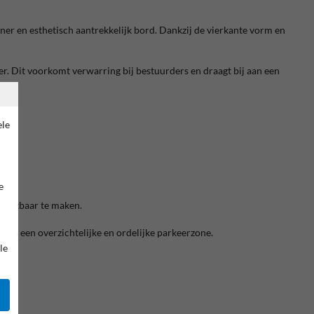
ner en esthetisch aantrekkelijk bord. Dankzij de vierkante vorm en
er. Dit voorkomt verwarring bij bestuurders en draagt bij aan een
ele
e
zichtbaar te maken.
oor een overzichtelijke en ordelijke parkeerzone.
le