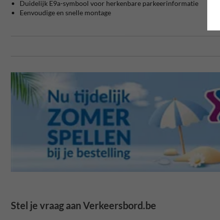
Duidelijk E9a-symbool voor herkenbare parkeerinformatie
Eenvoudige en snelle montage
Stel je vraag aan Verkeersbord.be