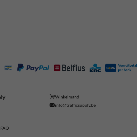
Vooruitbetal
per bank
ply
Winkelmand
info@trafficsupply.be
/ FAQ