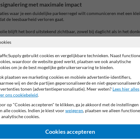
signalering met maximale impact
aties waar je een duidelijke parkeerregel wilt communiceren met een klei
dat de leesbaarheid verloren gaat.
 blijft het bord uitstekend zichtbaar, zowel bij daglicht als in het donk
ookies
t. Het bord is ideaal voor:
afficSupply gebruikt cookies en vergelijkbare technieken. Naast function
okies, waardoor de website goed werkt, plaatsen we ook analytische
okies om je de best mogelijke gebruikerservaring te bieden.
k plaatsen we marketing cookies en mobiele advertentie-identifiers,
armee wij en derde partijen gepersonaliseerde en niet-gepersonaliseerd
vertenties tonen (advertentiepersonalisatie). Meer weten?
Lees hier alles
akt het een efficiënte manier om jouw parkeerregels snel en effectief 
er ons cookiebeleid
.
ouw parkeerbeleid duidelijk, compact en doelgericht. Dit zorgt perfect v
or op "Cookies accepteren" te klikken, ga je akkoord met de instellingen
n alle cookies. Indien je kiest voor
weigeren
, plaatsen we alleen functione
 analytische cookies.
Cookies accepteren