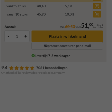
vanaf 5 stuks
48,40
5,1
%
vanaf 10 stuks
45,90
10,0
%
51,
00
61,71
60,50
Aantal:
Van
voor
incl. btw
-
+
Plaats in winkelmand
product doorsturen per e-mail
Levertijd:
7-8 werkdagen
9.4
7061 beoordelingen
Onafhankelijke reviews door FeedbackCompany