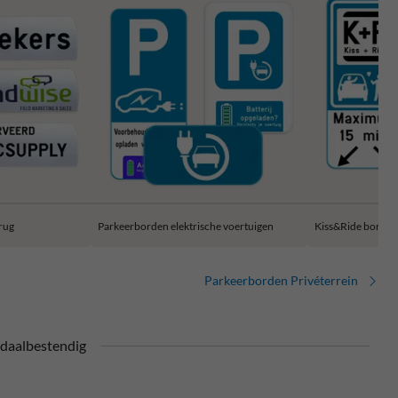
rug
Parkeerborden elektrische voertuigen
Kiss&Ride borden
Parkeerborden Privéterrein
daalbestendig