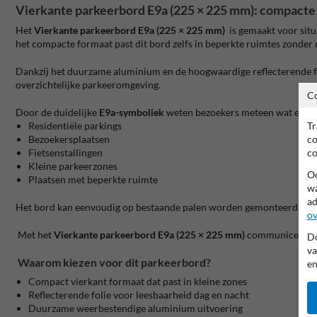
Vierkante parkeerbord E9a (225 × 225 mm)
:
compacte 
Het
Vierkante parkeerbord E9a (225 × 225 mm)
is gemaakt voor situ
het compacte formaat past dit bord zelfs in beperkte ruimtes zonder 
Dankzij het duurzame aluminium en de hoogwaardige reflecterende folie
overzichtelijke parkeeromgeving.
C
Door de duidelijke
E9a-symboliek
weten bezoekers meteen wat er geld
Residentiële parkings
Tr
Bezoekersplaatsen
co
Fietsenstallingen
co
Kleine parkeerzones
Oo
Plaatsen met beperkte ruimte
wa
ad
Het bord kan eenvoudig op bestaande palen worden gemonteerd. Dit ma
ov
Met het
Vierkante parkeerbord E9a (225 × 225 mm)
communiceer je j
Do
va
Waarom kiezen voor dit parkeerbord?
en
Compact vierkant formaat dat past in kleine zones
Reflecterende folie voor leesbaarheid dag en nacht
Duurzame weerbestendige aluminium uitvoering