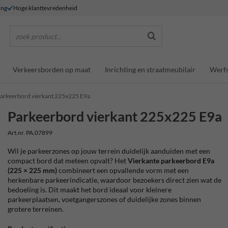
ing
Hoge klanttevredenheid
zoek product...
Verkeersborden op maat
Inrichting en straatmeubilair
Werfs
arkeerbord vierkant 225x225 E9a
Parkeerbord vierkant 225x225 E9a
Art.nr. PA.07899
Wil je parkeerzones op jouw terrein duidelijk aanduiden met een
compact bord dat meteen opvalt? Het
Vierkante parkeerbord E9a
(225 × 225 mm)
combineert een opvallende vorm met een
herkenbare parkeerindicatie, waardoor bezoekers direct zien wat de
bedoeling is. Dit maakt het bord ideaal voor kleinere
parkeerplaatsen, voetgangerszones of duidelijke zones binnen
grotere terreinen.