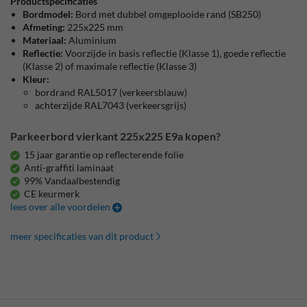
Productspecificaties
Bordmodel:
Bord met dubbel omgeplooide rand (SB250)
Afmeting:
225x225 mm
Materiaal:
Aluminium
Reflectie:
Voorzijde in basis reflectie (Klasse 1), goede reflectie
(Klasse 2) of maximale reflectie (Klasse 3)
Kleur:
bordrand RAL5017 (verkeersblauw)
achterzijde RAL7043 (verkeersgrijs)
Parkeerbord vierkant 225x225 E9a kopen?
15 jaar garantie op reflecterende folie
Anti-graffiti laminaat
99% Vandaalbestendig
CE keurmerk
lees over alle voordelen
meer specificaties van dit product