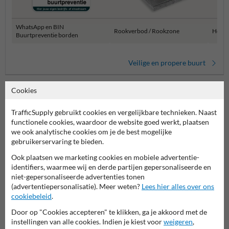
WhatsApp en BIN
Rookverbod / Rookzone
Honde
Buurtpreventie borden
Veilige en propere buurt
Cookies
TrafficSupply gebruikt cookies en vergelijkbare technieken. Naast
functionele cookies, waardoor de website goed werkt, plaatsen
we ook analytische cookies om je de best mogelijke
gebruikerservaring te bieden.
Ook plaatsen we marketing cookies en mobiele advertentie-
identifiers, waarmee wij en derde partijen gepersonaliseerde en
Stel je vraag aan Verkeersbord.be
niet-gepersonaliseerde advertenties tonen
Naam*
(advertentiepersonalisatie). Meer weten?
Lees hier alles over ons
cookiebeleid
.
Door op "Cookies accepteren" te klikken, ga je akkoord met de
instellingen van alle cookies. Indien je kiest voor
weigeren
,
Bedrijfsnaam