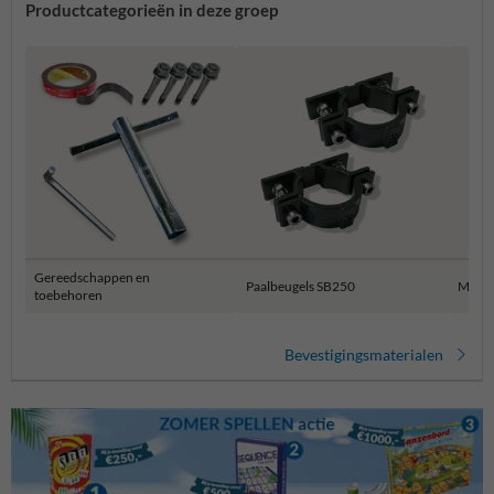
Productcategorieën in deze groep
Gereedschappen en
Paalbeugels SB250
Muur 
toebehoren
Bevestigingsmaterialen