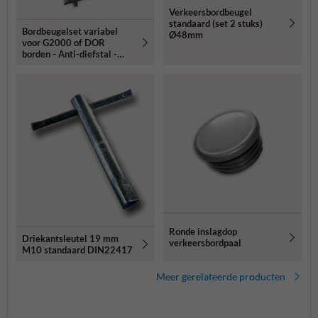
Verkeersbordbeugel
standaard (set 2 stuks)
Bordbeugelset variabel
Ø48mm
voor G2000 of DOR
borden - Anti-diefstal -
RVS klembanden (set 2
stuks)
Ronde inslagdop
Driekantsleutel 19 mm
verkeersbordpaal
M10 standaard DIN22417
Meer gerelateerde producten