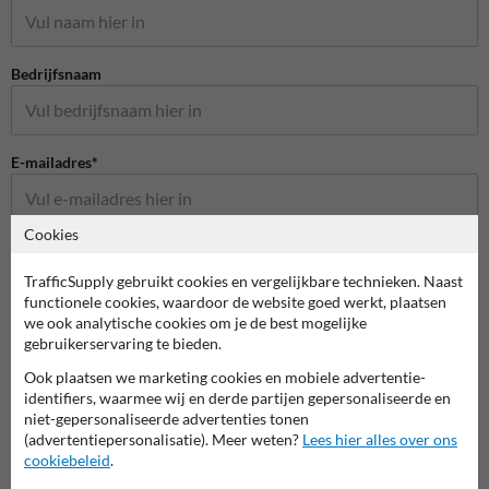
Bedrijfsnaam
E-mailadres*
Cookies
Telefoonnummer
TrafficSupply gebruikt cookies en vergelijkbare technieken. Naast
functionele cookies, waardoor de website goed werkt, plaatsen
we ook analytische cookies om je de best mogelijke
Vraag over product
gebruikerservaring te bieden.
Ook plaatsen we marketing cookies en mobiele advertentie-
identifiers, waarmee wij en derde partijen gepersonaliseerde en
niet-gepersonaliseerde advertenties tonen
Vraag of opmerking
(advertentiepersonalisatie). Meer weten?
Lees hier alles over ons
cookiebeleid
.