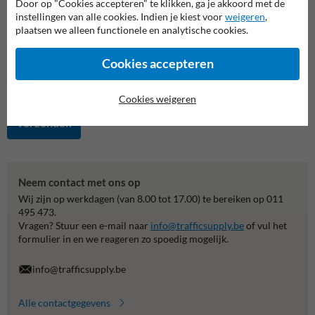
Door op "Cookies accepteren" te klikken, ga je akkoord met de
instellingen van alle cookies. Indien je kiest voor
weigeren
,
plaatsen we alleen functionele en analytische cookies.
Cookies accepteren
Cookies weigeren
Verzenden
Neem contact met ons op
Wij zijn op werkdagen (van 8.00 tot 17.00) te bereiken op 011
495 473.
Vragen? Stuur een e-mail naar
info@trafficsupply.be
of vul het
formulier in en we reageren zo spoedig mogelijk.
info@trafficsupply.be
Alle contactgegevens