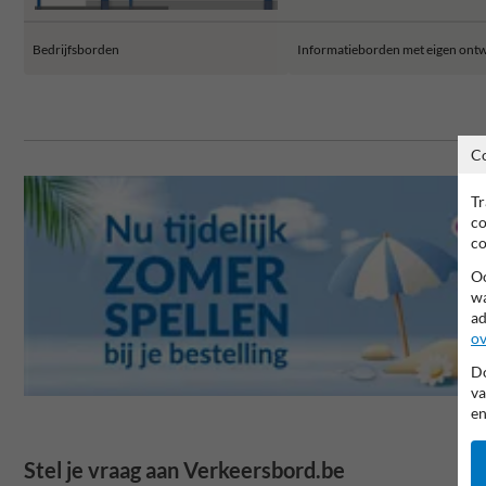
Bedrijfsborden
Informatieborden met eigen ont
C
Tr
co
co
Oo
wa
ad
ov
Do
va
en
Stel je vraag aan Verkeersbord.be