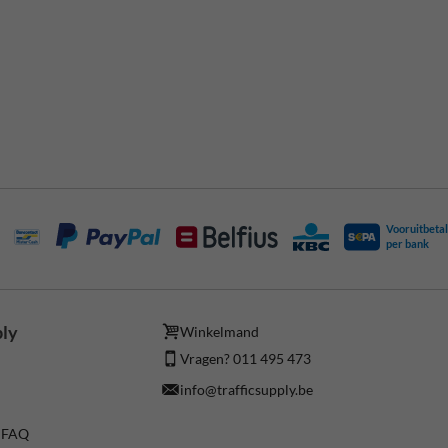
Vooruitbetal
per bank
ply
Winkelmand
Vragen? 011 495 473
info@trafficsupply.be
/ FAQ