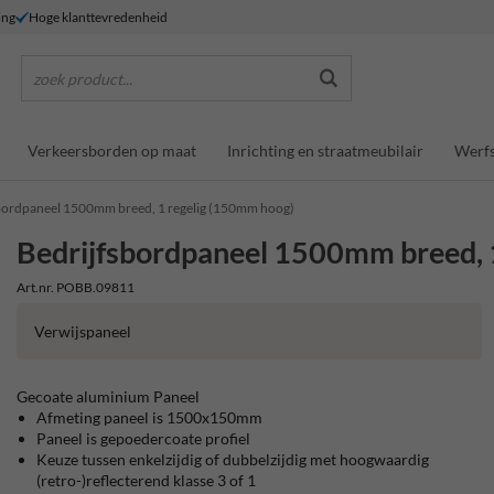
ing
Hoge klanttevredenheid
zoek product...
Verkeersborden op maat
Inrichting en straatmeubilair
Werfs
bordpaneel 1500mm breed, 1 regelig (150mm hoog)
Bedrijfsbordpaneel 1500mm breed, 
Art.nr. POBB.09811
Verwijspaneel
Gecoate aluminium Paneel
Afmeting paneel is 1500x150mm
Paneel is gepoedercoate profiel
Keuze tussen enkelzijdig of dubbelzijdig met hoogwaardig
(retro-)reflecterend klasse 3 of 1