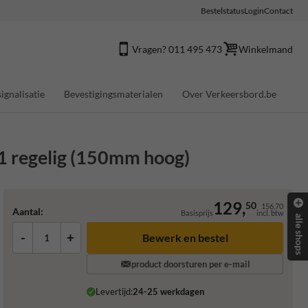
Bestelstatus
Login
Contact
Vragen? 011 495 473
Winkelmand
ignalisatie
Bevestigingsmaterialen
Over Verkeersbord.be
1 regelig (150mm hoog)
129,
50
156,70
Aantal:
Basisprijs
incl. btw
alle shops
-
+
product doorsturen per e-mail
Levertijd:
24-25 werkdagen