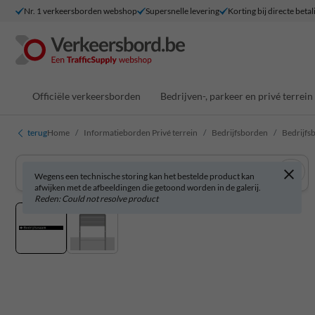
Nr. 1 verkeersborden webshop
Supersnelle levering
Korting bij directe betal
Officiële verkeersborden
Bedrijven-, parkeer en privé terrein
terug
Home
Informatieborden Privé terrein
Bedrijfsborden
Bedrijfs
Wegens een technische storing kan het bestelde product kan
afwijken met de afbeeldingen die getoond worden in de galerij.
Reden: Could not resolve product