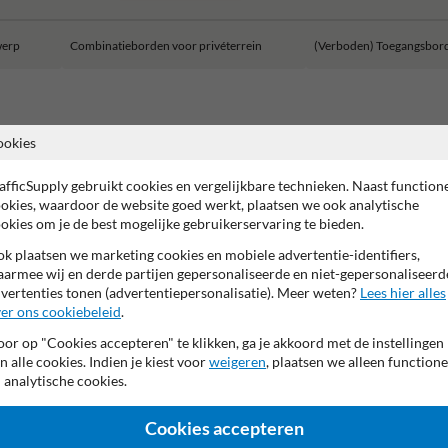
werp
Combinatieborden voor privéterrein
(Verboden) Toegangsbor
ookies
afficSupply gebruikt cookies en vergelijkbare technieken. Naast function
okies, waardoor de website goed werkt, plaatsen we ook analytische
okies om je de best mogelijke gebruikerservaring te bieden.
k plaatsen we marketing cookies en mobiele advertentie-identifiers,
armee wij en derde partijen gepersonaliseerde en niet-gepersonaliseerd
vertenties tonen (advertentiepersonalisatie). Meer weten?
Lees hier alles
er ons cookiebeleid
.
or op "Cookies accepteren" te klikken, ga je akkoord met de instellingen
n alle cookies. Indien je kiest voor
weigeren
, plaatsen we alleen functione
 analytische cookies.
Cookies accepteren