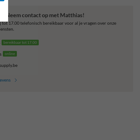
en? Neem contact op met Matthias!
 tot 17.00 telefonisch bereikbaar voor al je vragen over onze
ensten.
3
bereikbaar tot 17.00
s
online
supply.be
gevens