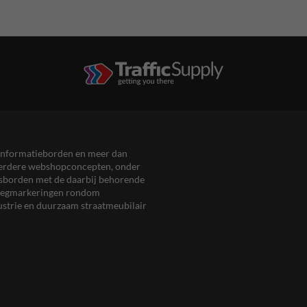
en informatieborden en meer dan
meerdere webshopconcepten, onder
eersborden met de daarbij behorende
, wegmarkeringen rondom
ustrie en duurzaam straatmeubilair