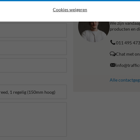
Cookies weigeren
Liever bell
We zijn vandaag
producten en di
011 495 47
Chat met on
info@traffic
Alle contactge