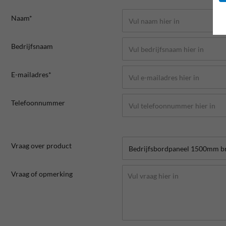
Naam*
Bedrijfsnaam
E-mailadres*
Telefoonnummer
Vraag over product
Vraag of opmerking