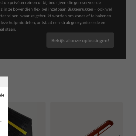
t op privéterreinen of bij bedrijven die gereserveerde
ijn ze bovendien flexibel inzetbaar.
Biggenruggen
– ook wel
terreinen, waar ze gebruikt worden om zones af te bakenen
deze hulpmiddelen, ontstaat een strak georganiseerde en
al staan.
Bekijk al onze oplossingen!
ele
e