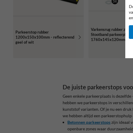
Do
va
en
Varkensrug rubber zwart
Parkeerstop rubber
Stootband parkeerplaats
1200x150x100mm - reflecterend
1760x145x120mm - ref
geel of wit
De juiste parkeerstops voor
Geen enkele parkeerplaats is dezelfde
hebben we parkeerstops in verschillend
kunststof varianten. Of je nu een druk
we hebben altijd een parkeerstophulp 
Betonnen parkeerstops
zijn ideaal 
openbare zones waar duurzaamheid e