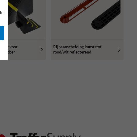
le
opper voor
Rijbaanscheiding kunststof
- rubber
rood/wit reflecterend