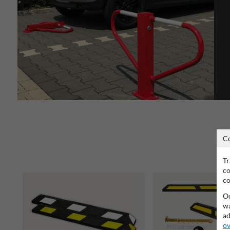
C
Tr
co
co
Oo
wa
ad
ov