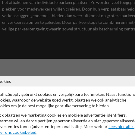
het afbakenen van individuele parkeerplaatsen. Ze worden veel toegepas
plekken voor medewerkers willen creëren. Door hun verplaatsbaarheid z
varkensruggen genoemd – bieden dan weer uitkomst op grotere parkeer
en verkeersstromen te geleiden. Door parkeerstops te combineren met 
veilige parkeeromgeving waarin zowel structuur als bescherming centra
Gerelateerde producten:
ookies
afficSupply gebruikt cookies en vergelijkbare technieken. Naast function
okies, waardoor de website goed werkt, plaatsen we ook analytische
okies om je de best mogelijke gebruikerservaring te bieden.
k plaatsen we marketing cookies en mobiele advertentie-identifiers,
armee wij en derde partijen gepersonaliseerde en niet-gepersonaliseerd
vertenties tonen (advertentiepersonalisatie). Meer weten?
Lees hier alles
er ons cookiebeleid
.