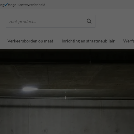
ing
Hoge klanttevredenheid
zoek product...
Verkeersborden op maat
Inrichting en straatmeubilair
Werfs