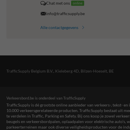
Chat met ons
online
info@trafficsupply.be
Alle contactgegevens
TrafficSupply Belgium B.V.,
Kieleberg 4D
,
Bilzen-Hoeselt, BE
Verkeersbord.be is onderdeel van TrafficSupply
TrafficSupply is dé grootste online aanbieder van verkeers-, tekst- 
10.000 verkeersgerelateerde producten. TrafficSupply bestaat uit 
te verdelen in Traffic, Parking en Safety. Bij ons koop je zowel verk
beugels en verkeersbordpalen, oplaadpalen voor elektrische auto’s
parkeerterreinen maar ook diverse veiligheidsproducten voor de ind