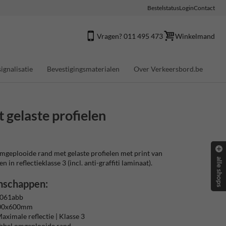
Bestelstatus
Login
Contact
Vragen? 011 495 473
Winkelmand
ignalisatie
Bevestigingsmaterialen
Over Verkeersbord.be
gelaste profielen
geplooide rand met gelaste profielen met print van
alle shops
 in reflectieklasse 3 (incl. anti-graffiti laminaat).
nschappen:
 061abb
400x600mm
aximale reflectie | Klasse 3
ubbel omgeplooide rand