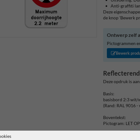
Anti-graffiti l
Deze eigenschappen
de knop 'Bewerk p
Ontwerp zelf a
Pictogrammen en/
Bewerk prod
Reflecterend
Deze opdruk is aan
Basis:
basisbord 2:3 wit/
(Rand: RAL 9016 - 
Boventekst:
Pictogram: LET OP
verkeersteken:
ookies