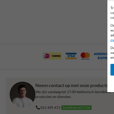
Tr
co
co
Oo
wa
ad
ov
Do
va
en
Neem contact op met onze productspec
We zijn vandaag tot 17.00 telefonisch bereikbaar v
producten en diensten.
011 495 473
bereikbaar tot 17.00