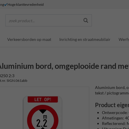
ing
Hoge klanttevredenheid
zoek product...
Verkeersborden op maat
Inrichting en straatmeubilair
Werfs
luminium bord, omgeplooide rand met 
B250 2:3
t.nr. SIGN.061abb
Aluminium bord, om
tekst / pictogrammen
Product eige
Ontwerpcode:
Afmetingen: 
Reflecterend: M
Uitvoering: D