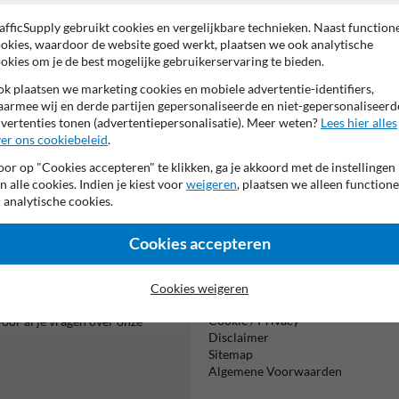
Pictogram: C29: 2.
afficSupply gebruikt cookies en vergelijkbare technieken. Naast function
Tekstvlak:
okies, waardoor de website goed werkt, plaatsen we ook analytische
Maximum doorrijho
okies om je de best mogelijke gebruikerservaring te bieden.
k plaatsen we marketing cookies en mobiele advertentie-identifiers,
armee wij en derde partijen gepersonaliseerde en niet-gepersonaliseerd
vertenties tonen (advertentiepersonalisatie). Meer weten?
Lees hier alles
er ons cookiebeleid
.
or op "Cookies accepteren" te klikken, ga je akkoord met de instellingen
n alle cookies. Indien je kiest voor
weigeren
, plaatsen we alleen functione
Vooruitbetal
 analytische cookies.
per bank
Cookies accepteren
Informatie
Cookies weigeren
ialist Matthias!
Product(en) retourneren
Cookie / Privacy
oor al je vragen over onze
Disclaimer
Sitemap
Algemene Voorwaarden