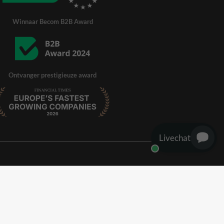
Winnaar Becom B2B Award
Ontvanger prestigieuze award
Livechat