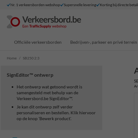
Nr. 1 verkeersborden webshop
Supersnelle levering
Korting bij directe betal
Officiële verkeersborden
Bedrijven-, parkeer en privé terrein
Home
SB250 2:3
A
SignEditor™ ontwerp
S
Ar
Het ontwerp wat getoond wordt is
samengesteld met behulp van de
Verkeersbord.be SignEditor™.
Je kan dit ontwerp zelf verder
personaliseren en bestellen. Klik hiervoor
op de knop 'Bewerk product'.