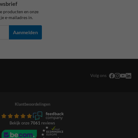
wsbrief
ze producten en onze
je e-mailadres in.
Aanmelden
Volg ons
Klantbeoordelingen
Bekijk onze
7061
reviews