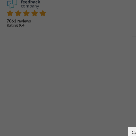
7061
reviews
Rating
9.4
C