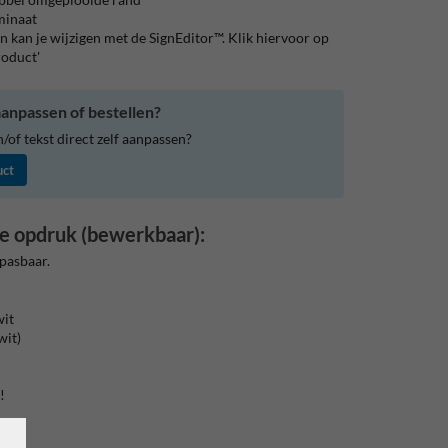
aminaat
 kan je wijzigen met de SignEditor™. Klik hiervoor op
roduct'
anpassen of bestellen?
of tekst direct zelf aanpassen?
uct
e opdruk (bewerkbaar):
pasbaar.
wit
wit)
!