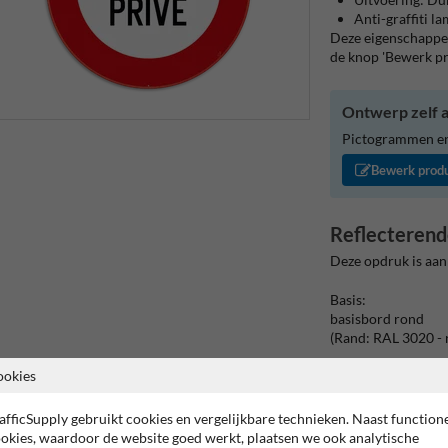
Anti-graffiti l
Deze eigenschappen
de knop 'Bewerk p
Ontwerp zelf a
Pictogrammen en/
Bewerk prod
Reflecterend
Deze opdruk is aan
Basis:
basisbord rond
(Rand: RAL 3020 - 
Tekstvlak:
ookies
DOMAINE PRIVE.
afficSupply gebruikt cookies en vergelijkbare technieken. Naast function
okies, waardoor de website goed werkt, plaatsen we ook analytische