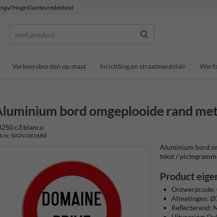
ing
Hoge klanttevredenheid
zoek product...
Verkeersborden op maat
Inrichting en straatmeubilair
Werfs
luminium bord omgeplooide rand met 
B250 c3 blanco
t.nr. SIGN.0d168d
Aluminium bord omg
tekst / pictogrammen
Product eige
Ontwerpcode:
Afmetingen: 
Reflecterend: M
Uitvoering: D