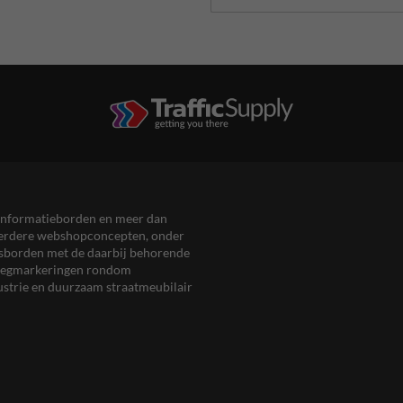
en informatieborden en meer dan
meerdere webshopconcepten, onder
eersborden met de daarbij behorende
, wegmarkeringen rondom
ustrie en duurzaam straatmeubilair