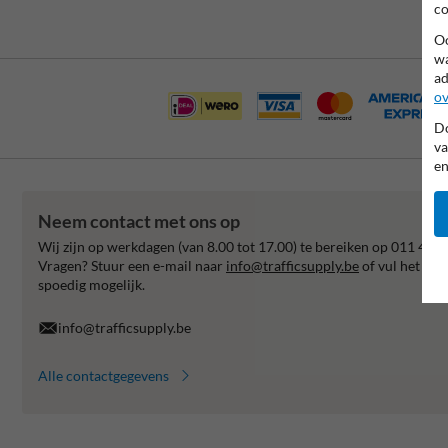
co
Oo
wa
ad
ov
Do
va
en
Neem contact met ons op
Wij zijn op werkdagen (van 8.00 tot 17.00) te bereiken op 011 495 
Vragen? Stuur een e-mail naar
info@trafficsupply.be
of vul het for
spoedig mogelijk.
info@trafficsupply.be
Alle contactgegevens