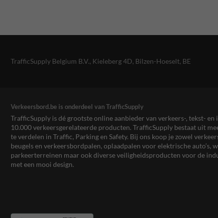
TrafficSupply Belgium B.V.,
Kieleberg 4D
,
Bilzen-Hoeselt, BE
Verkeersbord.be is onderdeel van TrafficSupply
TrafficSupply is dé grootste online aanbieder van verkeers-, tekst- 
10.000 verkeersgerelateerde producten. TrafficSupply bestaat uit 
te verdelen in Traffic, Parking en Safety. Bij ons koop je zowel verk
beugels en verkeersbordpalen, oplaadpalen voor elektrische auto’s
parkeerterreinen maar ook diverse veiligheidsproducten voor de ind
met een mooi design.