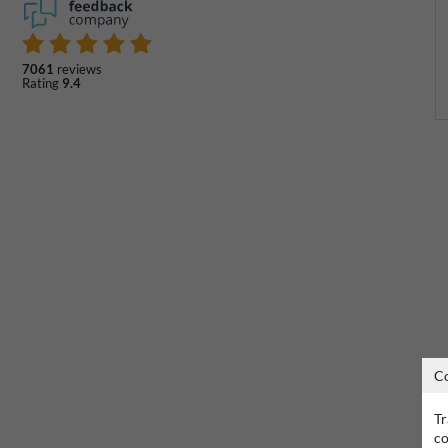
7061
reviews
Rating
9.4
C
Tr
co