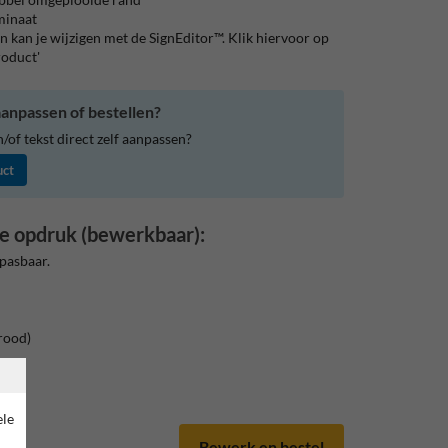
aminaat
 kan je wijzigen met de SignEditor™. Klik hiervoor op
roduct'
anpassen of bestellen?
of tekst direct zelf aanpassen?
uct
e opdruk (bewerkbaar):
pasbaar.
rood)
ele
Bewerk en bestel