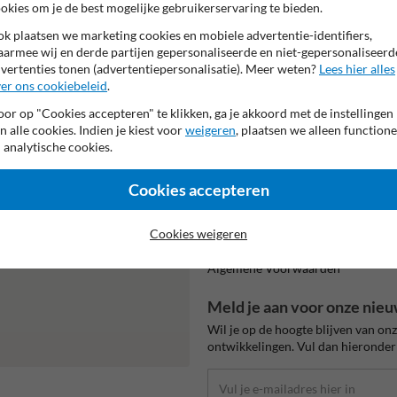
okies om je de best mogelijke gebruikerservaring te bieden.
k plaatsen we marketing cookies en mobiele advertentie-identifiers,
armee wij en derde partijen gepersonaliseerde en niet-gepersonaliseerd
vertenties tonen (advertentiepersonalisatie). Meer weten?
Lees hier alles
er ons cookiebeleid
.
Vooruitbetal
per bank
or op "Cookies accepteren" te klikken, ga je akkoord met de instellingen
n alle cookies. Indien je kiest voor
weigeren
, plaatsen we alleen functione
 analytische cookies.
Informatie
Cookies accepteren
Product(en) retourneren
Cookie / Privacy
473.
Cookies weigeren
Disclaimer
mulier in en we reageren zo
Sitemap
Algemene Voorwaarden
Meld je aan voor onze nieu
Wil je op de hoogte blijven van on
ontwikkelingen. Vul dan hieronder 