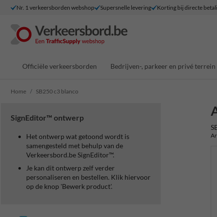
Nr. 1 verkeersborden webshop
Supersnelle levering
Korting bij directe betal
Officiële verkeersborden
Bedrijven-, parkeer en privé terrein
Home
SB250 c3 blanco
A
SignEditor™ ontwerp
S
Ar
Het ontwerp wat getoond wordt is
samengesteld met behulp van de
Verkeersbord.be SignEditor™.
Je kan dit ontwerp zelf verder
personaliseren en bestellen. Klik hiervoor
op de knop 'Bewerk product'.