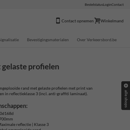
Bestelstatus
Login
Contact
Contact opnemen
Winkelmand
ignalisatie
Bevestigingsmaterialen
Over Verkeersbord.be
gelaste profielen
eplooide rand met gelaste profielen met print van
alle shops
 in reflectieklasse 3 (incl. anti-graffiti laminaat).
nschappen:
 0d168d
Ø700mm
aximale reflectie | Klasse 3
ubbel omgeplooide rand