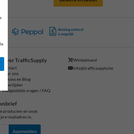
e
ing
Betaling achteraf
is mogelijk
le
Over TrafficSupply
Winkelmand
Contact
info@trafficsupply.be
Over ons
Nieuws en Blog
Levertijden
Veelgestelde vragen / FAQ
wsbrief
ze producten en onze
je e-mailadres in.
Aanmelden