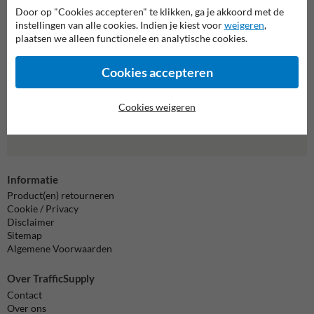
Neem contact met ons op
Door op "Cookies accepteren" te klikken, ga je akkoord met de
Wij zijn op werkdagen (van 8.00 tot 17.00) te bereiken op 011
instellingen van alle cookies. Indien je kiest voor
weigeren
,
495 473.
plaatsen we alleen functionele en analytische cookies.
Vragen? Stuur een e-mail naar
info@trafficsupply.be
of vul het
formulier in en we reageren zo spoedig mogelijk.
Cookies accepteren
info@trafficsupply.be
Cookies weigeren
Alle contactgegevens
Informatie
Product(en) retourneren
Cookie / Privacy
Disclaimer
Sitemap
Algemene Voorwaarden
Over TrafficSupply
Contact
Over ons