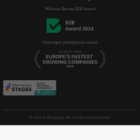
Winnaar Becom B2B Award
Ontvanger prestigieuze award
© 2026 TrafficSupply. Alle rechten voorbehouden.