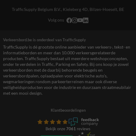
TrafficSupply Belgium B.V.,
Kieleberg 4D
,
Bilzen-Hoeselt, BE
Volg ons
Verkeersbord.be is onderdeel van TrafficSupply
TrafficSupply is dé grootste online aanbieder van verkeers-, tekst- en
informatieborden en meer dan 10.000 verkeersgerelateerde
producten. TrafficSupply bestaat uit meerdere webshopconcepten,
onder te verdelen in Traffic, Parking en Safety. Bij ons koop je zowel
verkeersborden met de daarbij behorende beugels en
verkeersbordpalen, oplaadpalen voor elektrische auto’s,
wegmarkeringen rondom parkeerterreinen maar ook diverse
veiligheidsproducten voor de industrie en duurzaam straatmeubilair
met een mooi design.
Klantbeoordelingen
Bekijk onze
7061
reviews