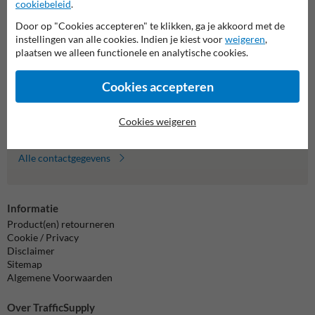
cookiebeleid
.
Door op "Cookies accepteren" te klikken, ga je akkoord met de
Neem contact met ons op
instellingen van alle cookies. Indien je kiest voor
weigeren
,
Wij zijn op werkdagen (van 8.00 tot 17.00) te bereiken op 011
plaatsen we alleen functionele en analytische cookies.
495 473.
Vragen? Stuur een e-mail naar
info@trafficsupply.be
of vul het
formulier in en we reageren zo spoedig mogelijk.
Cookies accepteren
info@trafficsupply.be
Cookies weigeren
Alle contactgegevens
Informatie
Product(en) retourneren
Cookie / Privacy
Disclaimer
Sitemap
Algemene Voorwaarden
Over TrafficSupply