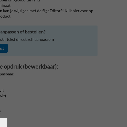
aminaat
 kan je wijzigen met de SignEditor™. Klik hiervoor op
roduct'
anpassen of bestellen?
of tekst direct zelf aanpassen?
uct
e opdruk (bewerkbaar):
pasbaar.
wit
wit)
!