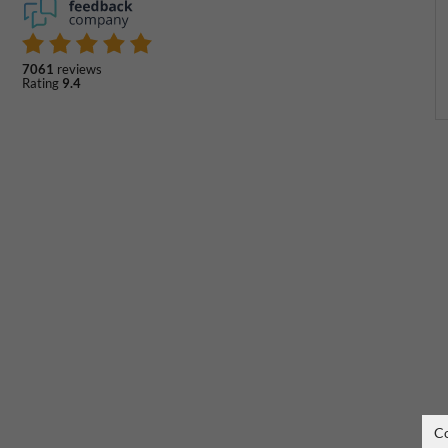
7061
reviews
Rating
9.4
C