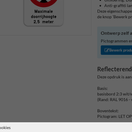
Anti-graffiti l
Deze eigenschappen
de knop 'Bewerk p
Ontwerp zelf a
Pictogrammen en/
Bewerk prod
Reflecterend
Deze opdruk is aan
Basis:
basisbord 2:3 wit/
(Rand: RAL 9016 - 
Boventekst:
Pictogram: LET OP
verkeersteken:
ookies