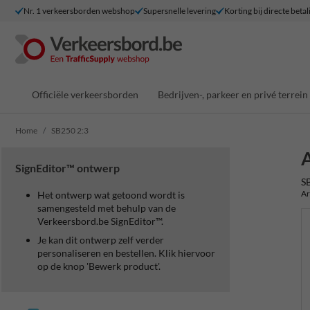
Nr. 1 verkeersborden webshop
Supersnelle levering
Korting bij directe betal
Officiële verkeersborden
Bedrijven-, parkeer en privé terrein
Home
SB250 2:3
A
SignEditor™ ontwerp
S
Ar
Het ontwerp wat getoond wordt is
samengesteld met behulp van de
Verkeersbord.be SignEditor™.
Je kan dit ontwerp zelf verder
personaliseren en bestellen. Klik hiervoor
op de knop 'Bewerk product'.