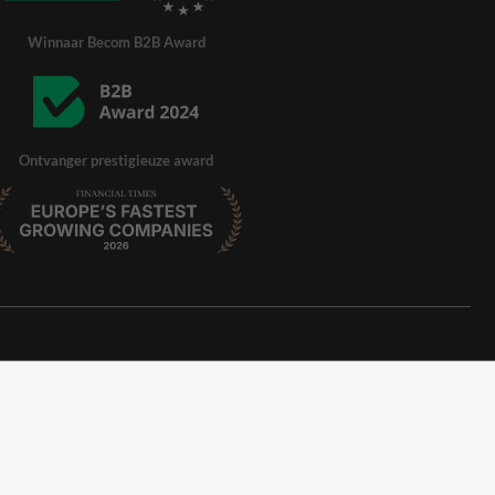
Winnaar Becom B2B Award
Ontvanger prestigieuze award