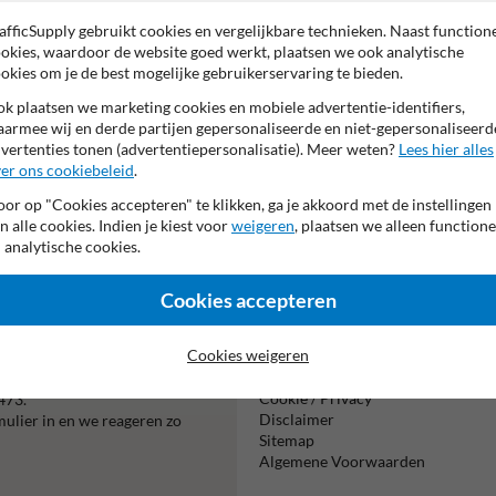
Pictogram: C29: 2
afficSupply gebruikt cookies en vergelijkbare technieken. Naast function
Tekstvlak:
okies, waardoor de website goed werkt, plaatsen we ook analytische
Maximale doorrijho
okies om je de best mogelijke gebruikerservaring te bieden.
k plaatsen we marketing cookies en mobiele advertentie-identifiers,
armee wij en derde partijen gepersonaliseerde en niet-gepersonaliseerd
vertenties tonen (advertentiepersonalisatie). Meer weten?
Lees hier alles
er ons cookiebeleid
.
or op "Cookies accepteren" te klikken, ga je akkoord met de instellingen
n alle cookies. Indien je kiest voor
weigeren
, plaatsen we alleen functione
Vooruitbetal
 analytische cookies.
per bank
Cookies accepteren
Informatie
Cookies weigeren
Product(en) retourneren
Cookie / Privacy
473.
Disclaimer
mulier in en we reageren zo
Sitemap
Algemene Voorwaarden