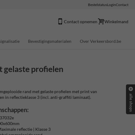
Bestelstatus
Login
Contact
Contact opnemen
Winkelmand
ignalisatie
Bevestigingsmaterialen
Over Verkeersbord.be
gelaste profielen
geplooide rand met gelaste profielen met print van
alle shops
 in reflectieklasse 3 (incl. anti-graffiti laminaat).
nschappen:
 37032e
400x600mm
aximale reflectie | Klasse 3
ubbel omgeplooide rand