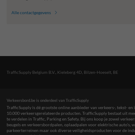
Alle contactgegevens
TrafficSupply Belgium B.V.,
Kieleberg 4D
,
Bilzen-Hoeselt, BE
Verkeersbord.be is onderdeel van TrafficSupply
TrafficSupply is dé grootste online aanbieder van verkeers-, tekst- 
10.000 verkeersgerelateerde producten. TrafficSupply bestaat uit 
te verdelen in Traffic, Parking en Safety. Bij ons koop je zowel verk
beugels en verkeersbordpalen, oplaadpalen voor elektrische auto’s
parkeerterreinen maar ook diverse veiligheidsproducten voor de ind