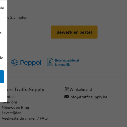
,50
ele
ogte 2,5 meter.
Bewerk en bestel
e
le
ing
Betaling achteraf
is mogelijk
Over TrafficSupply
Winkelmand
Contact
info@trafficsupply.be
Over ons
Nieuws en Blog
Levertijden
Veelgestelde vragen / FAQ