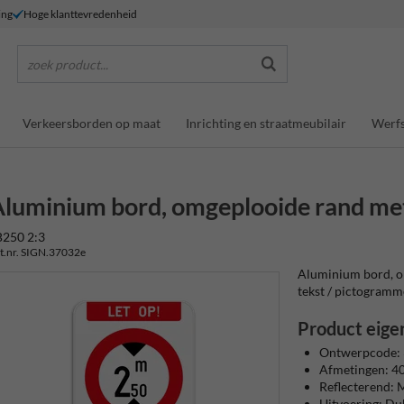
ing
Hoge klanttevredenheid
zoek product...
Verkeersborden op maat
Inrichting en straatmeubilair
Werfs
luminium bord, omgeplooide rand met 
B250 2:3
t.nr. SIGN.37032e
Aluminium bord, om
tekst / pictogrammen
Product eige
Ontwerpcode:
Afmetingen: 
Reflecterend: M
Uitvoering: D