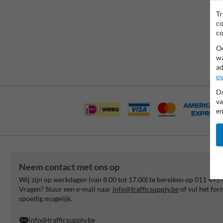
Tr
co
co
Oo
wa
ad
ov
Do
va
en
Neem contact met ons op
Wij zijn op werkdagen (van 8.00 tot 17.00) te bereiken op 011 495 
Vragen? Stuur een e-mail naar
info@trafficsupply.be
of vul het for
spoedig mogelijk.
info@trafficsupply.be