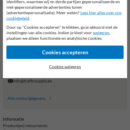
identifiers, waarmee wij en derde partijen gepersonaliseerde en
niet-gepersonaliseerde advertenties tonen
(advertentiepersonalisatie). Meer weten?
Lees hier alles over ons
cookiebeleid
.
Vooruitbetaling
Betaling achteraf
per bank
is mogelijk
Door op "Cookies accepteren" te klikken, ga je akkoord met de
instellingen van alle cookies. Indien je kiest voor
weigeren
,
plaatsen we alleen functionele en analytische cookies.
Neem contact met ons op
Wij zijn op werkdagen (van 8.00 tot 17.00) te bereiken op 011
Cookies accepteren
495 473.
Vragen? Stuur een e-mail naar
info@trafficsupply.be
of vul het
Cookies weigeren
formulier in en we reageren zo spoedig mogelijk.
info@trafficsupply.be
Alle contactgegevens
Informatie
Product(en) retourneren