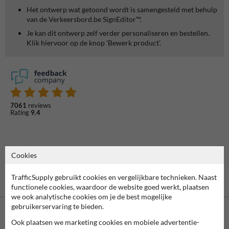
Het ontwerp wat getoond wordt is samengesteld met behulp
van de Verkeersbord.be SignEditor™.
Je kan dit ontwerp zelf verder personaliseren en bestellen.
Klik hiervoor op de knop 'Bewerk product'.
7061
reviews
Rating
9.4
Cookies
TrafficSupply gebruikt cookies en vergelijkbare technieken. Naast
functionele cookies, waardoor de website goed werkt, plaatsen
we ook analytische cookies om je de best mogelijke
gebruikerservaring te bieden.
Ook plaatsen we marketing cookies en mobiele advertentie-