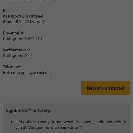
Basis:
basisbord 2:3 wit/geel
(Rand: RAL 9016 - wit)
Boventekst:
Pictogram: OPGELET!
verkeersteken:
Pictogram: A51
Tekstvlak:
Betreden op eigen risico !.
Bewerk en bestel
SignEditor™ ontwerp
Het ontwerp wat getoond wordt is samengesteld met behulp
van de Verkeersbord.be SignEditor™.