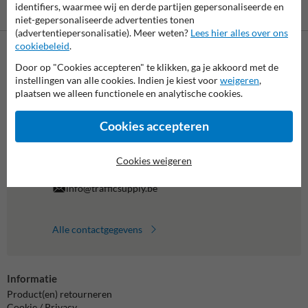
identifiers, waarmee wij en derde partijen gepersonaliseerde en
Vooruitbetaling
Betaling achteraf
per bank
is mogelijk
niet-gepersonaliseerde advertenties tonen
(advertentiepersonalisatie). Meer weten?
Lees hier alles over ons
cookiebeleid
.
Neem contact op met onze productspecialist
Door op "Cookies accepteren" te klikken, ga je akkoord met de
Matthias!
instellingen van alle cookies. Indien je kiest voor
weigeren
,
plaatsen we alleen functionele en analytische cookies.
We zijn vandaag tot 17.00 telefonisch bereikbaar voor
al je vragen over onze producten en diensten.
Cookies accepteren
011 495 473
bereikbaar tot 17.00
Cookies weigeren
Chat met ons
online
info@trafficsupply.be
Alle contactgegevens
Informatie
Product(en) retourneren
Cookie / Privacy