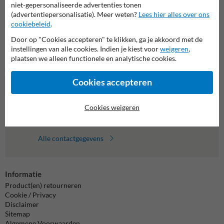
niet-gepersonaliseerde advertenties tonen
(advertentiepersonalisatie). Meer weten?
Lees hier alles over ons
Neem contact op met onze productspecialist
cookiebeleid
.
Matthias!
Door op "Cookies accepteren" te klikken, ga je akkoord met de
We zijn vandaag tot 17.00 telefonisch bereikbaar voor
instellingen van alle cookies. Indien je kiest voor
weigeren
,
al je vragen over onze producten en diensten.
plaatsen we alleen functionele en analytische cookies.
011 495 473
bereikbaar tot 17.00
Cookies accepteren
Chat met ons
online
Cookies weigeren
info@trafficsupply.be
Alle contactgegevens
Informatie
Product(en) retourneren
Cookie / Privacy
Disclaimer
Sitemap
Algemene Voorwaarden