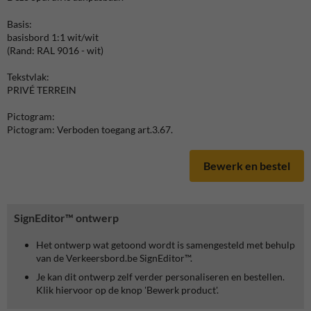
Basis:
basisbord 1:1 wit/wit
(Rand: RAL 9016 - wit)
Tekstvlak:
PRIVÉ TERREIN
Pictogram:
Pictogram: Verboden toegang art.3.67.
Bewerk en bestel
SignEditor™ ontwerp
Het ontwerp wat getoond wordt is samengesteld met behulp
van de Verkeersbord.be SignEditor™.
Je kan dit ontwerp zelf verder personaliseren en bestellen.
Klik hiervoor op de knop 'Bewerk product'.