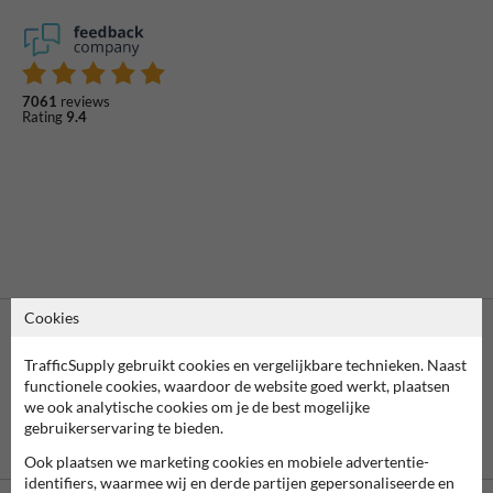
7061
reviews
Rating
9.4
Cookies
TrafficSupply gebruikt cookies en vergelijkbare technieken. Naast
functionele cookies, waardoor de website goed werkt, plaatsen
we ook analytische cookies om je de best mogelijke
gebruikerservaring te bieden.
Vooruitbetaling
Betaling achteraf
per bank
is mogelijk
Ook plaatsen we marketing cookies en mobiele advertentie-
identifiers, waarmee wij en derde partijen gepersonaliseerde en