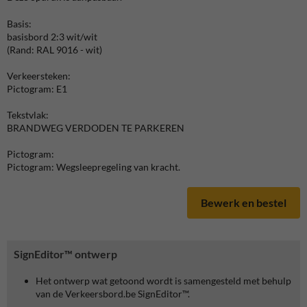
Basis:
basisbord 2:3 wit/wit
(Rand: RAL 9016 - wit)
Verkeersteken:
Pictogram: E1
Tekstvlak:
BRANDWEG VERDODEN TE PARKEREN
Pictogram:
Pictogram: Wegsleepregeling van kracht.
Bewerk en bestel
SignEditor™ ontwerp
Het ontwerp wat getoond wordt is samengesteld met behulp
van de Verkeersbord.be SignEditor™.