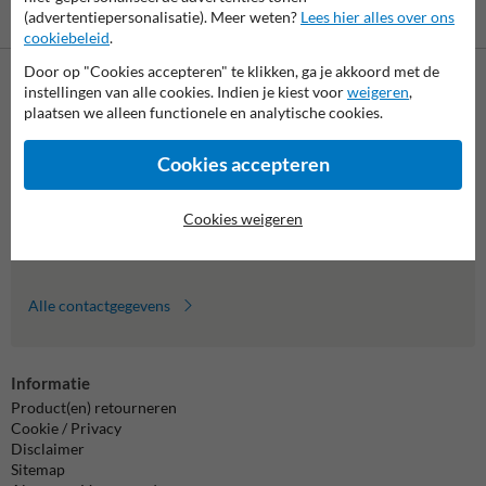
Vooruitbetaling
Betaling achteraf
(advertentiepersonalisatie). Meer weten?
Lees hier alles over ons
per bank
is mogelijk
cookiebeleid
.
Door op "Cookies accepteren" te klikken, ga je akkoord met de
instellingen van alle cookies. Indien je kiest voor
weigeren
,
Neem contact met ons op
plaatsen we alleen functionele en analytische cookies.
Wij zijn op werkdagen (van 8.00 tot 17.00) te bereiken op 011
495 473.
Cookies accepteren
Vragen? Stuur een e-mail naar
info@trafficsupply.be
of vul het
formulier in en we reageren zo spoedig mogelijk.
Cookies weigeren
info@trafficsupply.be
Alle contactgegevens
Informatie
Product(en) retourneren
Cookie / Privacy
Disclaimer
Sitemap