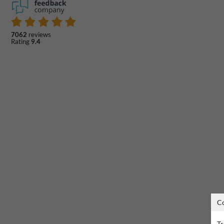
7062
reviews
Rating
9.4
C
Tr