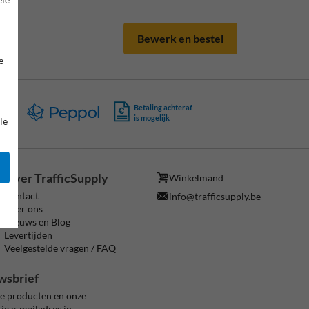
Bewerk en bestel
e
ing
Betaling achteraf
is mogelijk
le
Over TrafficSupply
Winkelmand
Contact
info@trafficsupply.be
Over ons
Nieuws en Blog
Levertijden
Veelgestelde vragen / FAQ
wsbrief
ze producten en onze
je e-mailadres in.