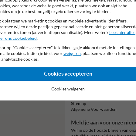
Bezoekers.
okies, waardoor de website goed werkt, plaatsen we ook analytische
okies om je de best mogelijke gebruikerservaring te bieden.
k plaatsen we marketing cookies en mobiele advertentie-identifiers,
armee wij en derde partijen gepersonaliseerde en niet-gepersonaliseerd
vertenties tonen (advertentiepersonalisatie). Meer weten?
Lees hier alles
er ons cookiebeleid
.
or op "Cookies accepteren" te klikken, ga je akkoord met de instellingen
Vooruitbetal
per bank
n alle cookies. Indien je kiest voor
weigeren
, plaatsen we alleen functione
 analytische cookies.
Cookies accepteren
Informatie
Product(en) retourneren
Cookies weigeren
Cookie / Privacy
473.
Disclaimer
mulier in en we reageren zo
Sitemap
Algemene Voorwaarden
Meld je aan voor onze nieu
Wil je op de hoogte blijven van on
ontwikkelingen. Vul dan hieronder 