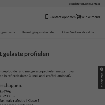
Bestelstatus
Login
Contact
Contact opnemen
Winkelmand
ignalisatie
Bevestigingsmaterialen
Over Verkeersbord.be
gelaste profielen
geplooide rand met gelaste profielen met print van
alle shops
 in reflectieklasse 3 (incl. anti-graffiti laminaat).
nschappen:
 8c9796
700x200mm
aximale reflectie | Klasse 3
ubbel omgeplooide rand