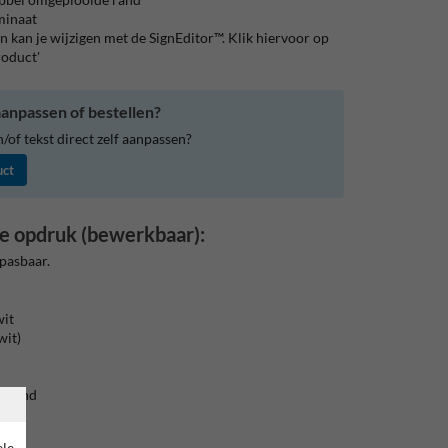
aminaat
 kan je wijzigen met de SignEditor™. Klik hiervoor op
roduct'
anpassen of bestellen?
of tekst direct zelf aanpassen?
uct
e opdruk (bewerkbaar):
pasbaar.
wit
wit)
e rand
ele