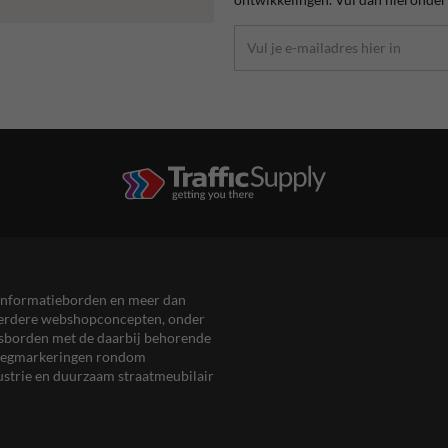
en informatieborden en meer dan
meerdere webshopconcepten, onder
eersborden met de daarbij behorende
, wegmarkeringen rondom
ustrie en duurzaam straatmeubilair