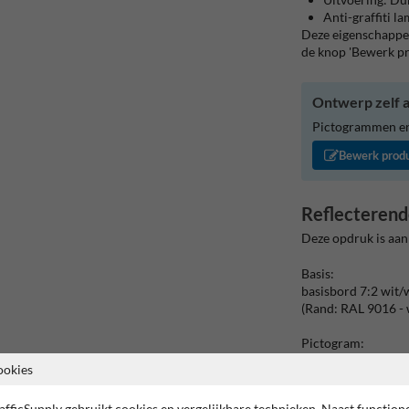
Anti-graffiti l
Deze eigenschappen
de knop 'Bewerk p
Ontwerp zelf a
Pictogrammen en/
Bewerk prod
Reflecterend
Deze opdruk is aan
Basis:
basisbord 7:2 wit/
(Rand: RAL 9016 - 
Pictogram:
Pictogram: E9 witt
ookies
Tekstvlak:
afficSupply gebruikt cookies en vergelijkbare technieken. Naast function