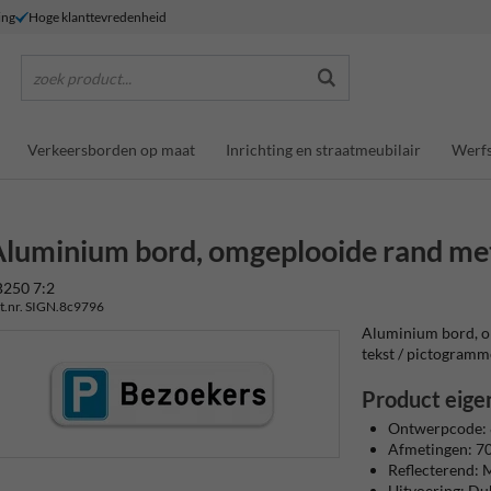
ing
Hoge klanttevredenheid
zoek product...
Verkeersborden op maat
Inrichting en straatmeubilair
Werfs
luminium bord, omgeplooide rand met 
B250 7:2
t.nr. SIGN.8c9796
Aluminium bord, om
tekst / pictogrammen
Product eige
Ontwerpcode:
Afmetingen: 
Reflecterend: M
Uitvoering: D