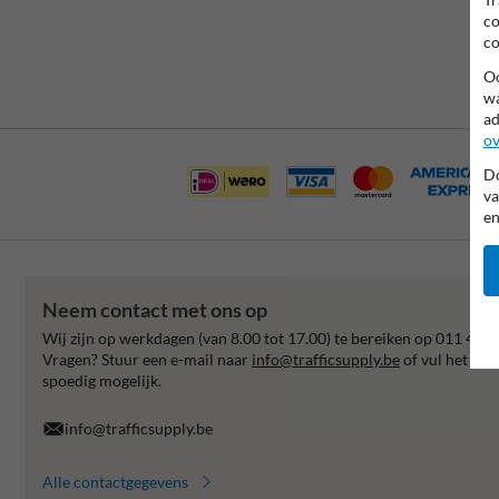
co
co
Oo
wa
ad
ov
Do
va
en
Neem contact met ons op
Wij zijn op werkdagen (van 8.00 tot 17.00) te bereiken op 011 495 
Vragen? Stuur een e-mail naar
info@trafficsupply.be
of vul het for
spoedig mogelijk.
info@trafficsupply.be
Alle contactgegevens