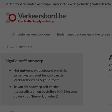
Nr. 1 verkeersborden webshop
Supersnelle levering
Korting bij directe betal
Officiële verkeersborden
Bedrijven-, parkeer en privé terrein
Home
SB250 7:2
A
SignEditor™ ontwerp
S
Ar
Het ontwerp wat getoond wordt is
samengesteld met behulp van de
Verkeersbord.be SignEditor™.
Je kan dit ontwerp zelf verder
personaliseren en bestellen. Klik hiervoor
op de knop 'Bewerk product'.