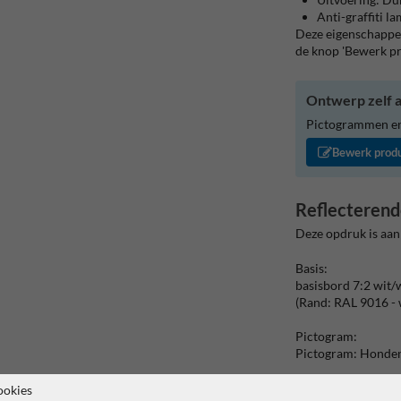
Anti-graffiti l
Deze eigenschappen
de knop 'Bewerk p
Ontwerp zelf a
Pictogrammen en/
Bewerk prod
Reflecterend
Deze opdruk is aan
Basis:
basisbord 7:2 wit/
(Rand: RAL 9016 - 
Pictogram:
Pictogram: Honden
Pictogram:
ookies