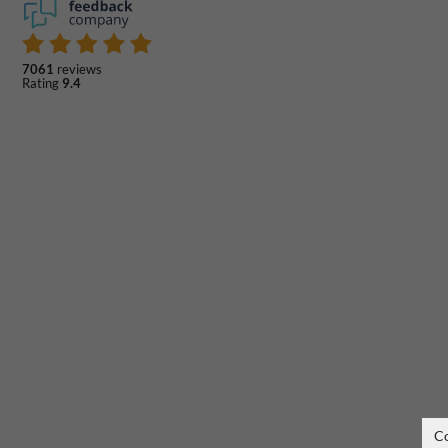
7061
reviews
Rating
9.4
C