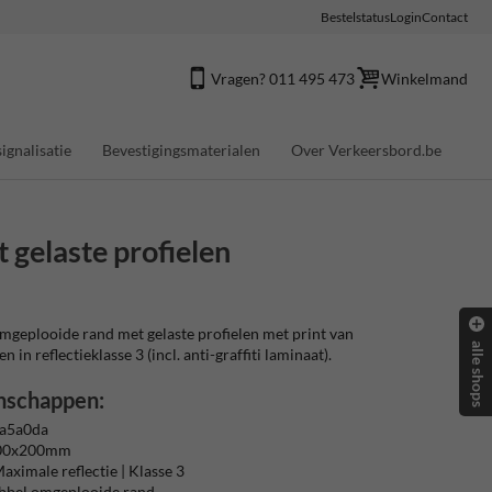
Bestelstatus
Login
Contact
Vragen? 011 495 473
Winkelmand
ignalisatie
Bevestigingsmaterialen
Over Verkeersbord.be
gelaste profielen
geplooide rand met gelaste profielen met print van
alle shops
 in reflectieklasse 3 (incl. anti-graffiti laminaat).
nschappen:
 a5a0da
700x200mm
aximale reflectie | Klasse 3
ubbel omgeplooide rand