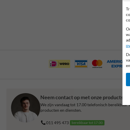
Tr
co
co
Oo
wa
ad
ov
Do
va
en
Neem contact op met onze productspec
We zijn vandaag tot 17.00 telefonisch bereikbaar v
producten en diensten.
011 495 473
bereikbaar tot 17.00