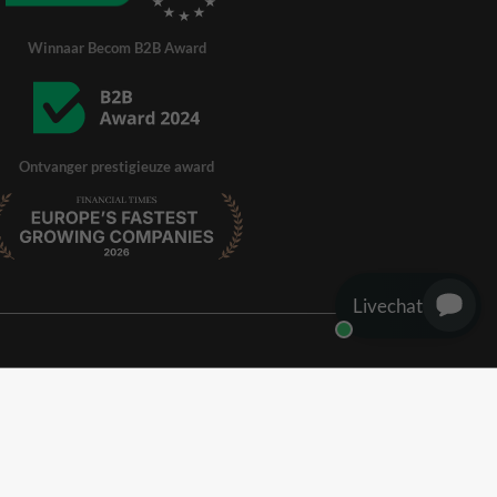
Winnaar Becom B2B Award
Ontvanger prestigieuze award
Livechat