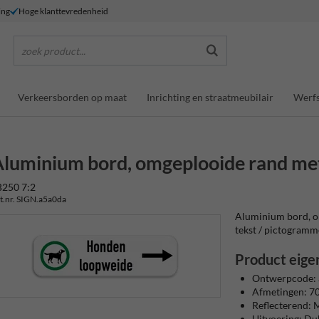
ing
Hoge klanttevredenheid
zoek product...
Verkeersborden op maat
Inrichting en straatmeubilair
Werfs
luminium bord, omgeplooide rand met 
B250 7:2
t.nr. SIGN.a5a0da
Aluminium bord, om
tekst / pictogrammen
Product eige
Ontwerpcode:
Afmetingen: 
Reflecterend: M
Uitvoering: D