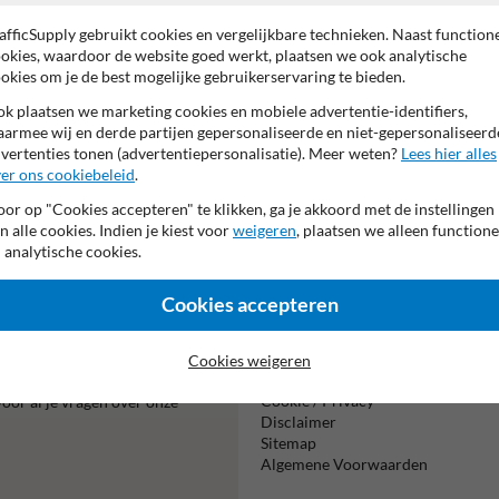
Pictogram: Lang re
afficSupply gebruikt cookies en vergelijkbare technieken. Naast function
Tekstvlak:
okies, waardoor de website goed werkt, plaatsen we ook analytische
Honden loopweide
okies om je de best mogelijke gebruikerservaring te bieden.
k plaatsen we marketing cookies en mobiele advertentie-identifiers,
armee wij en derde partijen gepersonaliseerde en niet-gepersonaliseerd
vertenties tonen (advertentiepersonalisatie). Meer weten?
Lees hier alles
er ons cookiebeleid
.
or op "Cookies accepteren" te klikken, ga je akkoord met de instellingen
n alle cookies. Indien je kiest voor
weigeren
, plaatsen we alleen functione
Vooruitbetal
 analytische cookies.
per bank
Cookies accepteren
Informatie
Cookies weigeren
ialist Matthias!
Product(en) retourneren
Cookie / Privacy
oor al je vragen over onze
Disclaimer
Sitemap
Algemene Voorwaarden