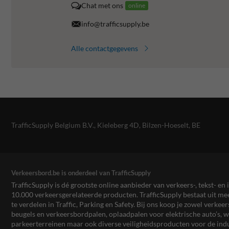
Chat met ons
online
info@trafficsupply.be
Alle contactgegevens
TrafficSupply Belgium B.V.,
Kieleberg 4D
,
Bilzen-Hoeselt, BE
Verkeersbord.be is onderdeel van TrafficSupply
TrafficSupply is dé grootste online aanbieder van verkeers-, tekst- 
10.000 verkeersgerelateerde producten. TrafficSupply bestaat uit 
te verdelen in Traffic, Parking en Safety. Bij ons koop je zowel verk
beugels en verkeersbordpalen, oplaadpalen voor elektrische auto’s
parkeerterreinen maar ook diverse veiligheidsproducten voor de ind