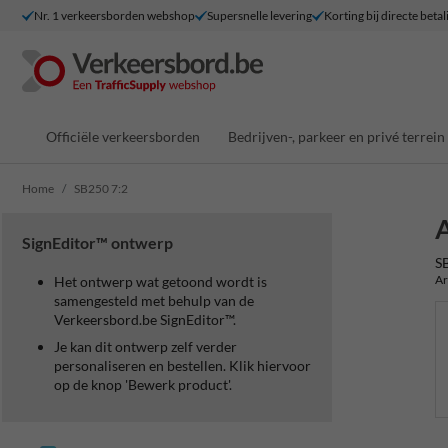
Nr. 1 verkeersborden webshop
Supersnelle levering
Korting bij directe betal
Officiële verkeersborden
Bedrijven-, parkeer en privé terrein
Home
SB250 7:2
A
SignEditor™ ontwerp
S
Ar
Het ontwerp wat getoond wordt is
samengesteld met behulp van de
Verkeersbord.be SignEditor™.
Je kan dit ontwerp zelf verder
personaliseren en bestellen. Klik hiervoor
op de knop 'Bewerk product'.