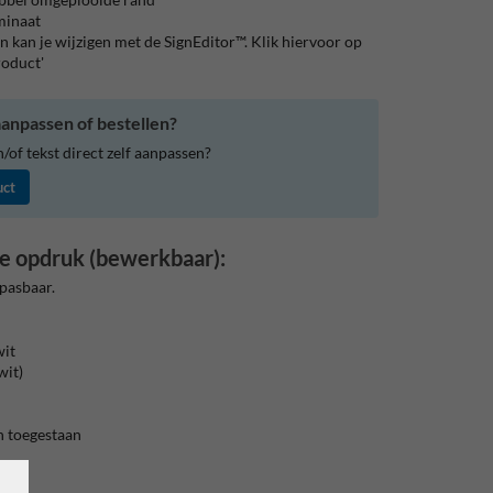
aminaat
 kan je wijzigen met de SignEditor™. Klik hiervoor op
roduct'
anpassen of bestellen?
of tekst direct zelf aanpassen?
uct
e opdruk (bewerkbaar):
pasbaar.
wit
wit)
 toegestaan