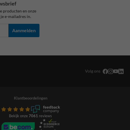
wsbrief
ze producten en onze
je e-mailadres in.
Aanmelden
Volg ons
Klantbeoordelingen
Bekijk onze
7061
reviews