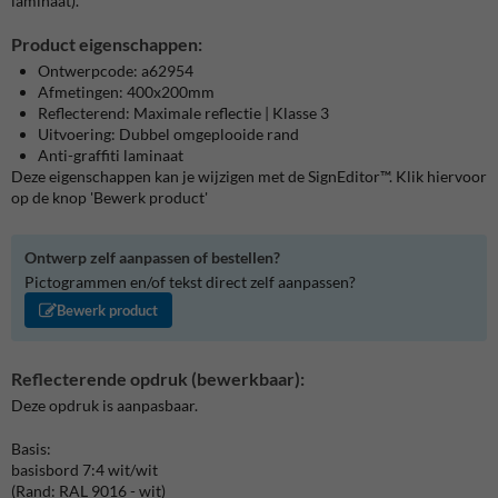
laminaat).
Product eigenschappen:
Ontwerpcode: a62954
Afmetingen: 400x200mm
Reflecterend: Maximale reflectie | Klasse 3
Uitvoering: Dubbel omgeplooide rand
Anti-graffiti laminaat
Deze eigenschappen kan je wijzigen met de SignEditor™. Klik hiervoor
op de knop 'Bewerk product'
Ontwerp zelf aanpassen of bestellen?
Pictogrammen en/of tekst direct zelf aanpassen?
Bewerk product
Reflecterende opdruk (bewerkbaar):
Deze opdruk is aanpasbaar.
Basis:
basisbord 7:4 wit/wit
(Rand: RAL 9016 - wit)