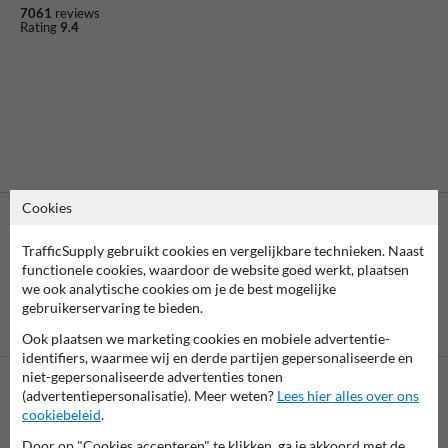
7061
reviews
Rating
9.4
Cookies
TrafficSupply gebruikt cookies en vergelijkbare technieken. Naast
functionele cookies, waardoor de website goed werkt, plaatsen
we ook analytische cookies om je de best mogelijke
gebruikerservaring te bieden.
Vooruitbetaling
Betaling achteraf
per bank
is mogelijk
Ook plaatsen we marketing cookies en mobiele advertentie-
identifiers, waarmee wij en derde partijen gepersonaliseerde en
niet-gepersonaliseerde advertenties tonen
(advertentiepersonalisatie). Meer weten?
Lees hier alles over ons
Neem contact met ons op
cookiebeleid
.
Wij zijn op werkdagen (van 8.00 tot 17.00) te bereiken op 011
Door op "Cookies accepteren" te klikken, ga je akkoord met de