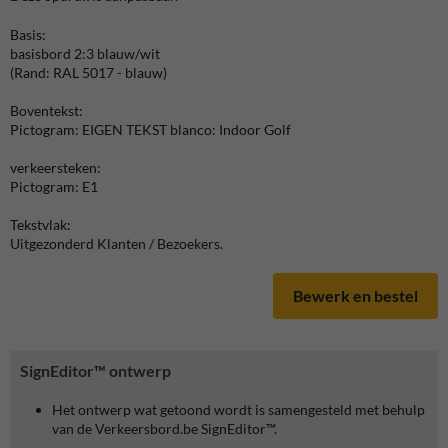
Basis:
basisbord 2:3 blauw/wit
(Rand: RAL 5017 - blauw)
Boventekst:
Pictogram: EIGEN TEKST blanco: Indoor Golf
verkeersteken:
Pictogram: E1
Tekstvlak:
Uitgezonderd Klanten / Bezoekers.
Bewerk en bestel
SignEditor™ ontwerp
Het ontwerp wat getoond wordt is samengesteld met behulp
van de Verkeersbord.be SignEditor™.