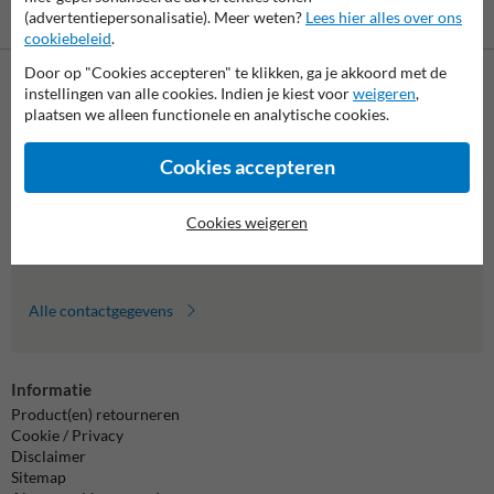
Vooruitbetaling
Betaling achteraf
(advertentiepersonalisatie). Meer weten?
Lees hier alles over ons
per bank
is mogelijk
cookiebeleid
.
Door op "Cookies accepteren" te klikken, ga je akkoord met de
instellingen van alle cookies. Indien je kiest voor
weigeren
,
Neem contact met ons op
plaatsen we alleen functionele en analytische cookies.
Wij zijn op werkdagen (van 8.00 tot 17.00) te bereiken op 011
495 473.
Cookies accepteren
Vragen? Stuur een e-mail naar
info@trafficsupply.be
of vul het
formulier in en we reageren zo spoedig mogelijk.
Cookies weigeren
info@trafficsupply.be
Alle contactgegevens
Informatie
Product(en) retourneren
Cookie / Privacy
Disclaimer
Sitemap