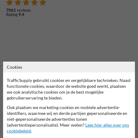
7061
reviews
Rating
9.4
Cookies
TrafficSupply gebruikt cookies en vergelijkbare technieken. Naast
functionele cookies, waardoor de website goed werkt, plaatsen
we ook analytische cookies om je de best mogelijke
gebruikerservaring te bieden.
Vooruitbetaling
Betaling achteraf
Ook plaatsen we marketing cookies en mobiele advertentie-
per bank
is mogelijk
identifiers, waarmee wij en derde partijen gepersonaliseerde en
niet-gepersonaliseerde advertenties tonen
(advertentiepersonalisatie). Meer weten?
Lees hier alles over ons
cookiebeleid
.
Neem contact met ons op