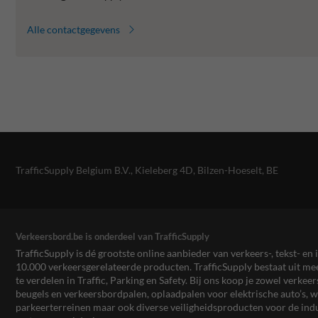
Alle contactgegevens
TrafficSupply Belgium B.V.,
Kieleberg 4D
,
Bilzen-Hoeselt, BE
Verkeersbord.be is onderdeel van TrafficSupply
TrafficSupply is dé grootste online aanbieder van verkeers-, tekst- 
10.000 verkeersgerelateerde producten. TrafficSupply bestaat uit 
te verdelen in Traffic, Parking en Safety. Bij ons koop je zowel verk
beugels en verkeersbordpalen, oplaadpalen voor elektrische auto’s
parkeerterreinen maar ook diverse veiligheidsproducten voor de ind