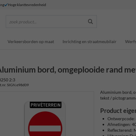
ing
Hoge klanttevredenheid
zoek product...
Verkeersborden op maat
Inrichting en straatmeubilair
Werfs
luminium bord, omgeplooide rand met 
B250 2:3
t.nr. SIGN.e98d09
Aluminium bord, om
tekst / pictogrammen
Product eige
Ontwerpcode:
Afmetingen: 
Reflecterend: M
Uitvoering: D