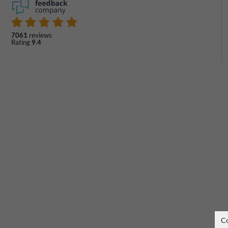
7061
reviews
Rating
9.4
C