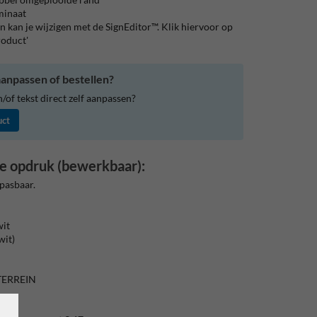
aminaat
 kan je wijzigen met de SignEditor™. Klik hiervoor op
roduct'
anpassen of bestellen?
of tekst direct zelf aanpassen?
uct
e opdruk (bewerkbaar):
pasbaar.
wit
wit)
TERREIN