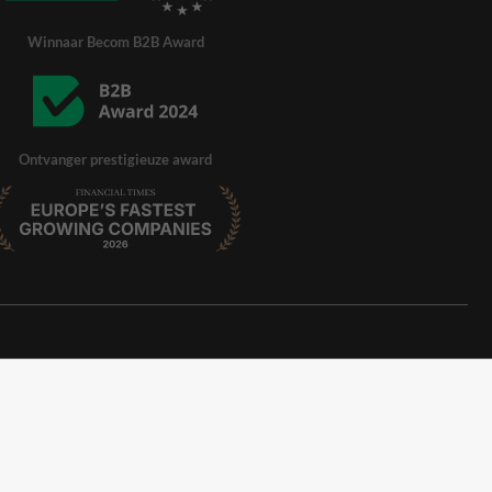
Winnaar Becom B2B Award
Ontvanger prestigieuze award