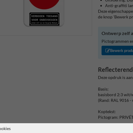
Anti-graffiti l
Deze eigenschappen
de knop 'Bewerk p
Ontwerp zelf a
Pictogrammen en/
Bewerk prod
Reflecterend
Deze opdruk is aan
Basis:
basisbord 2:3 wit/
(Rand: RAL 9016 - 
Koptekst:
Pictogram: PRIVÉ
Ondertekst:
ookies