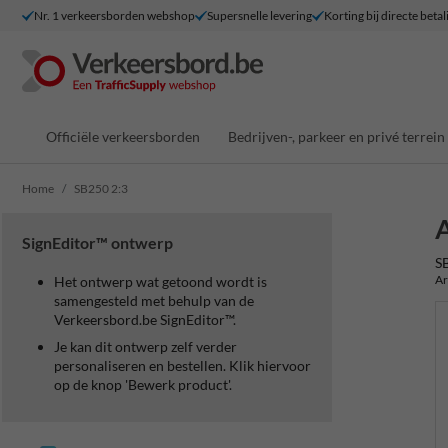
Nr. 1 verkeersborden webshop
Supersnelle levering
Korting bij directe betal
Officiële verkeersborden
Bedrijven-, parkeer en privé terrein
Home
SB250 2:3
A
SignEditor™ ontwerp
S
Ar
Het ontwerp wat getoond wordt is
samengesteld met behulp van de
Verkeersbord.be SignEditor™.
Je kan dit ontwerp zelf verder
personaliseren en bestellen. Klik hiervoor
op de knop 'Bewerk product'.