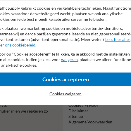
Pictogram: Verbod
afficSupply gebruikt cookies en vergelijkbare technieken. Naast function
Verkeersteken:
okies, waardoor de website goed werkt, plaatsen we ook analytische
Pictogram: C01.
okies om je de best mogelijke gebruikerservaring te bieden.
k plaatsen we marketing cookies en mobiele advertentie-identifiers,
armee wij en derde partijen gepersonaliseerde en niet-gepersonaliseerd
vertenties tonen (advertentiepersonalisatie). Meer weten?
Lees hier alles
er ons cookiebeleid
.
or op "Cookies accepteren" te klikken, ga je akkoord met de instellingen
n alle cookies. Indien je kiest voor
weigeren
, plaatsen we alleen functione
Vooruitbetal
 analytische cookies.
per bank
Cookies accepteren
Informatie
Cookies weigeren
Product(en) retourneren
Cookie / Privacy
473.
Disclaimer
mulier in en we reageren zo
Sitemap
Algemene Voorwaarden