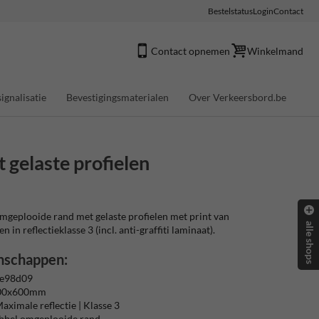
Bestelstatus
Login
Contact
Contact opnemen
Winkelmand
ignalisatie
Bevestigingsmaterialen
Over Verkeersbord.be
gelaste profielen
geplooide rand met gelaste profielen met print van
alle shops
 in reflectieklasse 3 (incl. anti-graffiti laminaat).
nschappen:
 e98d09
400x600mm
aximale reflectie | Klasse 3
ubbel omgeplooide rand