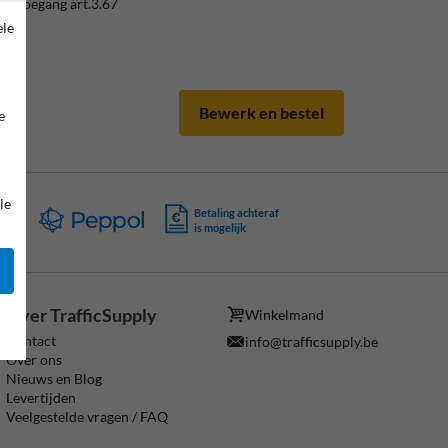
en toegang art.3.67
ele
Bewerk en bestel
e
le
ing
Betaling achteraf
is mogelijk
Over TrafficSupply
Winkelmand
Contact
info@trafficsupply.be
Over ons
Nieuws en Blog
Levertijden
Veelgestelde vragen / FAQ