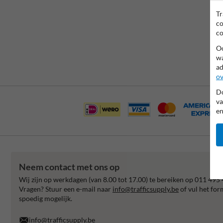
Tr
co
co
Oo
wa
ad
ov
Do
va
en
Neem contact met ons op
Wij zijn op werkdagen (van 8.00 tot 17.00) te bereiken op 011 495 
Vragen? Stuur een e-mail naar
info@trafficsupply.be
of vul het for
spoedig mogelijk.
info@trafficsupply.be