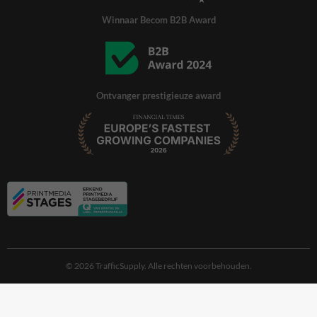
Winnaar Becom B2B Award
Ontvanger prestigieuze award
© 2026 TrafficSupply. Alle rechten voorbehouden.