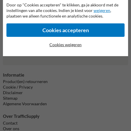
Neem contact met ons op
Door op "Cookies accepteren" te klikken, ga je akkoord met de
Wij zijn op werkdagen (van 8.00 tot 17.00) te bereiken op 011
instellingen van alle cookies. Indien je kiest voor
weigeren
,
495 473.
plaatsen we alleen functionele en analytische cookies.
Vragen? Stuur een e-mail naar
info@trafficsupply.be
of vul het
formulier in en we reageren zo spoedig mogelijk.
Cookies accepteren
info@trafficsupply.be
Cookies weigeren
Alle contactgegevens
Informatie
Product(en) retourneren
Cookie / Privacy
Disclaimer
Sitemap
Algemene Voorwaarden
Over TrafficSupply
Contact
Over ons