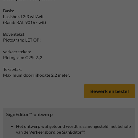
Basis:
basisbord 2:3 wit/wit
(Rand: RAL 9016 - wit)
Boventekst:
Pictogram: LET OP!
verkeersteken:
Pictogram: C29: 2.,2
Tekstvlak:
Maximum doorrijhoogte 2,2 meter.
Bewerk en bestel
SignEditor™ ontwerp
Het ontwerp wat getoond wordt is samengesteld met behulp
van de Verkeersbord.be SignEditor™.