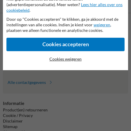
Vooruitbetaling
Betaling achteraf
(advertentiepersonalisatie). Meer weten?
Lees hier alles over ons
per bank
is mogelijk
cookiebeleid
.
Door op "Cookies accepteren" te klikken, ga je akkoord met de
instellingen van alle cookies. Indien je kiest voor
weigeren
,
Neem contact met ons op
plaatsen we alleen functionele en analytische cookies.
Wij zijn op werkdagen (van 8.00 tot 17.00) te bereiken op 011
495 473.
Cookies accepteren
Vragen? Stuur een e-mail naar
info@trafficsupply.be
of vul het
formulier in en we reageren zo spoedig mogelijk.
Cookies weigeren
info@trafficsupply.be
Alle contactgegevens
Informatie
Product(en) retourneren
Cookie / Privacy
Disclaimer
Sitemap