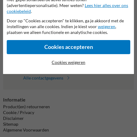
(advertentiepersonalisatie). Meer weten?
Lees hier alles over ons
Neem contact op met onze productspecialist
Matthias!
cookiebeleid
.
We zijn vandaag tot 17.00 telefonisch bereikbaar voor
Door op "Cookies accepteren" te klikken, ga je akkoord met de
al je vragen over onze producten en diensten.
instellingen van alle cookies. Indien je kiest voor
weigeren
,
plaatsen we alleen functionele en analytische cookies.
011 495 473
bereikbaar tot 17.00
Cookies accepteren
Chat met ons
online
info@trafficsupply.be
Cookies weigeren
Alle contactgegevens
Informatie
Product(en) retourneren
Cookie / Privacy
Disclaimer
Sitemap
Algemene Voorwaarden