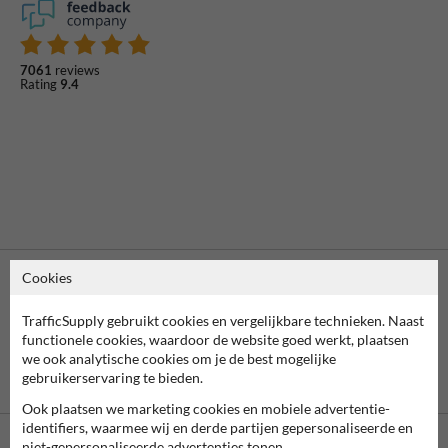
7061
reviews
Rating
9.4
Cookies
TrafficSupply gebruikt cookies en vergelijkbare technieken. Naast
functionele cookies, waardoor de website goed werkt, plaatsen
we ook analytische cookies om je de best mogelijke
gebruikerservaring te bieden.
Vooruitbetaling
Betaling achteraf
per bank
is mogelijk
Ook plaatsen we marketing cookies en mobiele advertentie-
identifiers, waarmee wij en derde partijen gepersonaliseerde en
niet-gepersonaliseerde advertenties tonen