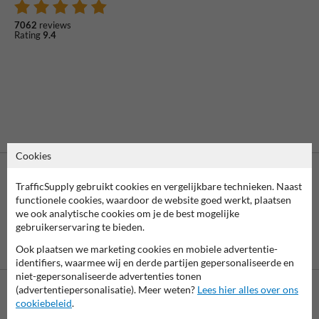
7062
reviews
Rating
9.4
Cookies
TrafficSupply gebruikt cookies en vergelijkbare technieken. Naast
functionele cookies, waardoor de website goed werkt, plaatsen
we ook analytische cookies om je de best mogelijke
gebruikerservaring te bieden.
Vooruitbetaling
Betaling achteraf
Ook plaatsen we marketing cookies en mobiele advertentie-
per bank
is mogelijk
identifiers, waarmee wij en derde partijen gepersonaliseerde en
niet-gepersonaliseerde advertenties tonen
(advertentiepersonalisatie). Meer weten?
Lees hier alles over ons
cookiebeleid
.
Neem contact met ons op