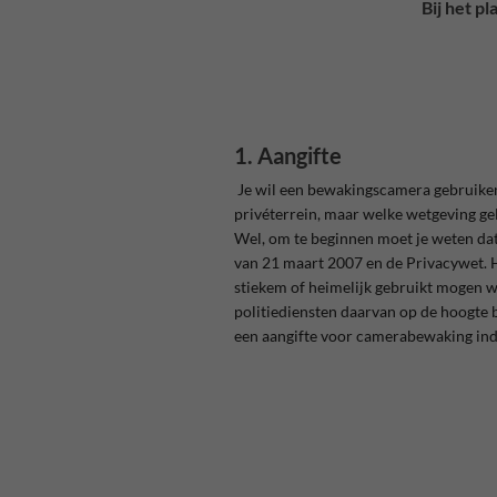
Bij het p
1. Aangifte
Je wil
een bewakingscamera gebruiken 
privéterrein, maar welke wetgeving g
Wel, om te beginnen moet je weten da
van 21 maart 2007 en de Privacywet. 
stiekem of heimelijk gebruikt mogen
politiediensten daarvan op de hoogte
een aangifte voor camerabewaking ind