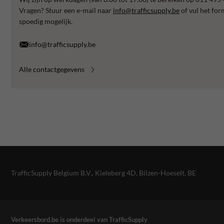
Vragen? Stuur een e-mail naar
info@trafficsupply.be
of vul het for
spoedig mogelijk.
info@trafficsupply.be
Alle contactgegevens
TrafficSupply Belgium B.V.,
Kieleberg 4D
,
Bilzen-Hoeselt, BE
Verkeersbord.be is onderdeel van TrafficSupply