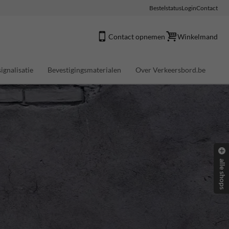
Bestelstatus
Login
Contact
Contact opnemen
Winkelmand
ignalisatie
Bevestigingsmaterialen
Over Verkeersbord.be
alle shops