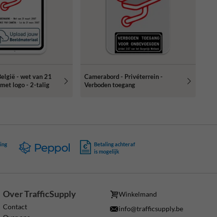
elgië - wet van 21
Camerabord - Privéterrein -
met logo - 2-talig
Verboden toegang
ing
Betaling achteraf
is mogelijk
Over TrafficSupply
Winkelmand
Contact
info@trafficsupply.be