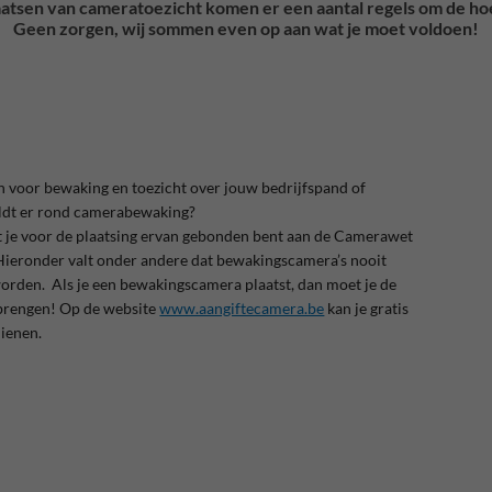
laatsen van cameratoezicht komen er een aantal regels om de ho
Geen zorgen, wij sommen even op aan wat je moet voldoen!
voor bewaking en toezicht over jouw bedrijfspand of
eldt er rond camerabewaking?
t je
voor de plaatsing ervan gebonden bent aan de Camerawet
Hieronder valt onder andere dat bewakingscamera’s nooit
 worden.
Als je een bewakingscamera plaatst, dan moet je de
 brengen! Op de website
www.aangiftecamera.be
kan je gratis
ienen.