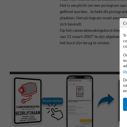
Het is verplicht om een pictogram aan 
gefilmd worden. Je hebt dit pictogram 
plaatsen.
Het pictogram moet aangebra
C
zich bevindt.
Op het camerabewakingsbord dient te
Tr
van 21 maart 2007' te zijn afgebeeld.
co
het bord zijn terug te vinden.
co
Oo
wa
ad
ov
Do
va
en