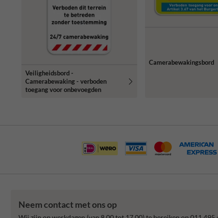
Camerabewakingsbord
Veiligheidsbord -
Camerabewaking - verboden
toegang voor onbevoegden
Neem contact met ons op
Wij zijn op werkdagen (van 8.00 tot 17.00) te bereiken op 011 495 