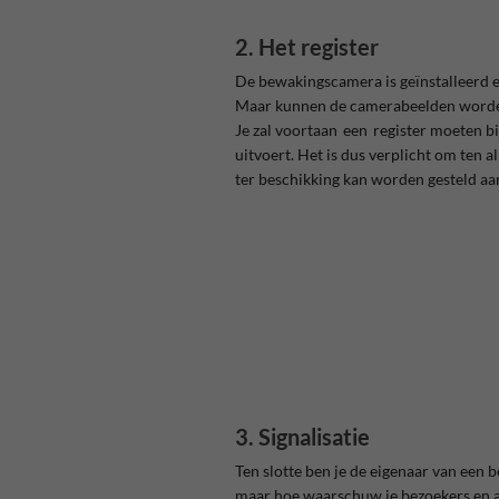
2. Het register
De bewakingscamera is geïnstalleerd en
Maar kunnen de camerabeelden word
Je zal voortaan een
register moeten bi
uitvoert. Het is dus verplicht om ten 
ter beschikking kan worden gesteld aa
3. Signalisatie
Ten slotte ben je de eigenaar van een
maar hoe waarschuw je bezoekers en 