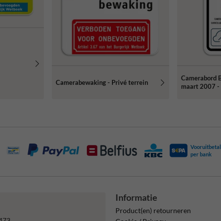
Camerabord B
Camerabewaking - Privé terrein
maart 2007 - 
Vooruitbetal
per bank
Informatie
Product(en) retourneren
473.