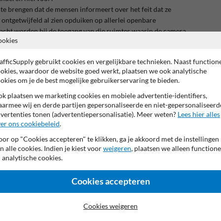
te brengen dat de mensen informeert over het feit dat ze
ontgetwijfeld al zien opduiken op allerlei openbare
cht worden bij de toegang van die ruimtes waarin de camera
ookies
n minste het cameralogo en de tekst 'Camerabewaking, Wet
afficSupply gebruikt cookies en vergelijkbare technieken. Naast function
 Ook moeten de contactgegevens van de verantwoordelijke op
okies, waardoor de website goed werkt, plaatsen we ook analytische
okies om je de best mogelijke gebruikerservaring te bieden.
k plaatsen we marketing cookies en mobiele advertentie-identifiers,
armee wij en derde partijen gepersonaliseerde en niet-gepersonaliseerd
vertenties tonen (advertentiepersonalisatie). Meer weten?
Lees hier alles
er ons cookiebeleid
.
or op "Cookies accepteren" te klikken, ga je akkoord met de instellingen
Me
n alle cookies. Indien je kiest voor
weigeren
, plaatsen we alleen functione
 analytische cookies.
conf
Cookies accepteren
Cookies weigeren