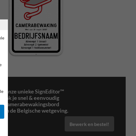
ele
e
t onze unieke SignEditor™
le
maak je snel & eenvoudig
je camerabewakingsbord
orm de Belgische wetgeving.
Bewerk en bestel!