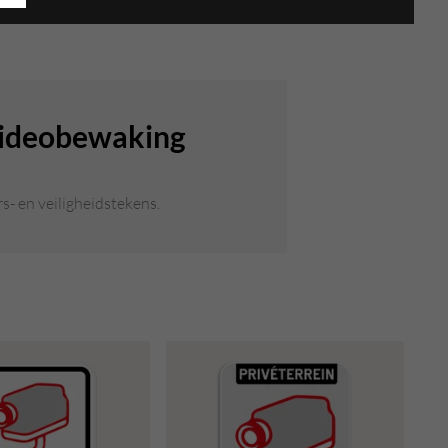
 videobewaking
- en veiligheidstekens.