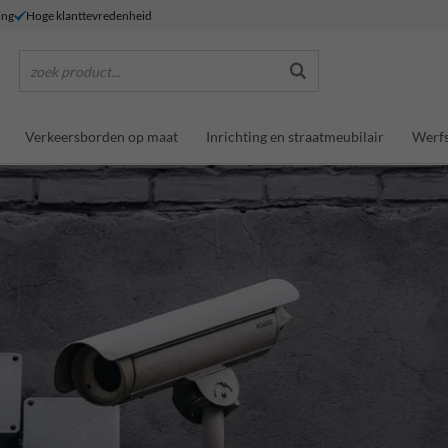
ing
Hoge klanttevredenheid
zoek product...
Verkeersborden op maat
Inrichting en straatmeubilair
Werfs