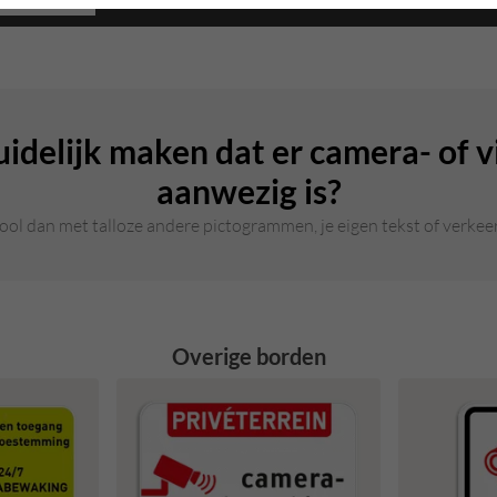
duidelijk maken dat er camera- of
aanwezig is?
l dan met talloze andere pictogrammen, je eigen tekst of verkeers
Overige borden