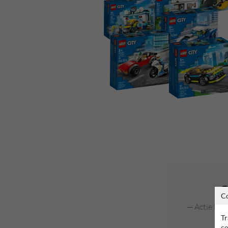
O
C
Actie loo
Tr
co