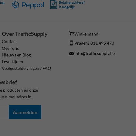
ing
Betaling achteraf
is mogelijk
Over TrafficSupply
Winkelmand
Contact
Vragen? 011 495 473
Over ons
info@trafficsupply.be
Nieuws en Blog
Levertijden
Veelgestelde vragen / FAQ
wsbrief
ze producten en onze
je e-mailadres in.
Aanmelden