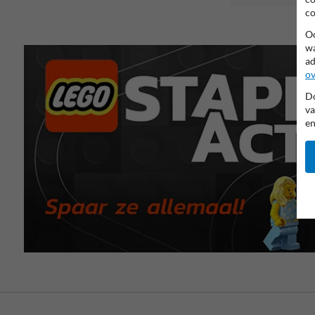
co
Oo
wa
ad
ov
Do
va
en