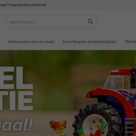
ing
Hoge klanttevredenheid
zoek product...
Verkeersborden op maat
Inrichting en straatmeubilair
Werfs