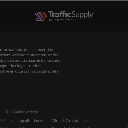
en informatieborden en meer dan
meerdere webshopconcepten, onder
eersborden met de daarbij behorende
, wegmarkeringen rondom
ustrie en duurzaam straatmeubilair
Alle Waalse webshops
.be
Panneausignalisation.be
MiroirdeCirculation.be