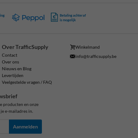
ing
Betaling achteraf
is mogelijk
Over TrafficSupply
Winkelmand
Contact
info@trafficsupply.be
Over ons
Nieuws en Blog
Levertijden
Veelgestelde vragen / FAQ
wsbrief
ze producten en onze
je e-mailadres in.
Aanmelden