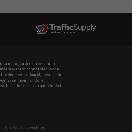
en informatieborden en meer dan
meerdere webshopconcepten, onder
eersborden met de daarbij behorende
, wegmarkeringen rondom
ustrie en duurzaam straatmeubilair
Alle Waalse webshops