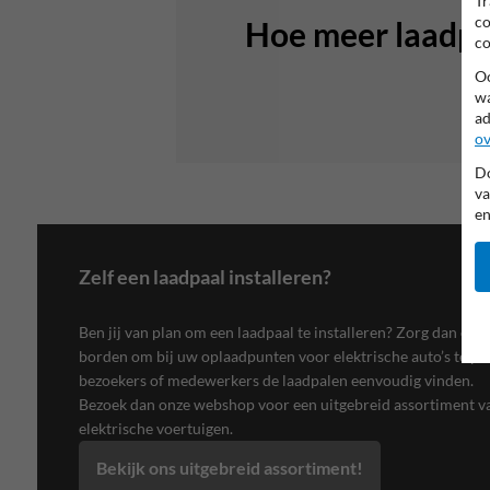
Tr
co
Hoe meer laadpale
co
Oo
wa
ad
ov
Do
va
en
Zelf een laadpaal installeren?
Ben jij van plan om een laadpaal te installeren? Zorg dan ook 
borden om bij uw oplaadpunten voor elektrische auto’s te p
bezoekers of medewerkers de laadpalen eenvoudig vinden.
Bezoek dan onze webshop voor een uitgebreid assortiment 
elektrische voertuigen.
Bekijk ons uitgebreid assortiment!