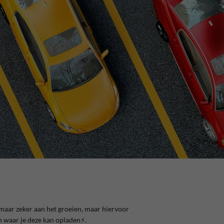
m maar zeker aan het groeien, maar hiervoor
n waar je deze kan opladen⚡️.