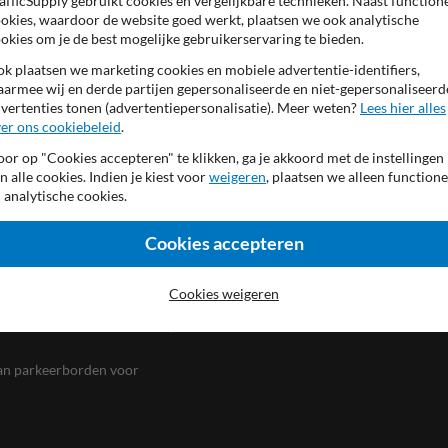
afficSupply gebruikt cookies en vergelijkbare technieken. Naast function
okies, waardoor de website goed werkt, plaatsen we ook analytische
n in het straatbeeld, hoe sneller 
okies om je de best mogelijke gebruikerservaring te bieden.
elektrisch rijden.
k plaatsen we marketing cookies en mobiele advertentie-identifiers,
armee wij en derde partijen gepersonaliseerde en niet-gepersonaliseerd
Samen zorgen we voor een beter klimaat!
vertenties tonen (advertentiepersonalisatie). Meer weten?
Lees hier alles
er ons cookiebeleid
.
or op "Cookies accepteren" te klikken, ga je akkoord met de instellingen
n alle cookies. Indien je kiest voor
weigeren
, plaatsen we alleen functione
 analytische cookies.
Cookies accepteren
Cookies weigeren
voor de juiste laadpaal
laatsen. Zo kunnen bewoners,
van parkeerborden voor