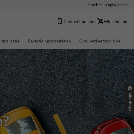
Bestelstatus
Login
Contact
Contact opnemen
Winkelmand
ignalisatie
Bevestigingsmaterialen
Over Verkeersbord.be
alle shops
n?