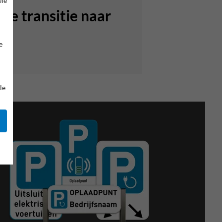
ele
de transitie naar
e
le