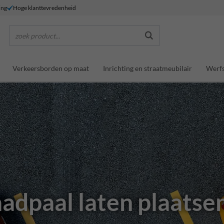
ing
Hoge klanttevredenheid
zoek product...
Verkeersborden op maat
Inrichting en straatmeubilair
Werfs
laadpaal laten plaatse