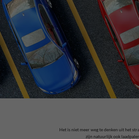
Het is niet meer weg te denken uit het str
zijn natuurlijk ook laadpale