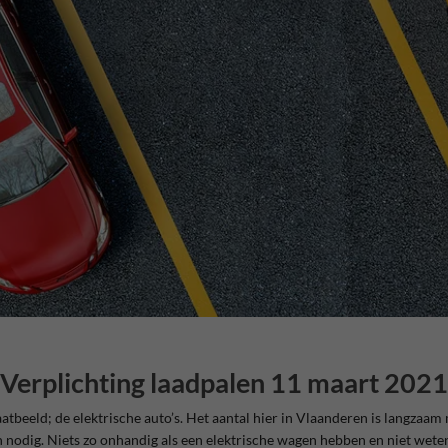
Verplichting laadpalen 11 maart 2021
aatbeeld; de elektrische auto’s. Het aantal hier in Vlaanderen is langzaa
n nodig. Niets zo onhandig als een elektrische wagen hebben en niet wete