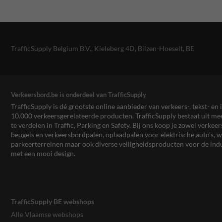
TrafficSupply Belgium B.V.,
Kieleberg 4D
,
Bilzen-Hoeselt, BE
Verkeersbord.be is onderdeel van TrafficSupply
TrafficSupply is dé grootste online aanbieder van verkeers-, tekst- 
10.000 verkeersgerelateerde producten. TrafficSupply bestaat uit 
te verdelen in Traffic, Parking en Safety. Bij ons koop je zowel verk
beugels en verkeersbordpalen, oplaadpalen voor elektrische auto’s
parkeerterreinen maar ook diverse veiligheidsproducten voor de ind
met een mooi design.
TrafficSupply BE webshops
Alle Vlaamse webshops