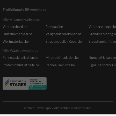
TrafficSupply BE webshops
Alle Vlaamse webshops
Verkeersbord.be
Rampaal.be
Verkeersspiegel.b
Huisnummerpaal.be
Veiligheidsbordkopen.be
Grondmarkering.b
Werfmateriaal.be
StraatmeubilairKopen.be
Stoeptegelprint.be
Alle Waalse webshops
Panneausignalisation.be
MiroirdeCirculation.be
NumeroMaison.be
ProtectionIndustrielle.be
Panneausecurite.be
Signalisationtouri
© 2026 TrafficSupply. Alle rechten voorbehouden.