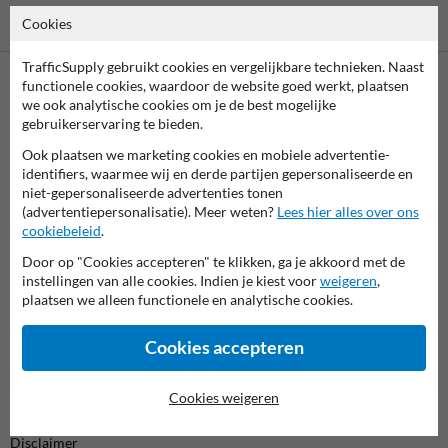
Vooruitbetaling
Betaling achteraf
Cookies
per bank
is mogelijk
TrafficSupply gebruikt cookies en vergelijkbare technieken. Naast
functionele cookies, waardoor de website goed werkt, plaatsen
Neem contact met ons op
we ook analytische cookies om je de best mogelijke
gebruikerservaring te bieden.
Wij zijn op werkdagen (van 8.00 tot 17.00) te bereiken op 011
495 473.
Ook plaatsen we marketing cookies en mobiele advertentie-
Vragen? Stuur een e-mail naar
info@trafficsupply.be
of vul het
identifiers, waarmee wij en derde partijen gepersonaliseerde en
niet-gepersonaliseerde advertenties tonen
formulier in en we reageren zo spoedig mogelijk.
(advertentiepersonalisatie). Meer weten?
Lees hier alles over ons
cookiebeleid
.
info@trafficsupply.be
Door op "Cookies accepteren" te klikken, ga je akkoord met de
instellingen van alle cookies. Indien je kiest voor
weigeren
,
plaatsen we alleen functionele en analytische cookies.
Alle contactgegevens
Cookies accepteren
Informatie
Cookies weigeren
Product(en) retourneren
Cookie / Privacy
Disclaimer