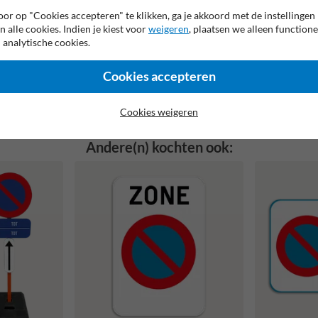
or op "Cookies accepteren" te klikken, ga je akkoord met de instellingen
Geschikt voor privéterreinen of p
n alle cookies. Indien je kiest voor
weigeren
, plaatsen we alleen functione
elijke situaties, zoals
Vaak aangevuld met teksten als 
 analytische cookies.
Cookies accepteren
passingsgebied: standaardborden gelden lokaal, zoneborden en aangepaste v
Cookies weigeren
Andere(n) kochten ook: