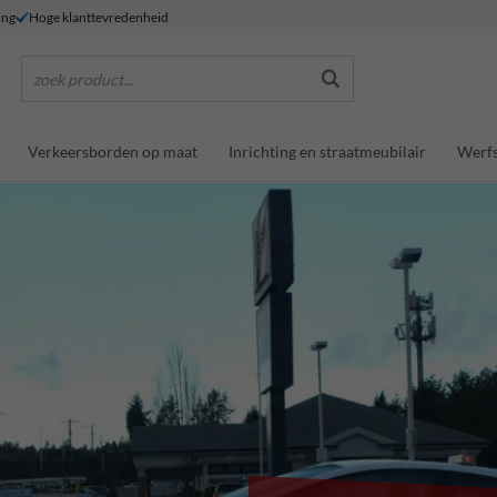
ing
Hoge klanttevredenheid
zoek product...
Verkeersborden op maat
Inrichting en straatmeubilair
Werfs