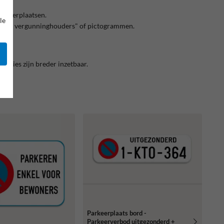
arkeerplaatsen.
le
"Enkel vergunninghouders" of pictogrammen.
ersies zijn breder inzetbaar.
Parkeerplaats bord -
Parkeerverbod uitgezonderd +