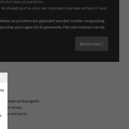
d zich fout zal parkeren.
t de afweging of je voor een standaard parkeerverbod of voor
alleen op privéterrein geplaatst worden zonder vergunning.
rgunning aanvragen bij de gemeente. Het niet naleven van de
Bestel hier!
ele
t parkeerverbod geldt.
venterreinen.
 boven het bord.
e