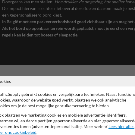
Doorgaans kan men stellen;
Hoe drukker de omgeving, hoe sneller ieman
De impact hiervan is echter niet overal dezelfde en daarom maak je bes
een gepersonaliseerd bord kiest.
In België moet een parkeerverbodsbord goed zichtbaar zijn en mag het 
Als het bord op openbaar terrein wordt geplaatst, moet je eerst een ve
regels kan leiden tot boetes of sleepactie.
ookies
Verschillende parkeerverbodsborden
afficSupply gebruikt cookies en vergelijkbare technieken. Naast function
n
Zoneborden
okies, waardoor de website goed werkt, plaatsen we ook analytische
okies om je de best mogelijke gebruikerservaring te bieden.
e weg. Naast de
Duiden een hele zone aan waar he
fiek zijn voor zones of
Ideaal voor woonwijken of bedrij
k plaatsen we marketing cookies en mobiele advertentie-identifiers,
Te herkennen aan de tekst “Zone”
armee wij en derde partijen gepersonaliseerde en niet-gepersonaliseerd
vertenties tonen (advertentiepersonalisatie). Meer weten?
Lees hier alles
er ons cookiebeleid
.
Specifieke varianten