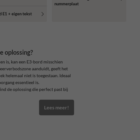
nummerplaat
 E1 + eigen tekst
e oplossing?
den is, kan een E3-bord misschien
keerverbodszone aanduidt, geeft het
ek helemaal niet is toegestaan. Ideaal
organg essentieel is.
d de oplossing die perfect past bij
Lees meer!