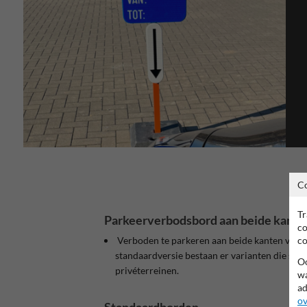
C
Tr
Parkeerverbodsbord aan beide kante
co
co
Verboden te parkeren aan beide kanten van d
standaardversie bestaan er varianten die speci
Oo
privéterreinen.
wa
ad
ov
Standaardborden