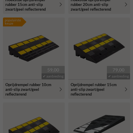
rubber 15cm anti-slip
rubber 20cm anti-slip
zwart/geel reflecterend
zwart/geel reflecterend
populairste
keuze
59,00
79,00
✔ aanbieding
✔ aanbieding
Oprijdrempel rubber 10cm
Oprijdrempel rubber 15cm
anti-slip zwart/geel
anti-slip zwart/geel
reflecterend
reflecterend