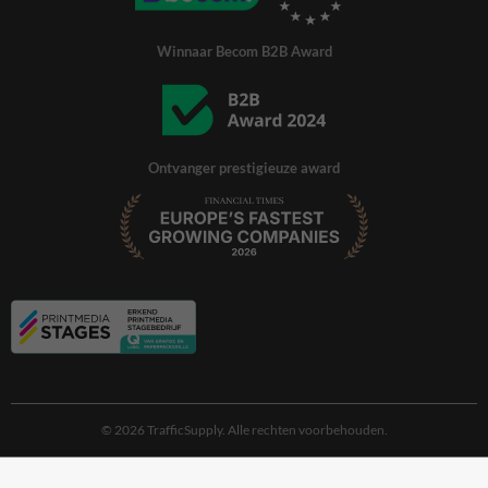
Winnaar Becom B2B Award
Ontvanger prestigieuze award
© 2026 TrafficSupply. Alle rechten voorbehouden.