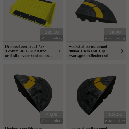
135,00
38,00
✔ aanbieding
✔ aanbieding
Drempel oprijplaat 75-
Hoekstuk oprijdrempel
125mm HPDE kunststof
rubber 10cm anti-slip
anti-slip - voor rolstoel en
zwart/geel reflecterend
scootmobiel
44,00
108,00
✔ aanbieding
✔ aanbieding
Hoekstuk oprijdrempel
Hoekstuk oprijdrempel