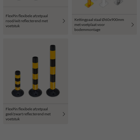
FlexPin flexibele afzetpaal
Kettingpaal staal Ø60x900mm
rood/wit reflecterend met
met voetplaat voor
voetstuk
bodemmontage
FlexPin flexibele afzetpaal
geel/zwart reflecterend met
voetstuk