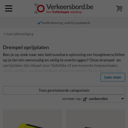
Snelle levering, ook bij maatwerk!
Aanrijdbeveiliging
Drempel oprijplaten
Ben je op zoek naar een betrouwbare oplossing om hoogteverschillen
op je terrein eenvoudig en veilig te overbruggen? Onze drempel- en
oprijplaten zijn ideaal voor tijdelijke of permanente toepassingen,
zoals opritten, parkeerplaatsen of evenementen. Ze zorgen voor een
soepele doorgang voor voertuigen, rolcontainers en voetgangers.
Lees meer
Gemaakt van duurzaam materiaal, onderhoudsarm en snel te
plaatsen. Kies uit diverse maten en uitvoeringen voor elke situatie.
Toon gerelateerde categorieën
sorteer op: