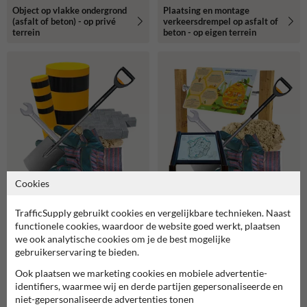
Object op vlakke ondergrond
Plaatsing en montage
(asfalt of beton) - op privé
verkeersdrempel op asfalt of
terrein
beton - op eigen terrein
Cookies
Rampaal in losse grond +
Plaatsing lessenaar
TrafficSupply gebruikt cookies en vergelijkbare technieken. Naast
straatwerk + betonmortel -
informatiebord met 2
functionele cookies, waardoor de website goed werkt, plaatsen
op privé terrein
staanders - op eigen terrein
we ook analytische cookies om je de best mogelijke
gebruikerservaring te bieden.
Ook plaatsen we marketing cookies en mobiele advertentie-
identifiers, waarmee wij en derde partijen gepersonaliseerde en
niet-gepersonaliseerde advertenties tonen