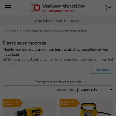
Snelle levering, ook bij maatwerk!
Inspectie-, Hittebestendige spiegels en Bevestigingsmateriaal
Plaatsing en montage
Moeite met het plaatsen van een bord, paal, straatmeubilair of werf
materiaal?
Zit je liever op de bank of achter je bureau? Geen zorgen, wij fixen het
voor je!
Onze installatie service is er voor álles wat wij aanbieden. Ja, je leest
Lees meer
het goed: van het kleinste paaltje tot het grootste straatmeubel, wij
regelen de plaatsing.
Toon gerelateerde categorieën
Waar dan ook, wanneer dan ook. Geen gedoe meer met gereedschap
of handleidingen. Wij zorgen dat alles perfect staat, zodat jij lekker
sorteer op:
achterover kunt leunen.
Kies voor het gemak van onze allesomvattende installatie service en
populairste
populaire
geniet zonder zorgen van je nieuwe aankoop!
keuze
keuze