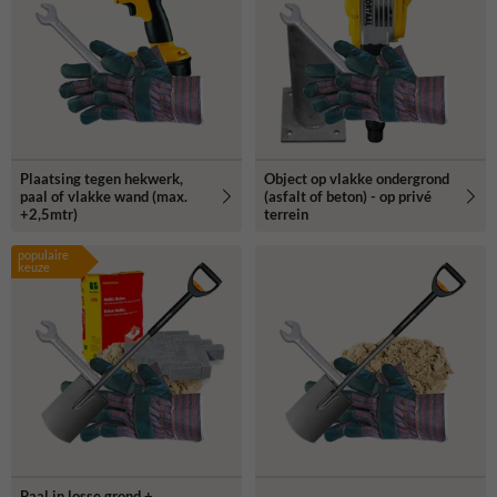
Plaatsing tegen hekwerk,
Object op vlakke ondergrond
paal of vlakke wand (max.
(asfalt of beton) - op privé
+2,5mtr)
terrein
populaire
keuze
Paal in losse grond +