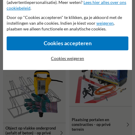
(advertentiepersonalisatie). Meer weten?
Lees hier alles over ons
cookiebeleid
.
Door op "Cookies accepteren" te klikken, ga je akkoord met de
instellingen van alle cookies. Indien je kiest voor
weigeren
,
plaatsen we alleen functionele en analytische cookies.
Plaatsing portalen en
Paal met grondpot in losse
Cookies accepteren
constructies - op privé
grond (tijdelijk) - op privé
terrein
terrein
Cookies weigeren
Plaatsing portalen en
constructies - op privé
Object op vlakke ondergrond
terrein
(asfalt of beton) - op privé