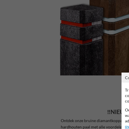
C
Tr
co
co
Oo
‼️NIEU
wa
Ontdek onze bruine diamantkoppaal! D
ad
ov
hardhouten paal met alle voordelen van