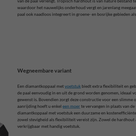
van de paal verlengt. Tropisch hardhout is van nature bestand 
waardoor het nauwelijks onderhoud vergt en jarenlang meegaat
paal ook naadloos integreert in groene- en bosrijke gebieden als
Wegneembare variant
Een diamantkoppaal met
voetstuk
biedt extra flexibiliteit en g
de paal eenvoudig in en uit de grond worden genomen, ideaal voo
gewenst is. Bovendien zorgt deze constructie voor een slimme op
aanrijding hoeft u enkel
een moer
te vervangen in plaats van de 
diamantkoppaal met voetstuk een duurzame en kostenefficiënte 
zowel stevigheid als flexibiliteit vereist zijn. Zowel de hardhout 
verkrijgbaar met handig voetstuk.