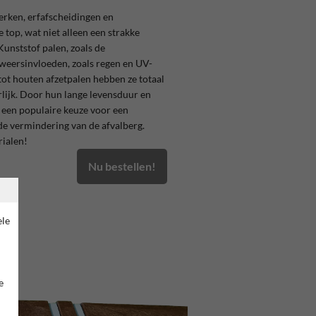
rken, erfafscheidingen en
top, wat niet alleen een strakke
Kunststof palen, zoals de
weersinvloeden, zoals regen en UV-
 tot houten afzetpalen hebben ze totaal
lijk. Door hun lange levensduur en
 een populaire keuze voor een
 de vermindering van de afvalberg.
rialen!
Nu bestellen!
ele
e