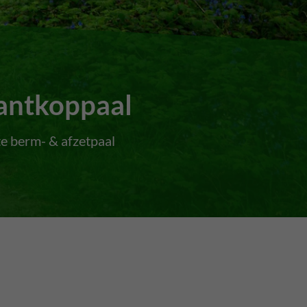
antkoppaal
te berm- & afzetpaal