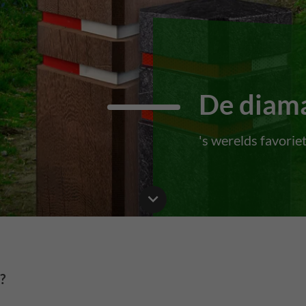
De diam
's werelds favorie
?