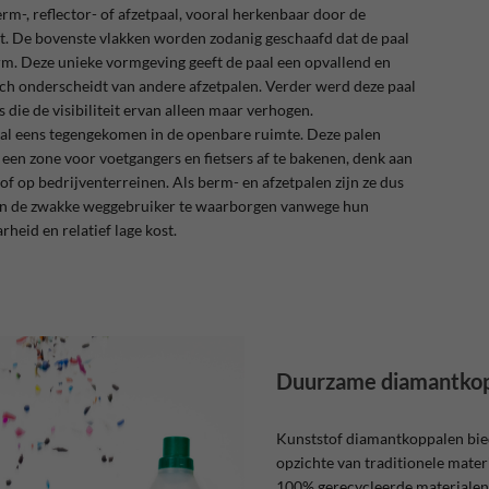
m-, reflector- of afzetpaal, vooral herkenbaar door de
t. De bovenste vlakken worden zodanig geschaafd dat de paal
rm. Deze unieke vormgeving geeft de paal een opvallend en
 zich onderscheidt van andere afzetpalen. Verder werd deze paal
s die de visibiliteit ervan alleen maar verhogen.
 al eens tegengekomen in de openbare ruimte. Deze palen
een zone voor voetgangers en fietsers af te bakenen, denk aan
 of op bedrijventerreinen. Als berm- en afzetpalen zijn ze dus
van de zwakke weggebruiker te waarborgen vanwege hun
heid en relatief lage kost.
Duurzame diamantko
Kunststof diamantkoppalen bie
opzichte van traditionele mater
100% gerecycleerde materialen,