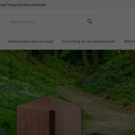
ing
Hoge klanttevredenheid
zoek product...
Verkeersborden op maat
Inrichting en straatmeubilair
Werfs