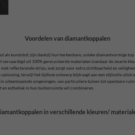
Voordelen van diamantkoppalen
t als kunststof, zijn dankzij hun herkenbare, unieke diamantvormige top
 vervaardigd uit 100% gerecycleerde materialen (vandaar de zwarte kleur
 met reflecterende strips, wat zorgt voor extra zichtbaarheid en veilighe
lossing, terwijl het tijdloze ontwerp bijdraagt aan een stijlvolle uitst
ct in uiteenlopende omgevingen, van particuliere tuinen tot openbare ruim
it en esthetiek in hun buitenruimte wil combineren.
iamantkoppalen in verschillende kleuren/ material