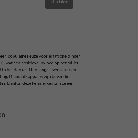
klik hier
 een populaire keuze voor erfafscheidingen
), wat een positieve invloed op het milieu
id in het donker. Hun lange levensduur en
raling. Diamantkoppalen zijn bovendien
tes. Dankzij deze kenmerken zijn ze een
en