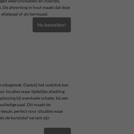
tegen weersinvloeden en insecten,
. De afwerking in hout maakt dat deze
 afzetpaal of als bermpaal.
Nu bestellen!
ebruiksgemak. Dankzij het voetstuk kan
r locaties waar tijdelijke afzetting
lossing bij eventuele schade: bij een
volledige paal. Dit maakt de
keuze, perfect voor situaties waar
als de kunststof variant zijn