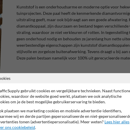
Kunststof is een onderhoudsarme en moderne optie voor hekwe
tuinprojecten. Deze paal heeft de kenmerkende diamantvormige 
uitstraling geeft, maar ook bijdraagt aan een goede afwatering. 
diamantkoppaal, zijn duurzaam en bestand tegen verschillende 
straling, waardoor ze niet verkleuren of rotten. In tegenstelling
geen onderhoud nodig en behouden ze jarenlang hun nette uiter
weerbestendige eigenschappen zijn kunststof diamantkoppalen
stijlvolle en zorgeloze buitenafwerking. Tevens draagt u bij aan
Deze palen bestaan namelijk voor 100% uit gerecycleerde mate
ookies
afficSupply gebruikt cookies en vergelijkbare technieken. Naast function
okies, waardoor de website goed werkt, plaatsen we ook analytische
okies om je de best mogelijke gebruikerservaring te bieden.
k plaatsen we marketing cookies en mobiele advertentie-identifiers,
W IN ONS ASSORTIMENT‼️
armee wij en derde partijen gepersonaliseerde en niet-gepersonaliseerd
eze paal combineert het esthetische aspect van een
vertenties tonen (advertentiepersonalisatie). Meer weten?
Lees hier alles
er ons cookiebeleid
.
 een kunststof paal. Door de natuurlijke uitstraling gaat deze