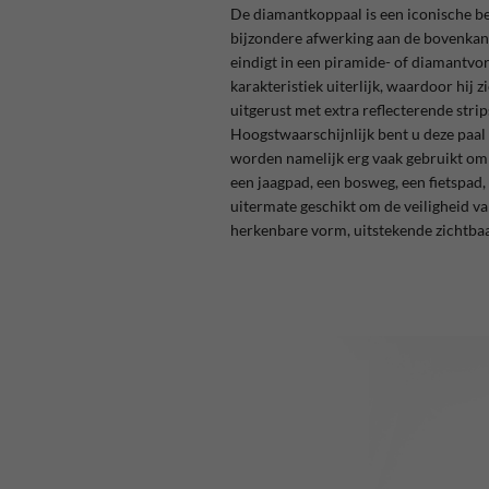
De diamantkoppaal is een iconische ber
bijzondere afwerking aan de bovenkan
eindigt in een piramide- of diamantvo
karakteristiek uiterlijk, waardoor hij
uitgerust met extra reflecterende strip
Hoogstwaarschijnlijk bent u deze paal
worden namelijk erg vaak gebruikt om 
een jaagpad, een bosweg, een fietspad,
uitermate geschikt om de veiligheid 
herkenbare vorm, uitstekende zichtbaar