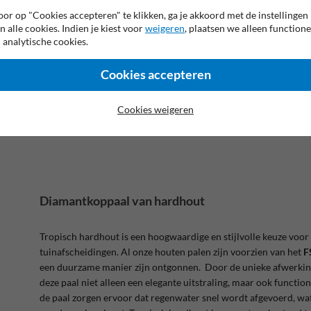
t grote voordeel van deze paal? Hij vraagt 0 onderhoud dus
or op "Cookies accepteren" te klikken, ga je akkoord met de instellingen
 je houten afzetpalen - zo bespaar jij tijd en geld.
n alle cookies. Indien je kiest voor
weigeren
, plaatsen we alleen functione
de vermindering van de afvalberg! Deze palen worden namelijk
 analytische cookies.
maakt dat de paal bestaat uit 100% gerecycleerde materialen, en
Cookies accepteren
Cookies weigeren
Diamantkoppaal van hardhout
Tropisch hardhout is een hoogwaardige en stijlvolle keuze voo
tuinafscheidingen. Al onze houten palen zijn voorzien van het
F
een duurzame manier zijn ontgonnen. Door de unieke afwerkin
deze paal niet alleen een elegante uitstraling, maar ook functi
de paal zorgen ervoor dat regenwater snel wordt afgevoerd, w