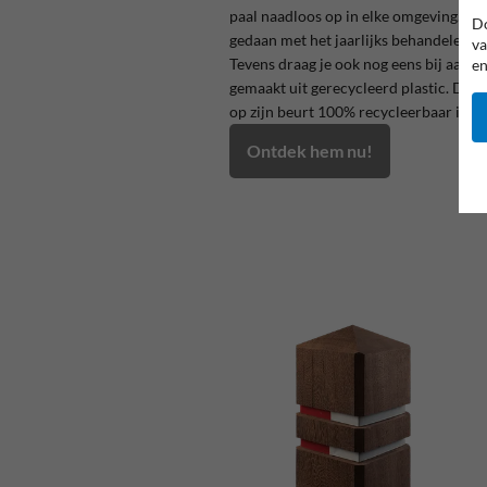
paal naadloos op in elke omgeving. He
Do
gedaan met het jaarlijks behandelen van
va
Tevens draag je ook nog eens bij aan 
en
gemaakt uit gerecycleerd plastic. Dit 
op zijn beurt 100% recycleerbaar is.
Ontdek hem nu!