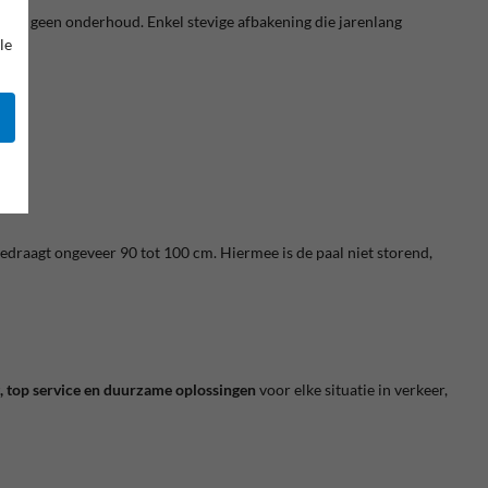
ling, geen onderhoud. Enkel stevige afbakening die jarenlang
le
edraagt ongeveer 90 tot 100 cm. Hiermee is de paal niet storend,
g, top service en duurzame oplossingen
voor elke situatie in verkeer,