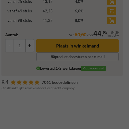
vanaf 25 stuks
43,15
4,0
%
vanaf 49 stuks
42,25
6,0
%
vanaf 98 stuks
41,35
8,0
%
44,
95
54,39
50,00
Aantal:
Van
voor
incl. btw
-
+
Plaats in winkelmand
product doorsturen per e-mail
Levertijd:
1-2 werkdagen
✓op voorraad
9.4
7061 beoordelingen
Onafhankelijke reviews door FeedbackCompany