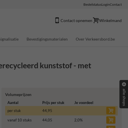
Bestelstatus
Login
Contact
Contact opnemen
Winkelmand
ignalisatie
Bevestigingsmaterialen
Over Verkeersbord.be
recycleerd kunststof - met
alle shops
Volumeprijzen
Aantal
Prijs per stuk
Je voordeel
per stuk
44,95
vanaf 10 stuks
44,05
2,0
%