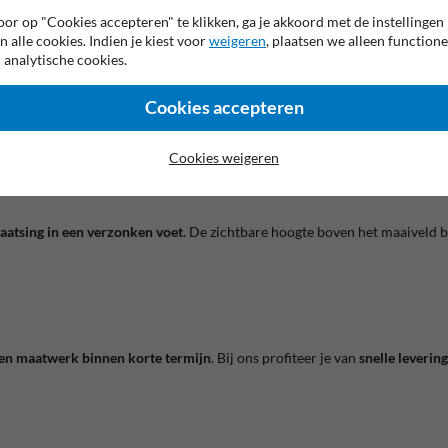
chtige look
, zonder de nadelen van hout. Geen verfbeurten, geen afbrokke
or op "Cookies accepteren" te klikken, ga je akkoord met de instellingen
n alle cookies. Indien je kiest voor
weigeren
, plaatsen we alleen functione
 analytische cookies.
Cookies accepteren
bakenen
ncomplexen
Cookies weigeren
me oplossing
laatsing in een verzonken voet
. De zichtbare hoogte boven het maaiveld b
 en maatwerk binnen korte termijn
. Bij ons profiteer je van
snelle leverin