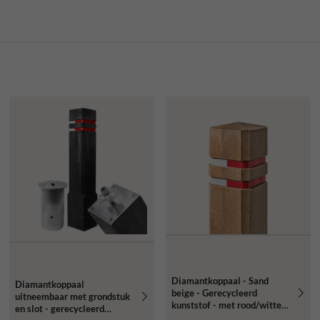
Diamantkoppaal - Sand
Diamantkoppaal
beige - Gerecycleerd
uitneembaar met grondstuk
kunststof - met rood/witte
en slot - gerecycleerd
reflectiebandjes