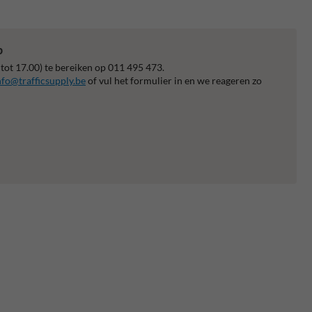
p
 tot 17.00) te bereiken op 011 495 473.
nfo@trafficsupply.be
of vul het formulier in en we reageren zo