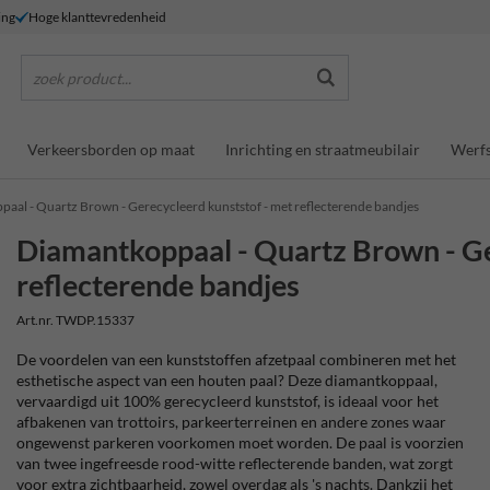
ing
Hoge klanttevredenheid
zoek product...
Verkeersborden op maat
Inrichting en straatmeubilair
Werfs
aal - Quartz Brown - Gerecycleerd kunststof - met reflecterende bandjes
Diamantkoppaal - Quartz Brown - Ge
reflecterende bandjes
Art.nr. TWDP.15337
De voordelen van een kunststoffen afzetpaal combineren met het
esthetische aspect van een houten paal? Deze diamantkoppaal,
vervaardigd uit 100% gerecycleerd kunststof, is ideaal voor het
afbakenen van trottoirs, parkeerterreinen en andere zones waar
ongewenst parkeren voorkomen moet worden. De paal is voorzien
van twee ingefreesde rood-witte reflecterende banden, wat zorgt
voor extra zichtbaarheid, zowel overdag als 's nachts. Dankzij het