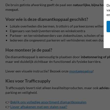
De bruin getinte afwerking geeft de paal een
natuurlijke, bijna houta
Do
meegaat.
va
en
Voor wie is deze diamantkoppaal geschikt?
Lokale overheden die bermen, trottoirs of parkeerzones willen af
Eigenaars van bedrijventerreinen en winkelcentra
Parkeer- en terreinbeheerders van ziekenhuizen, scholen of woo
Iedereen die ongewenst parkeren wil verhinderen met een duurza
Hoe monteer je de paal?
De diamantkoppaal is eenvoudig te plaatsen door
inbetonnering of p
maar wel duidelijk zichtbaar én functioneel als fysieke barrière.
Liever een visuele instructie? Bezoek onze
montagepagina
!
Kies voor Trafficsupply
Trafficsupply levert niet alleen kwaliteitsproducten, maar ook
advies
parking en veiligheid.
👉
Bekijk ons volledige assortiment diamantkoppalen
👉
Liever afbakenen met een stalen paal?