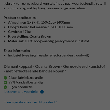
gebruik van gerecycleerd kunststof is de paal weerbestendig, rotvrij
en splintervrij, wat bijdraagt aan een lange levensduur.
Product specificaties:
Afmetingen
(LxBxH):
150x150x1400mm
Hoogte boven het maaiveld:
900-1000 mm
Gewicht:
17 kg
Kleurstelling:
Quartz Brown
Materiaal:
100% hoogwaardig gerecycleerd kunststof
Extra informatie:
Inclusief twee ingefreesde reflectorbanden (rood/wit)
Diamantkoppaal - Quartz Brown - Gerecycleerd kunststof
- met reflecterende bandjes kopen?
2 jaar fabrieksgarantie
99% Vandaalbestendig
Eigen productie
lees over alle voordelen
meer specificaties van dit product