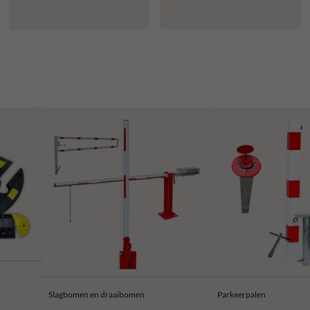
kunststof
Slagbomen en draaibomen
Parkeerpalen