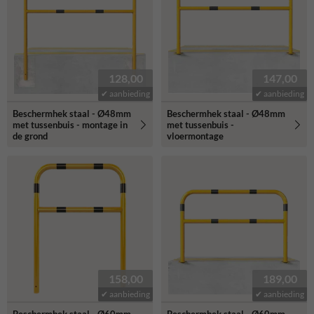
128,00
147,00
✔ aanbieding
✔ aanbieding
Beschermhek staal - Ø48mm
Beschermhek staal - Ø48mm
met tussenbuis - montage in
met tussenbuis -
de grond
vloermontage
158,00
189,00
✔ aanbieding
✔ aanbieding