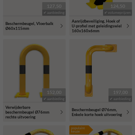
127,50
124,50
✔ aanbieding
✔ volumeprijzen
Aanrijdbeveiliging, Hoek of
Beschermbeugel, Vloerbalk
U-profiel met geleidingswiel
Ø60x115mm
160x160x6mm
152,00
197,00
✔ aanbieding
✔ aanbieding
Verwijderbare
Beschermbeugel Ø76mm,
beschermbeugel Ø76mm
Enkele korte hoek uitvoering
rechte uitvoering
populaire
keuze