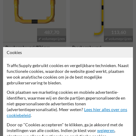
487,70
113,60
✔ volumeprijzen
✔ volumeprijzen
Beschermbeugel Ø76mm
Beschermbeugel,
600x1150x1150mm,
Wandbeugel Ø48mm U-
Cookies
grondmontage
Vormig
TrafficSupply gebruikt cookies en vergelijkbare technieken. Naast
functionele cookies, waardoor de website goed werkt, plaatsen
we ook analytische cookies om je de best mogelijke
gebruikerservaring te bieden.
Ook plaatsen we marketing cookies en mobiele advertentie-
identifiers, waarmee wij en derde partijen gepersonaliseerde en
niet-gepersonaliseerde advertenties tonen
(advertentiepersonalisatie). Meer weten?
Lees hier alles over ons
cookiebeleid
.
150,00
110,00
Door op "Cookies accepteren" te klikken, ga je akkoord met de
✔ volumeprijzen
✔ aanbieding
instellingen van alle cookies. Indien je kiest voor
weigeren
,
Beschermbeugel, Vloerbalk
Beschermbeugel, Vloerbalk