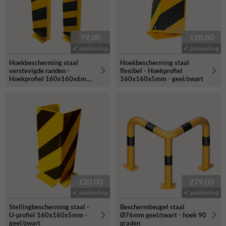
79,00
128,00
✔ aanbieding
✔ aanbieding
Hoekbescherming staal
Hoekbescherming staal
verstevigde randen -
flexibel - Hoekprofiel
Hoekprofiel 160x160x6mm
160x160x5mm - geel/zwart
- geel/zwart
120,00
279,00
✔ aanbieding
✔ aanbieding
Stellingbescherming staal -
Beschermbeugel staal
U-profiel 160x160x5mm -
Ø76mm geel/zwart - hoek 90
geel/zwart
graden