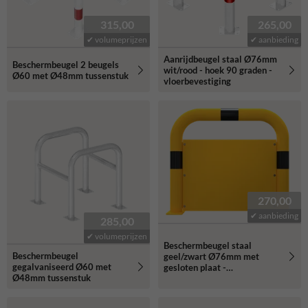
315,00
265,00
✔ volumeprijzen
✔ aanbieding
Aanrijdbeugel staal Ø76mm
Beschermbeugel 2 beugels
wit/rood - hoek 90 graden -
Ø60 met Ø48mm tussenstuk
vloerbevestiging
270,00
✔ aanbieding
285,00
✔ volumeprijzen
Beschermbeugel staal
Beschermbeugel
geel/zwart Ø76mm met
gegalvaniseerd Ø60 met
gesloten plaat -
Ø48mm tussenstuk
vloerbevestiging