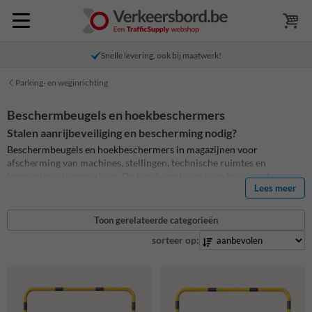
Snelle levering, ook bij maatwerk!
Parking- en weginrichting
Beschermbeugels en hoekbeschermers
Stalen aanrijbeveiliging en bescherming nodig?
Beschermbeugels en hoekbeschermers in magazijnen voor
afscherming van machines, stellingen, technische ruimtes en
looppaden zijn onmisbaar.
De beschermbeugels en hoekbeschermers
Lees meer
beschermen tegen beschadigingen van onder andere heftruck- en
vrachtverkeer.
Koop hier je stalen hoekbeschermers,
beschermbeugels en aanrijdbeveiligingen
Toon gerelateerde categorieën
sorteer op: