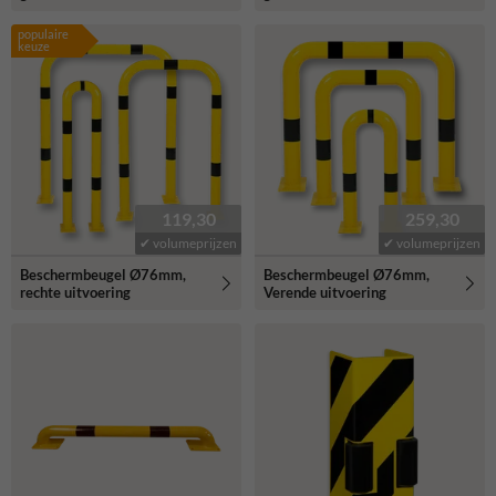
populaire
keuze
119,30
259,30
✔ volumeprijzen
✔ volumeprijzen
Beschermbeugel Ø76mm,
Beschermbeugel Ø76mm,
rechte uitvoering
Verende uitvoering