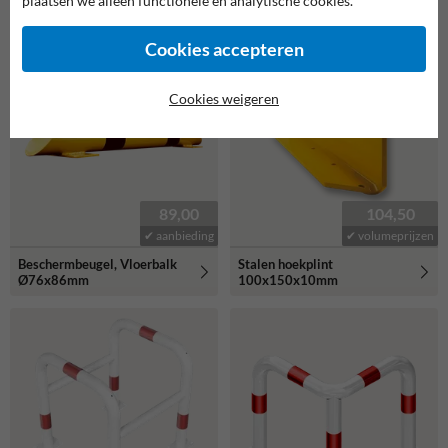
plaatsen we alleen functionele en analytische cookies.
hoek Ø76x200mm
Ø76x200mm
Cookies accepteren
Cookies weigeren
89,00
104,50
✔ aanbieding
✔ volumeprijzen
Beschermbeugel, Vloerbalk
Stalen hoekplint
Ø76x86mm
100x150x10mm