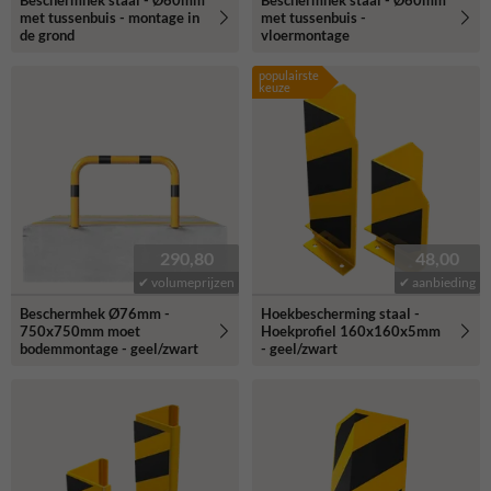
Beschermhek staal - Ø60mm
Beschermhek staal - Ø60mm
met tussenbuis - montage in
met tussenbuis -
de grond
vloermontage
populairste
keuze
290,80
48,00
✔ volumeprijzen
✔ aanbieding
Beschermhek Ø76mm -
Hoekbescherming staal -
750x750mm moet
Hoekprofiel 160x160x5mm
bodemmontage - geel/zwart
- geel/zwart