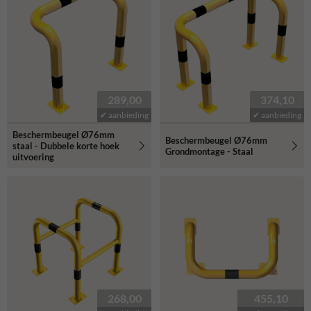
289,00
374,10
✔ aanbieding
✔ aanbieding
Beschermbeugel Ø76mm
Beschermbeugel Ø76mm
staal - Dubbele korte hoek
Grondmontage - Staal
uitvoering
268,00
455,10