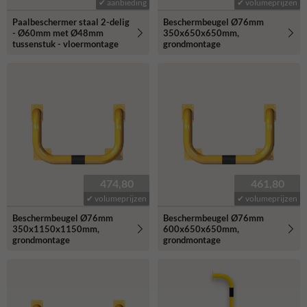
✔ aanbieding
✔ volumeprijzen
Paalbeschermer staal 2-delig
Beschermbeugel Ø76mm
- Ø60mm met Ø48mm
350x650x650mm,
tussenstuk - vloermontage
grondmontage
474,80
461,80
✔ volumeprijzen
✔ volumeprijzen
Beschermbeugel Ø76mm
Beschermbeugel Ø76mm
350x1150x1150mm,
600x650x650mm,
grondmontage
grondmontage