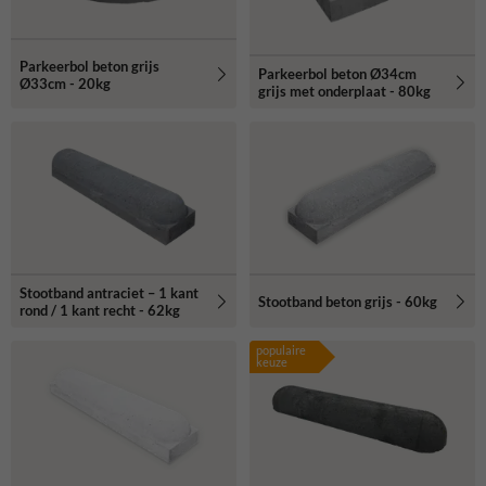
Parkeerbol beton grijs
Parkeerbol beton Ø34cm
Ø33cm - 20kg
grijs met onderplaat - 80kg
Stootband antraciet – 1 kant
Stootband beton grijs - 60kg
rond / 1 kant recht - 62kg
populaire
keuze