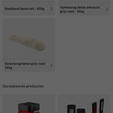
Varkensrug beton antraciet
Stootband beton wit - 60kg
grijs rond - 36kg
Varkensrug beton grijs rond -
36kg
Gerelateerde producten