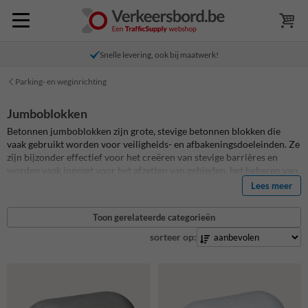
Snelle levering, ook bij maatwerk!
Parking- en weginrichting
Jumboblokken
Betonnen jumboblokken zijn grote, stevige betonnen blokken die
vaak gebruikt worden voor veiligheids- en afbakeningsdoeleinden. Ze
zijn bijzonder effectief voor het creëren van stevige barrières en
worden vaak ingezet voor het afzetten van gebieden, het beheren van
verkeersstromen, en het bieden van bescherming tegen ramkraken of
Lees meer
ongeautoriseerde toegang. Dankzij hun robuuste aard zijn
jumboblokken bestand tegen zware impact en weersinvloeden,
Toon gerelateerde categorieën
waardoor ze ideaal zijn voor zowel tijdelijke als permanente
toepassingen in openbare en privé-omgevingen. Onze jumboblokken
sorteer op:
zijn ook verkrijgbaar met lepelgaten zodat je ze eenvoudig kunt
verplaatsen met en palletwagen.