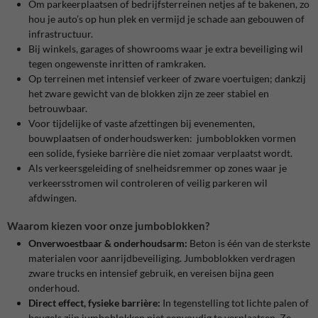
Om parkeerplaatsen of bedrijfsterreinen netjes af te bakenen, zo
hou je auto’s op hun plek en vermijd je schade aan gebouwen of
infrastructuur.
Bij winkels, garages of showrooms waar je extra beveiliging wil
tegen ongewenste inritten of ramkraken.
Op terreinen met intensief verkeer of zware voertuigen; dankzij
het zware gewicht van de blokken zijn ze zeer stabiel en
betrouwbaar.
Voor tijdelijke of vaste afzettingen bij evenementen,
bouwplaatsen of onderhoudswerken: jumboblokken vormen
een solide, fysieke barrière die niet zomaar verplaatst wordt.
Als verkeersgeleiding of snelheidsremmer op zones waar je
verkeersstromen wil controleren of veilig parkeren wil
afdwingen.
Waarom kiezen voor onze jumboblokken?
Onverwoestbaar & onderhoudsarm:
Beton is één van de sterkste
materialen voor aanrijdbeveiliging. Jumboblokken verdragen
zware trucks en intensief gebruik, en vereisen bijna geen
onderhoud.
Direct effect, fysieke barrière:
In tegenstelling tot lichte palen of
beugels zijn jumboblokken niet eenvoudig te verplaatsen. Ze