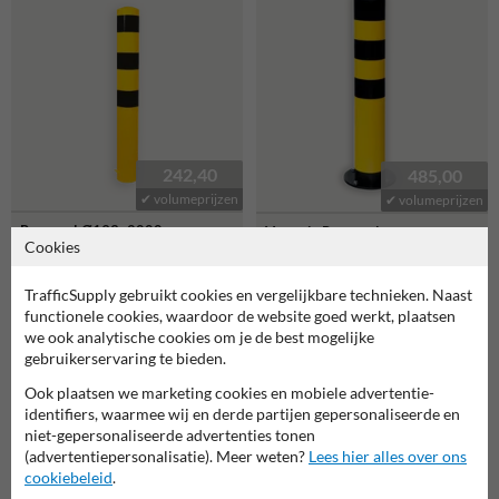
242,40
485,00
✔ volumeprijzen
✔ volumeprijzen
Rampaal Ø193x2000mm
Verende Rampaal
Cookies
met grondmontage, verzinkt
Ø159x965mm met
of geel/zwart
voetplaat, geel/zwart
TrafficSupply gebruikt cookies en vergelijkbare technieken. Naast
populairste
functionele cookies, waardoor de website goed werkt, plaatsen
keuze
we ook analytische cookies om je de best mogelijke
gebruikerservaring te bieden.
Ook plaatsen we marketing cookies en mobiele advertentie-
identifiers, waarmee wij en derde partijen gepersonaliseerde en
niet-gepersonaliseerde advertenties tonen
(advertentiepersonalisatie). Meer weten?
Lees hier alles over ons
cookiebeleid
.
32,50
78,20