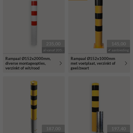
235,00
145,00
al vanaf 205,-
✔ aanbieding
Rampaal Ø152x2000mm,
Rampaal Ø152x1000mm
diverse montageopties,
met voetplaat, verzinkt of
verzinkt of wit/rood
geel/zwart
187,00
197,40