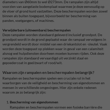
diameters van Ø60mm to wel Ø273mm. De rampalen zijn altijd
voorzien van aangelaste bodemplaat waarmee je deze eenvoudig op
de vloer of grond kunt vastzetten. Deze beschermpalen worden zowel
binnen als buiten toegepast, bijvoorbeeld ter bescherming van
panden, voetgangers, of machines.
Verwijderbare (uitneembare) beschermpalen
Deze rampalen worden standaard geleverd inclusief grondpot. De
grondpot wordt in de grond geplaatst waar de rampaal vervolgens in
vergrendeld wordt door middel van een driekantslot en -sleutel. Vaak
worden deze toegepast op plekken waar in geval van een calamiteit
alsnog wel hulpdiensten doorheen moeten kunnen rijden. Ook deze
rampalen zijn standaard vervaardigd uit verzinkt staal en
gepoedercoat in geel/zwart of rood/wit.
Waarom zijn rampalen en beschermpalen belangrijk?
Rampalen en beschermpalen spelen een cruciale rol in het
waarborgen van de veiligheid en bescherming van eigendommen en
mensen in verschillende omgevingen. Hier zijn enkele redenen
waarom ze zo belangrijk zijn:
Bescherming van eigendommen
Rampalen en beschermpalen vormen een fysieke barrière die