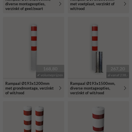
diverse montageopties,
met voetplaat, verzinkt of
verzinkt of geel/zwart
wit/rood
168,80
267,20
✔ volumeprijzen
al vanaf 238,-
Rampaal Ø193x1200mm
Rampaal Ø193x1500mm,
met grondmontage, verzinkt
diverse montageopties,
of wit/rood
verzinkt of wit/rood