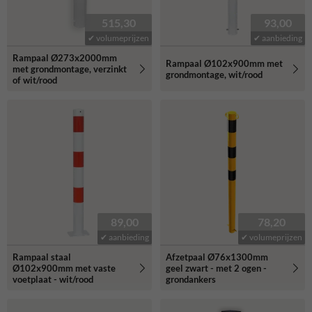
515,30
93,00
✔ volumeprijzen
✔ aanbieding
Rampaal Ø273x2000mm
Rampaal Ø102x900mm met
met grondmontage, verzinkt
grondmontage, wit/rood
of wit/rood
89,00
78,20
✔ aanbieding
✔ volumeprijzen
Rampaal staal
Afzetpaal Ø76x1300mm
Ø102x900mm met vaste
geel zwart - met 2 ogen -
voetplaat - wit/rood
grondankers