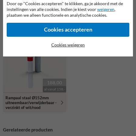
✔ aanbieding
Door op "Cookies accepteren" te klikken, ga je akkoord met de
✔ volumeprijzen
instellingen van alle cookies. Indien je kiest voor
weigeren
,
Kunststof diamantkoppaal
Afzetpaal Ø76x1400mm
plaatsen we alleen functionele en analytische cookies.
met reflectiebandjes
rood wit - grondankers
rood/wit
Cookies accepteren
Cookies weigeren
188,00
al vanaf 158,-
Rampaal staal Ø152mm
uitneembaar/verwijderbaar -
verzinkt of wit/rood
Gerelateerde producten