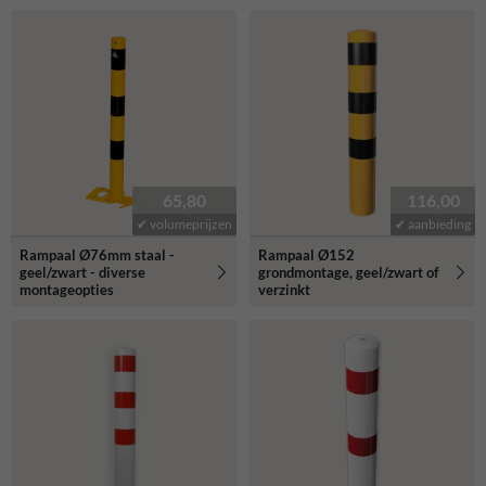
65,80
116,00
✔ volumeprijzen
✔ aanbieding
Rampaal Ø76mm staal -
Rampaal Ø152
geel/zwart - diverse
grondmontage, geel/zwart of
montageopties
verzinkt