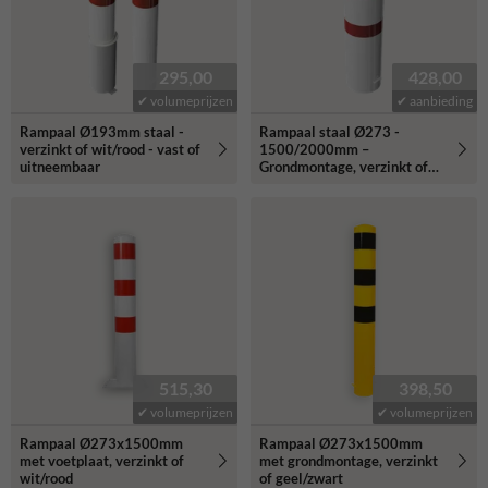
295,00
428,00
✔ volumeprijzen
✔ aanbieding
Rampaal Ø193mm staal -
Rampaal staal Ø273 -
verzinkt of wit/rood - vast of
1500/2000mm –
uitneembaar
Grondmontage, verzinkt of
wit/rood
515,30
398,50
✔ volumeprijzen
✔ volumeprijzen
Rampaal Ø273x1500mm
Rampaal Ø273x1500mm
met voetplaat, verzinkt of
met grondmontage, verzinkt
wit/rood
of geel/zwart