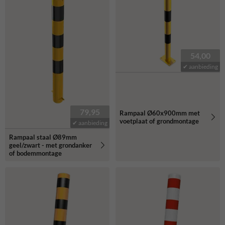
54,00
✔ aanbieding
79,95
Rampaal Ø60x900mm met
voetplaat of grondmontage
✔ aanbieding
Rampaal staal Ø89mm
geel/zwart - met grondanker
of bodemmontage