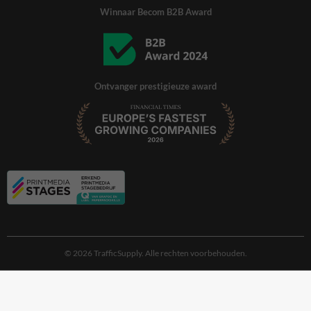
Winnaar Becom B2B Award
Ontvanger prestigieuze award
© 2026 TrafficSupply. Alle rechten voorbehouden.