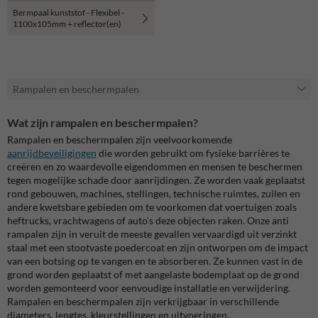
Bermpaal kunststof - Flexibel -
1100x105mm + reflector(en)
Rampalen en beschermpalen
Wat zijn rampalen en beschermpalen?
Rampalen en beschermpalen zijn veelvoorkomende
aanrijdbeveiligingen
die worden gebruikt om fysieke barrières te
creëren en zo waardevolle eigendommen en mensen te beschermen
tegen mogelijke schade door aanrijdingen. Ze worden vaak geplaatst
rond gebouwen, machines, stellingen, technische ruimtes, zuilen en
andere kwetsbare gebieden om te voorkomen dat voertuigen zoals
heftrucks, vrachtwagens of auto's deze objecten raken. Onze anti
rampalen zijn in veruit de meeste gevallen vervaardigd uit verzinkt
staal met een stootvaste poedercoat en zijn ontworpen om de impact
van een botsing op te vangen en te absorberen. Ze kunnen vast in de
grond worden geplaatst of met aangelaste bodemplaat op de grond
worden gemonteerd voor eenvoudige installatie en verwijdering.
Rampalen en beschermpalen zijn verkrijgbaar in verschillende
diameters, lengtes, kleurstellingen en uitvoeringen.