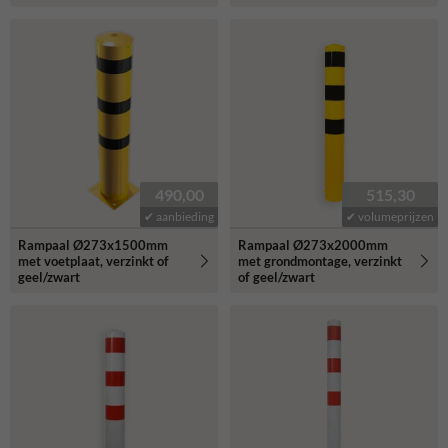
490,00
515,30
✔ aanbieding
✔ volumeprijzen
Rampaal Ø273x1500mm
Rampaal Ø273x2000mm
met voetplaat, verzinkt of
met grondmontage, verzinkt
geel/zwart
of geel/zwart