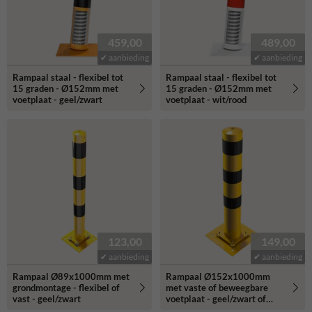
459,00
489,00
✔ aanbieding
✔ aanbieding
Rampaal staal - flexibel tot
Rampaal staal - flexibel tot
15 graden - Ø152mm met
15 graden - Ø152mm met
voetplaat - geel/zwart
voetplaat - wit/rood
123,00
149,00
✔ aanbieding
✔ aanbieding
Rampaal Ø89x1000mm met
Rampaal Ø152x1000mm
grondmontage - flexibel of
met vaste of beweegbare
vast - geel/zwart
voetplaat - geel/zwart of
verzinkt