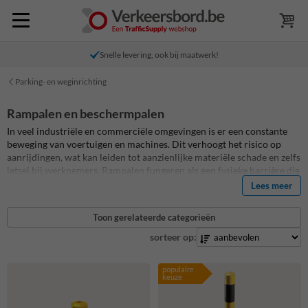
Snelle levering, ook bij maatwerk!
Parking- en weginrichting
Rampalen en beschermpalen
In veel industriële en commerciële omgevingen is er een constante
beweging van voertuigen en machines. Dit verhoogt het risico op
aanrijdingen, wat kan leiden tot aanzienlijke materiële schade en zelfs
letsel bij werknemers. Rampalen fungeren als een fysieke barrière die
voorkomt dat voertuigen in contact komen met kwetsbare gebieden.
Lees meer
Alle rampalen in deze productgroep zijn vervaardigd uit verzinkt
staal en zijn ontworpen om de impact van een botsing te absorberen
Toon gerelateerde categorieën
zonder te vervormen of te breken. Kortom, rampalen en
beschermpalen zijn een uitstekende oplossing om uw bedrijf te
sorteer op:
beschermen tegen onverwachte aanrijdingen en schade.
populaire
keuze