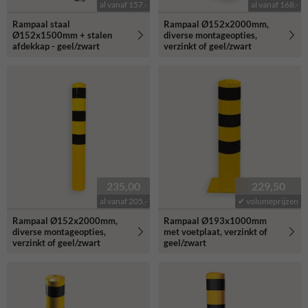
al vanaf 157,-
al vanaf 168,-
Rampaal staal
Rampaal Ø152x2000mm,
Ø152x1500mm + stalen
diverse montageopties,
afdekkap - geel/zwart
verzinkt of geel/zwart
235,00
229,50
al vanaf 205,-
✔ volumeprijzen
Rampaal Ø152x2000mm,
Rampaal Ø193x1000mm
diverse montageopties,
met voetplaat, verzinkt of
verzinkt of geel/zwart
geel/zwart