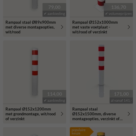
79,00
136,70
✔ aanbieding
✔ volumeprijzen
Rampaal staal Ø89x900mm
Rampaal Ø152x1000mm
met diverse montageopties,
met vaste voetplaat -
wit/rood
wit/rood of verzinkt
114,00
171,00
✔ aanbieding
al vanaf 141,-
Rampaal Ø152x1200mm
Rampaal staal
met grondmontage, wit/rood
Ø152x1500mm, diverse
of verzinkt
montageopties, verzinkt of
wit/rood
populaire
keuze