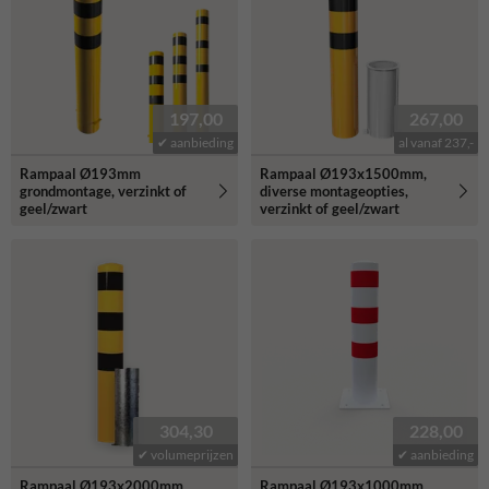
197,00
267,00
✔ aanbieding
al vanaf 237,-
Rampaal Ø193mm
Rampaal Ø193x1500mm,
grondmontage, verzinkt of
diverse montageopties,
geel/zwart
verzinkt of geel/zwart
304,30
228,00
✔ volumeprijzen
✔ aanbieding
Rampaal Ø193x2000mm,
Rampaal Ø193x1000mm