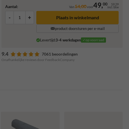
49,
00
59,29
54,00
Aantal:
Van
voor
incl. btw
-
+
Plaats in winkelmand
product doorsturen per e-mail
Levertijd:
3-4 werkdagen
✓op voorraad
9.4
7061 beoordelingen
Onafhankelijke reviews door FeedbackCompany