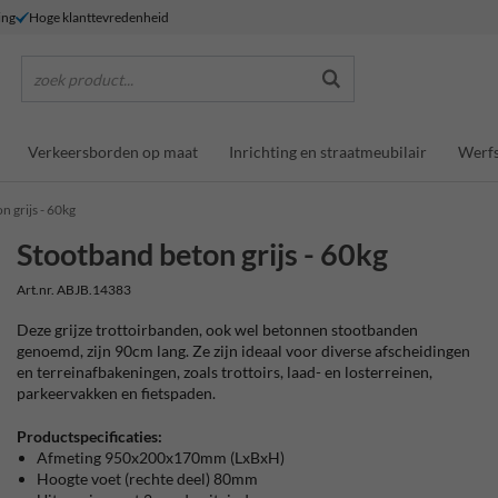
ing
Hoge klanttevredenheid
zoek product...
Verkeersborden op maat
Inrichting en straatmeubilair
Werfs
n grijs - 60kg
Stootband beton grijs - 60kg
Art.nr. ABJB.14383
Deze grijze trottoirbanden, ook wel betonnen stootbanden
genoemd, zijn 90cm lang. Ze zijn ideaal voor diverse afscheidingen
en terreinafbakeningen, zoals trottoirs, laad- en losterreinen,
parkeervakken en fietspaden.
Productspecificaties:
Afmeting 950x200x170mm (LxBxH)
Hoogte voet (rechte deel) 80mm