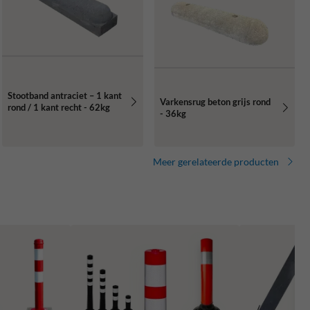
Stootband antraciet – 1 kant
Varkensrug beton grijs rond
rond / 1 kant recht - 62kg
- 36kg
Meer gerelateerde producten