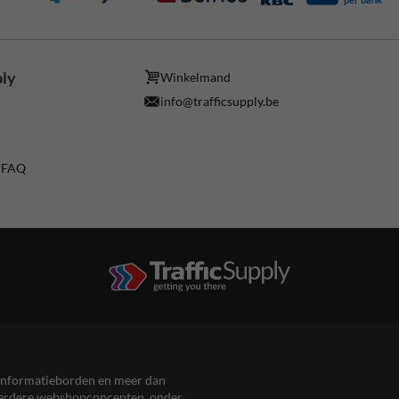
ply
Winkelmand
info@trafficsupply.be
/ FAQ
en informatieborden en meer dan
meerdere webshopconcepten, onder