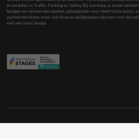
te verdelen in Traffic, Parking en Safety. Bij ons koop je zowel verk
beugels en verkeersbordpalen, oplaadpalen voor elektrische auto’s
parkeerterreinen maar ook diverse veiligheidsproducten voor de ind
met een mooi design.