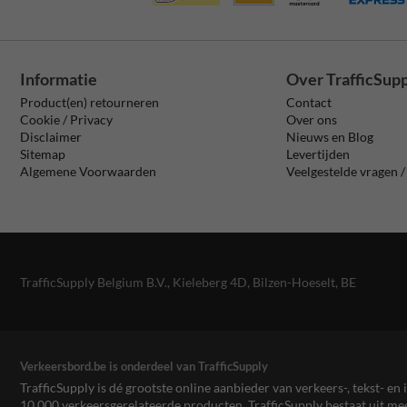
Informatie
Over TrafficSup
Product(en) retourneren
Contact
Cookie / Privacy
Over ons
Disclaimer
Nieuws en Blog
Sitemap
Levertijden
Algemene Voorwaarden
Veelgestelde vragen 
TrafficSupply Belgium B.V.,
Kieleberg 4D
,
Bilzen-Hoeselt, BE
Verkeersbord.be is onderdeel van TrafficSupply
TrafficSupply is dé grootste online aanbieder van verkeers-, tekst- 
10.000 verkeersgerelateerde producten. TrafficSupply bestaat uit 