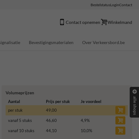
Bestelstatus
Login
Contact
Contact opnemen
Winkelmand
ignalisatie
Bevestigingsmaterialen
Over Verkeersbord.be
Volumeprijzen
alle shops
Aantal
Prijs per stuk
Je voordeel
per stuk
49,00
vanaf 5 stuks
46,60
4,9
%
vanaf 10 stuks
44,10
10,0
%