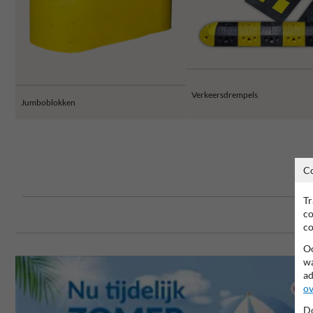
Verkeersdrempels
Jumboblokken
C
Tr
co
co
Oo
wa
ad
ov
Do