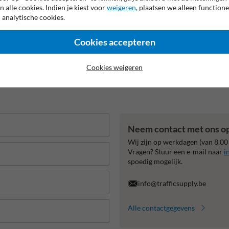
n alle cookies. Indien je kiest voor
weigeren
, plaatsen we alleen functione
 analytische cookies.
Cookies accepteren
Cookies weigeren
Neem contact met ons o
Wij zijn op werkdagen (van 8.00
Vragen? Stuur een e-mail naar
i
spoedig mogelijk.
info@trafficsupply.be
Alle contactgegevens