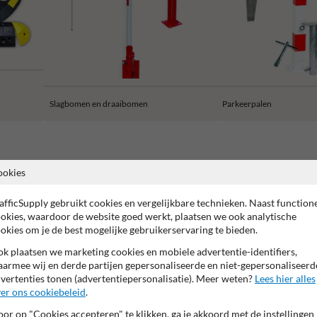
Slagbomen en draaibomen
Parkeerpalen
ookies
2 jaar fabrieksgarantie
afficSupply gebruikt cookies en vergelijkbare technieken. Naast function
okies, waardoor de website goed werkt, plaatsen we ook analytische
okies om je de best mogelijke gebruikerservaring te bieden.
k plaatsen we marketing cookies en mobiele advertentie-identifiers,
armee wij en derde partijen gepersonaliseerde en niet-gepersonaliseerd
vertenties tonen (advertentiepersonalisatie). Meer weten?
Lees hier alles
er ons cookiebeleid
.
or op "Cookies accepteren" te klikken, ga je akkoord met de instellingen