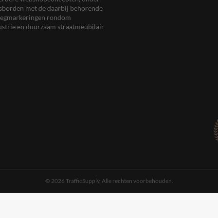
eersborden met de daarbij behorende
, wegmarkeringen rondom
ustrie en duurzaam straatmeubilair
© 2026 TrafficSupply. Alle rechten voorbehouden.