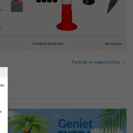
Flexibele afzetpalen
Bermpalen
Parking- en weginrichting
ele
e