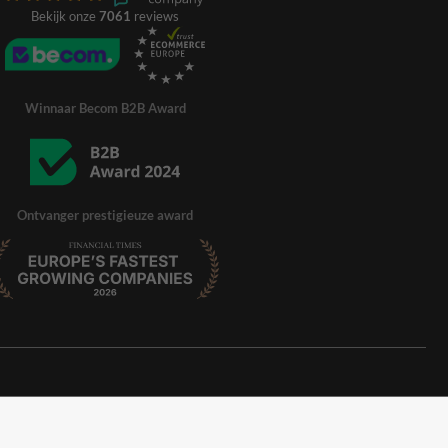
Bekijk onze
7061
reviews
Winnaar Becom B2B Award
Ontvanger prestigieuze award