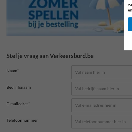
va
en
Stel je vraag aan Verkeersbord.be
Naam*
Bedrijfsnaam
E-mailadres*
Telefoonnummer