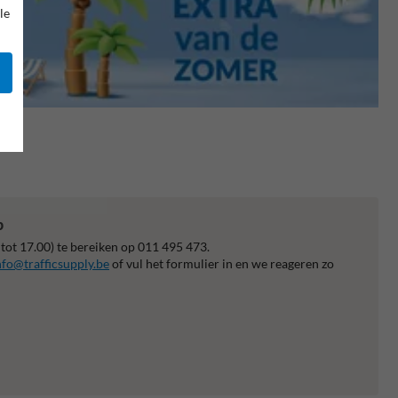
le
p
 tot 17.00) te bereiken op 011 495 473.
nfo@trafficsupply.be
of vul het formulier in en we reageren zo