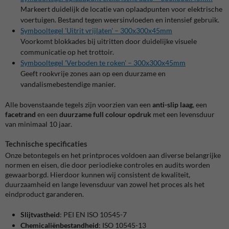
Markeert duidelijk de locatie van oplaadpunten voor elektrische
voertuigen. Bestand tegen weersinvloeden en intensief gebruik.
Symbooltegel 'Uitrit vrijlaten' – 300x300x45mm
Voorkomt blokkades bij uitritten door duidelijke visuele
communicatie op het trottoir.
Symbooltegel 'Verboden te roken' – 300x300x45mm
Geeft rookvrije zones aan op een duurzame en
vandalismebestendige manier.
Alle bovenstaande tegels zijn voorzien van een
anti-slip laag
, een
facetrand
en een
duurzame full colour opdruk
met een levensduur
van minimaal 10 jaar.
Technische specificaties
Onze betontegels en het printproces voldoen aan diverse belangrijke
normen en eisen, die door periodieke controles en audits worden
gewaarborgd. Hierdoor kunnen wij consistent de kwaliteit,
duurzaamheid en lange levensduur van zowel het proces als het
eindproduct garanderen.
Slijtvastheid
: PEI EN ISO 10545-7
Chemicaliënbestandheid
: ISO 10545-13