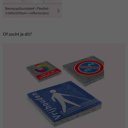
Bermpaal kunststof - Flexibel -
1100x105mm + reflector(en)
Of zocht je dit?