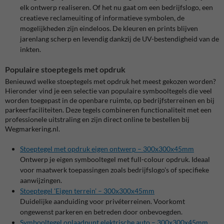
elk ontwerp realiseren. Of het nu gaat om een bedrijfslogo, een
creatieve reclameuiting of informatieve symbolen, de
mogelijkheden zijn eindeloos. De kleuren en prints blijven
jarenlang scherp en levendig dankzij de UV-bestendigheid van de
inkten.
Populaire stoeptegels met opdruk
Benieuwd welke stoeptegels met opdruk het meest gekozen worden?
Hieronder vind je een selectie van populaire symbooltegels die veel
worden toegepast in de openbare ruimte, op bedrijfsterreinen en bij
parkeerfaciliteiten. Deze tegels combineren functionaliteit met een
professionele uitstraling en zijn direct online te bestellen bij
Wegmarkering.nl.
Stoeptegel met opdruk eigen ontwerp – 300x300x45mm
Ontwerp je eigen symbooltegel met full-colour opdruk. Ideaal
voor maatwerk toepassingen zoals bedrijfslogo's of specifieke
aanwijzingen.
Stoeptegel 'Eigen terrein' – 300x300x45mm
Duidelijke aanduiding voor privéterreinen. Voorkomt
ongewenst parkeren en betreden door onbevoegden.
Symbooltegel oplaadpunt elektrische auto – 300x300x45mm