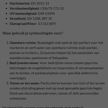
Hechtsterkte
: EN 1015-12
Vorstbestendigheid
: CEN/TS 772-22
UV-bestendigheid
: DIN 51094
Stroefheid
: EN 1338, SRT 35
Glansgraad/Kleur
: 3.5 GU (60º)
Waar gebruik je symbooltegels voor?
Openbare ruimte:
Stoeptegels met opdruk zijn perfect voor het
markeren en verfraaien van openbare ruimtes zoals parken,
pleinen en trottoirs. Ze kunnen helpen bij het aanduiden van
wandelroutes, speelzones of fietspaden.
Bedrijventerreinen:
Voor bedrijfsterreinen bieden geprinte
betontegels de mogelijkheid om looproutes of verzameplaatsen
aan te duiden, of parkeerplaatsen voor specifiek elektrische
voertuigen.
Tuinen en terrassen:
Particulieren kunnen hun tuin of terras een
unieke uitstraling geven met op maat gemaakte geprinte tegels.
Denk aan decoratieve patronen, namen of zelfs persoonlijke
ontwerpen.
Veelgestelde vragen over stoeptegels met opdruk