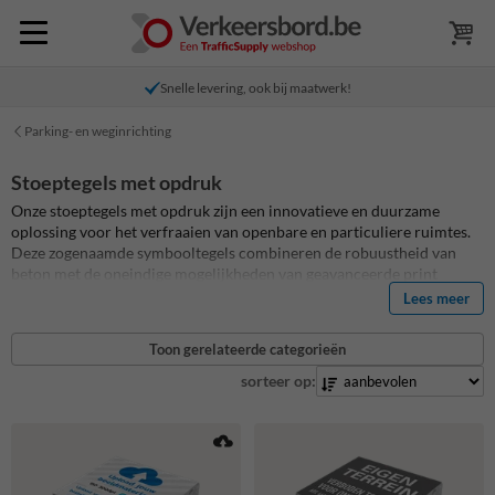
Snelle levering, ook bij maatwerk!
Parking- en weginrichting
Stoeptegels met opdruk
Onze stoeptegels met opdruk zijn een innovatieve en duurzame
oplossing voor het verfraaien van openbare en particuliere ruimtes.
Deze zogenaamde symbooltegels combineren de robuustheid van
beton met de oneindige mogelijkheden van geavanceerde print
technologieën. De betontegels worden voorzien van een
Lees meer
hoogwaardige full colour print met meerdere beschermlagen,
waardoor de levensduur tenminste 5 jaar is. Een betere kwaliteit
Toon gerelateerde categorieën
bestaat niet! Wegvakmarkering.nl is jouw leverancier voor al jouw
symbooltegels en stoeptegels met opdruk, ook bij maatwerk! Lees in
sorteer op:
onze blog over
betontegels met print
alles over de unieke
eigenschappen en het productieproces.